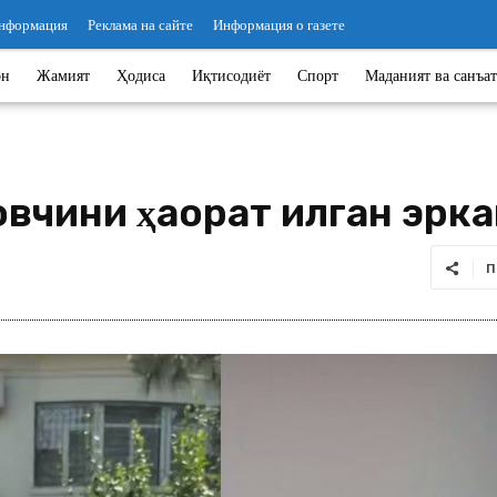
информация
Реклама на сайте
Информация о газете
он
Жамият
Ҳодиса
Иқтисодиёт
Спорт
Маданият ва санъат
чини ҳақорат қилган эрка
П