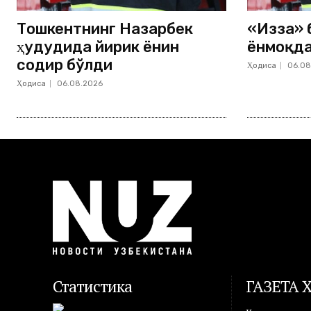
Тошкентнинг Назарбек
«Изза» 
ҳудудида йирик ёнғин
ёнмоқд
содир бўлди
Ҳодиса
06.08
Ҳодиса
06.08.2026
Статистика
ГАЗЕТА 