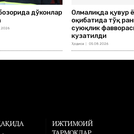
бозорида дўконлар
Олмалиқда қувур 
а
оқибатида тўқ ран
суюқлик фавворас
.2026
кузатилди
Ҳодиса
05.08.2026
ҲАҚИДА
ИЖТИМОИЙ
ТАРМОҚЛАР