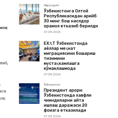
Иқтисодиёт
Ўзбекистонга Олтой
Республикасидан қарийб
30 минг бош наслдор
қорамол етказиб берилди
амоқ
07.08.2026
ЕХҲТ Ўзбекистонда
аёллар меҳнат
миграциясини бошқариш
тизимини
либ,
мустаҳкамлашга
кўмаклашмоқда
07.08.2026
.
Ўзбекистон
Президент қарори:
аси
Ўзбекистонда хавфли
моқ
чиқиндиларни қайта
ишлаш даражаси 20
фоизга етказилади
07.08.2026