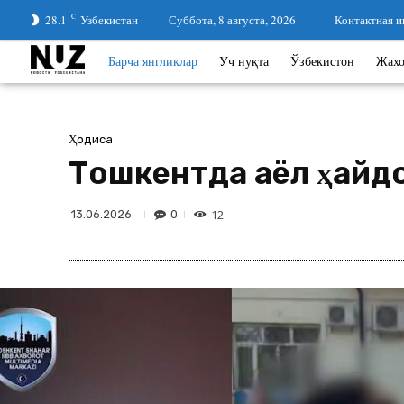
28.1
C
Узбекистан
Суббота, 8 августа, 2026
Контактная 
Барча янгликлар
Уч нуқта
Ўзбекистон
Жах
Ҳодиса
Тошкентда аёл ҳайдов
12
0
13.06.2026