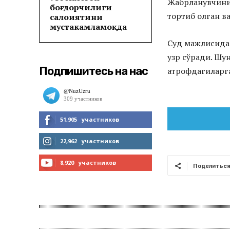
Жабрланувчинин
боғдорчилиги
тортиб олган в
салоҳиятини
мустаҳкамламоқда
Суд мажлисида 
узр сўради. Шу
Подпишитесь на нас
атрофдагиларга
51,905
участников
МНЕ НРАВИТСЯ
22,962
участников
ЧИТАТЬ
8,920
участников
Поделитьс
ПОДПИСАТЬСЯ