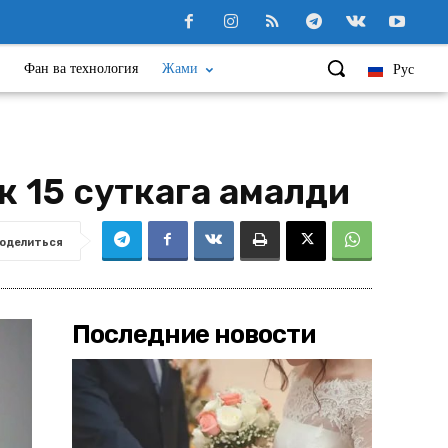
Фан ва технология
Жами
Рус
к 15 суткага қамалди
оделиться
Последние новости