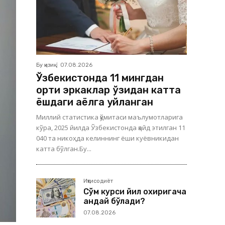
Бу қизиқ
07.08.2026
Ўзбекистонда 11 мингдан
ортиқ эркаклар ўзидан катта
ёшдаги аёлга уйланган
Миллий статистика қўмитаси маълумотларига
кўра, 2025 йилда Ўзбекистонда қайд этилган 11
040 та никоҳда келиннинг ёши куёвникидан
катта бўлган.Бу...
Иқтисодиёт
Сўм курси йил охиригача
қандай бўлади?
07.08.2026