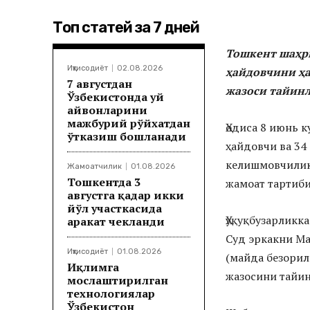
Топ статей за 7 дней
Тошкент шаҳри
Иқтисодиёт
02.08.2026
ҳайдовчини ҳа
7 августдан
жазоси тайин
Ўзбекистонда уй
ҳайвонларини
мажбурий рўйхатдан
Ҳодиса 8 июнь 
ўтказиш бошланади
ҳайдовчи ва 34
келишмовчилик 
Жамоатчилик
01.08.2026
Тошкентда 3
жамоат тартиби
августга қадар икки
йўл участкасида
Ҳуқуқбузарликк
ҳаракат чекланди
Суд эркакни М
Иқтисодиёт
01.08.2026
(майда безорил
Иқлимга
жазосини тайин
мослаштирилган
технологиялар
Ўзбекистон