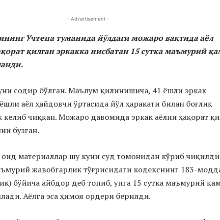
- Advertisement -
нинг Учтепа туманида йўлдаги можаро вақтида аёл
қорат қилган эркакка нисбатан 15 сутка маъмурий қ
ланди.
куни содир бўлган. Маълум қилинишича, 41 ёшли эркак
 ёшли аёл ҳайдовчи ўртасида йўл ҳаракати билан боғлиқ
келиб чиққан. Можаро давомида эркак аёлни ҳақорат қи
ни бузган.
а оид материаллар шу куни суд томонидан кўриб чиқилди
аъмурий жавобгарлик тўғрисидаги кодекснинг 183-модд
ик) бўйича айбдор деб топиб, унга 15 сутка маъмурий қа
лади. Аёлга эса ҳимоя ордери берилди.