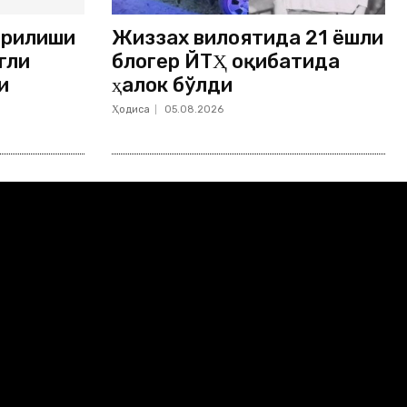
ёрилиши
Жиззах вилоятида 21 ёшли
гли
блогер ЙТҲ оқибатида
и
ҳалок бўлди
Ҳодиса
05.08.2026