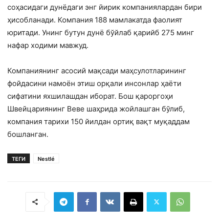
соҳасидаги дунёдаги энг йирик компаниялардан бири
ҳисобланади. Компания 188 мамлакатда фаолият
юритади. Унинг бутун дунё бўйлаб қарийб 275 минг
нафар ходими мавжуд.
Компаниянинг асосий мақсади маҳсулотларининг
фойдасини намоён этиш орқали инсонлар ҳаёти
сифатини яхшилашдан иборат. Бош қароргоҳи
Швейцариянинг Веве шаҳрида жойлашган бўлиб,
компания тарихи 150 йилдан ортиқ вақт муқаддам
бошланган.
ТЕГИ
Nestlé