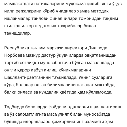
мамлакатдаги натижаларини муҳокама қилиб, янги ўқув
йили режаларини кўриб чиқдилар ҳамда методик
ишланмалар танлови финалчилари томонидан тақдим
этилган илғор педагогик тажрибалар билан
танишдилар.
Республика таълим маркази директори Дилшода
Норбоева мазкур дастур ўқувчиларда овқатланишдан
тортиб соғлиққа муносабатгача бўлган масалаларда
онгли қарор қабул қилиш кўникмаларини
шакллантираётганини таъкидлади. Унинг сўзларига
кўра, болалар олган билимларини нафақат мактабда,
балки оиласи ва кундалик ҳаётида ҳам қўлламоқда.
Тадбирда болаларда фойдали одатларни шакллантириш
ва ўз саломатлигига масъулият билан муносабатда
бўлишда идоралараро ҳамкорликнинг аҳамияти ҳам