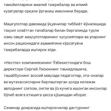
тамойилларини амалий тажрибалар ва илмий
кузатувлар орқали ўрганиш имконини беради.
Машғулотлар давомида ўқувчилар тиббиёт йўналишида
таҳсил олаётган талабалар билан биргаликда турли
озиқ-овқат маҳсулотларининг хусусиятлари ва уларнинг
инсон рационидаги аҳамиятини кўрсатувчи
тажрибаларда иштирок этди.
«Нестле» компаниясининг Ўзбекистондаги бош
директори Сергей Лисюкнинг таъкидлашича,
ташаббуснинг асосий мақсади педагоглар, ота-оналар
ва мутахассисларни бирлаштирган ҳолда келажак
авлоднинг соғлом, онгли ва ўз кучига ишонган инсонлар
бўлиб вояга етишига ҳисса қўшишдан иборат.
Семинар доирасида иштирокчилар дастурнинг