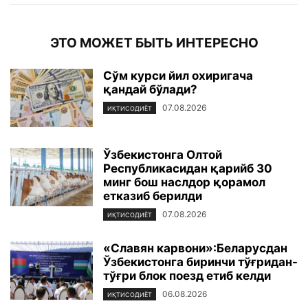
ЭТО МОЖЕТ БЫТЬ ИНТЕРЕСНО
Сўм курси йил охиригача
қандай бўлади?
07.08.2026
ИҚТИСОДИЁТ
Ўзбекистонга Олтой
Республикасидан қарийб 30
минг бош наслдор қорамол
етказиб берилди
07.08.2026
ИҚТИСОДИЁТ
«Славян карвони»:Беларусдан
Ўзбекистонга биринчи тўғридан-
тўғри блок поезд етиб келди
06.08.2026
ИҚТИСОДИЁТ