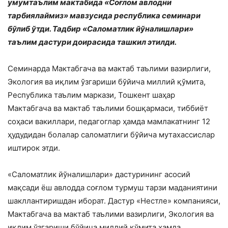
умумтаълим мактабида «Соғлом авлодни
тарбиялаймиз» мавзусида республика семинари
бўлиб ўтди. Тадбир «Саломатлик йўналишлари»
таълим дастури доирасида ташкил этилди.
Семинарда Мактабгача ва мактаб таълими вазирлиги,
Экология ва иқлим ўзгариши бўйича миллий қўмита,
Республика таълим маркази, Тошкент шаҳар
Мактабгача ва мактаб таълими бошқармаси, тиббиёт
соҳаси вакиллари, педагоглар ҳамда мамлакатнинг 12
ҳудудидан болалар саломатлиги бўйича мутахассислар
иштирок этди.
«Саломатлик йўналишлари» дастурининг асосий
мақсади ёш авлодда соғлом турмуш тарзи маданиятини
шакллантиришдан иборат. Дастур «Нестле» компанияси,
Мактабгача ва мактаб таълими вазирлиги, Экология ва
иқлим ўзгариши бўйича миллий қўмита ҳамда