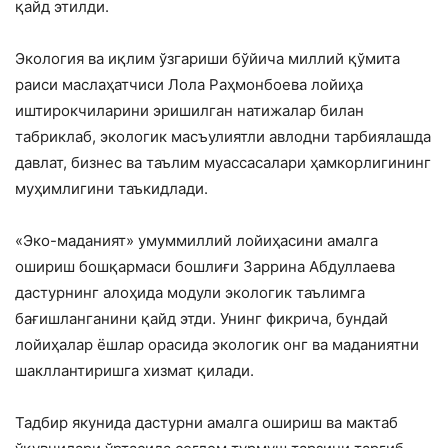
қайд этилди.
Экология ва иқлим ўзгариши бўйича миллий қўмита
раиси маслаҳатчиси Лола Раҳмонбоева лойиҳа
иштирокчиларини эришилган натижалар билан
табриклаб, экологик масъулиятли авлодни тарбиялашда
давлат, бизнес ва таълим муассасалари ҳамкорлигининг
муҳимлигини таъкидлади.
«Эко-маданият» умуммиллий лойиҳасини амалга
ошириш бошқармаси бошлиғи Заррина Абдуллаева
дастурнинг алоҳида модули экологик таълимга
бағишланганини қайд этди. Унинг фикрича, бундай
лойиҳалар ёшлар орасида экологик онг ва маданиятни
шакллантиришга хизмат қилади.
Тадбир якунида дастурни амалга ошириш ва мактаб