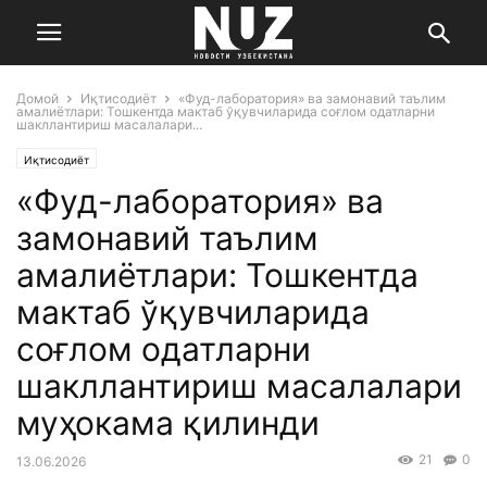
Домой
Иқтисодиёт
«Фуд-лаборатория» ва замонавий таълим
амалиётлари: Тошкентда мактаб ўқувчиларида соғлом одатларни
шакллантириш масалалари...
Иқтисодиёт
«Фуд-лаборатория» ва
замонавий таълим
амалиётлари: Тошкентда
мактаб ўқувчиларида
соғлом одатларни
шакллантириш масалалари
муҳокама қилинди
21
0
13.06.2026