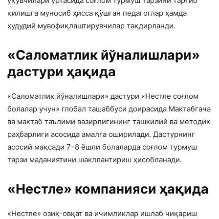
ўқувчилари ўртасида соғлом турмуш тарзини тарғиб
қилишга муносиб ҳисса қўшган педагоглар ҳамда
ҳудудий мувофиқлаштирувчилар тақдирланди.
«Саломатлик йўналишлари»
дастури ҳақида
«Саломатлик йўналишлари» дастури «Нестле соғлом
болалар учун» глобал ташаббуси доирасида Мактабгача
ва мактаб таълими вазирлигининг ташкилий ва методик
раҳбарлиги асосида амалга оширилади. Дастурнинг
асосий мақсади 7–8 ёшли болаларда соғлом турмуш
тарзи маданиятини шакллантириш ҳисобланади.
«Нестле» компанияси ҳақида
«Нестле» озиқ-овқат ва ичимликлар ишлаб чиқариш