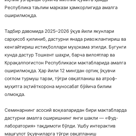
Республика таълим маркази ҳамкорлигида амалга
оширилмоқда.
Тадбир давомида 2025–2026 ўқув йили якунлари
сарҳисоб қилиниб, дастурни янада ривожлантириш ва
кенгайтириш истиқболлари муҳокама этилди. Бугунги
кунда дастур Тошкент шаҳри, барча вилоятлар ва
Қорақалпоғистон Республикаси мактабларида амалга
оширилмоқда. Ҳар йили 12 мингдан ортиқ ўқувчи
соғлом турмуш тарзи, тўғри овқатланиш ва атроф-
муҳитга эҳтиёткорона муносабат бўйича билим
олмоқда.
Семинарнинг асосий воқеаларидан бири мактабларда
дастурни амалга оширишнинг янги шакли — «Фуд-
лаборатория» тақдимоти бўлди. Ушбу интерактив
машғулот ўқувчиларга тўғри овқатланиш