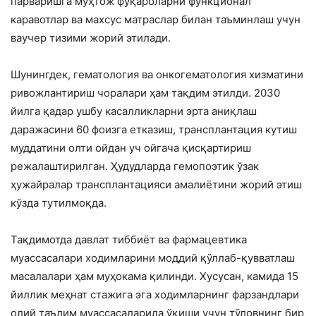
парваришга муҳтож фуқароларни функционал
каравотлар ва махсус матраслар билан таъминлаш учун
ваучер тизими жорий этилади.
Шунингдек, гематология ва онкогематология хизматини
ривожлантириш чоралари ҳам тақдим этилди. 2030
йилга қадар ушбу касалликларни эрта аниқлаш
даражасини 60 фоизга етказиш, трансплантация кутиш
муддатини олти ойдан уч ойгача қисқартириш
режалаштирилган. Ҳудудларда гемопоэтик ўзак
ҳужайралар трансплантацияси амалиётини жорий этиш
кўзда тутилмоқда.
Тақдимотда давлат тиббиёт ва фармацевтика
муассасалари ходимларини моддий қўллаб-қувватлаш
масалалари ҳам муҳокама қилинди. Хусусан, камида 15
йиллик меҳнат стажига эга ходимларнинг фарзандлари
олий таълим муассасаларида ўқиши учун тўловнинг бир