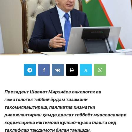
Президент Шавкат Мирзиёев онкологик ва
гематологик тиббий ёрдам тизимини
такомиллаштириш, паллиатив хизматни
ривожлантириш ҳамда давлат тиббиёт муассасалари
ходимларини ижтимоий қўллаб-қувватлашга оид
таклифлар тақдимоти билан танишди.