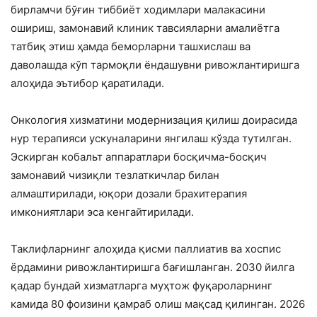
бирламчи бўғин тиббиёт ходимлари малакасини
ошириш, замонавий клиник тавсияларни амалиётга
татбиқ этиш ҳамда беморларни ташхислаш ва
даволашда кўп тармоқли ёндашувни ривожлантиришга
алоҳида эътибор қаратилади.
Онкология хизматини модернизация қилиш доирасида
нур терапияси ускуналарини янгилаш кўзда тутилган.
Эскирган кобальт аппаратлари босқичма-босқич
замонавий чизиқли тезлаткичлар билан
алмаштирилади, юқори дозали брахитерапия
имкониятлари эса кенгайтирилади.
Таклифларнинг алоҳида қисми паллиатив ва хоспис
ёрдамини ривожлантиришга бағишланган. 2030 йилга
қадар бундай хизматларга муҳтож фуқароларнинг
камида 80 фоизини қамраб олиш мақсад қилинган. 2026