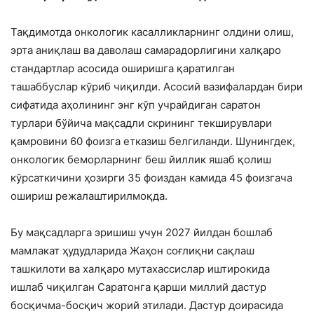
Тақдимотда онкологик касалликларнинг олдини олиш,
эрта аниқлаш ва даволаш самарадорлигини халқаро
стандартлар асосида оширишга қаратилган
ташаббуслар кўриб чиқилди. Асосий вазифалардан бири
сифатида аҳолининг энг кўп учрайдиган саратон
турлари бўйича мақсадли скрининг текширувлари
қамровини 60 фоизга етказиш белгиланди. Шунингдек,
онкологик беморларнинг беш йиллик яшаб қолиш
кўрсаткичини ҳозирги 35 фоиздан камида 45 фоизгача
ошириш режалаштирилмоқда.
Бу мақсадларга эришиш учун 2027 йилдан бошлаб
мамлакат ҳудудларида Жаҳон соғлиқни сақлаш
ташкилоти ва халқаро мутахассислар иштирокида
ишлаб чиқилган Саратонга қарши миллий дастур
босқичма-босқич жорий этилади. Дастур доирасида