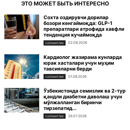
ЭТО МОЖЕТ БЫТЬ ИНТЕРЕСНО
Сохта оздирувчи дорилар
бозори кенгаймоқда: GLP-1
препаратлари атрофида хавфли
тенденция кучаймоқда
02.08.2026
САЛОМАТЛИК
Кардиолог жазирама кунларда
юрак хасталари учун муҳим
тавсияларни берди
01.08.2026
САЛОМАТЛИК
Ўзбекистонда семизлик ва 2-тур
қандли диабетни даволаш учун
мўлжалланган биринчи
тирзепатид...
29.07.2026
САЛОМАТЛИК