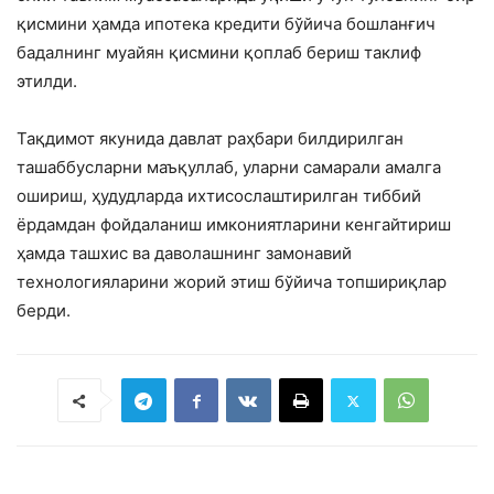
қисмини ҳамда ипотека кредити бўйича бошланғич
бадалнинг муайян қисмини қоплаб бериш таклиф
этилди.
Тақдимот якунида давлат раҳбари билдирилган
ташаббусларни маъқуллаб, уларни самарали амалга
ошириш, ҳудудларда ихтисослаштирилган тиббий
ёрдамдан фойдаланиш имкониятларини кенгайтириш
ҳамда ташхис ва даволашнинг замонавий
технологияларини жорий этиш бўйича топшириқлар
берди.