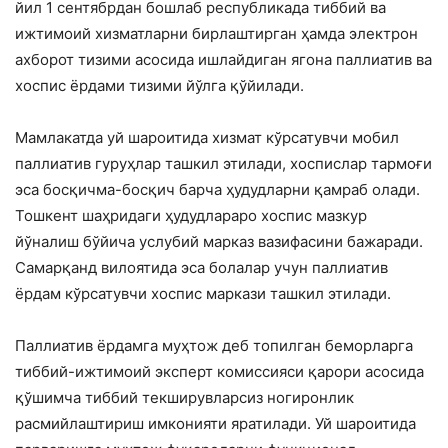
йил 1 сентябрдан бошлаб республикада тиббий ва
ижтимоий хизматларни бирлаштирган ҳамда электрон
ахборот тизими асосида ишлайдиган ягона паллиатив ва
хоспис ёрдами тизими йўлга қўйилади.
Мамлакатда уй шароитида хизмат кўрсатувчи мобил
паллиатив гуруҳлар ташкил этилади, хоспислар тармоғи
эса босқичма-босқич барча ҳудудларни қамраб олади.
Тошкент шаҳридаги ҳудудлараро хоспис мазкур
йўналиш бўйича услубий марказ вазифасини бажаради.
Самарқанд вилоятида эса болалар учун паллиатив
ёрдам кўрсатувчи хоспис маркази ташкил этилади.
Паллиатив ёрдамга муҳтож деб топилган беморларга
тиббий-ижтимоий эксперт комиссияси қарори асосида
қўшимча тиббий текширувларсиз ногиронлик
расмийлаштириш имконияти яратилади. Уй шароитида