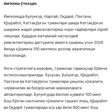
йиғилиш ўтказди.
Йиғилишда Булунғур, Нарпай, Оқдарё, Пахтачи,
Қўшработ, Каттақўрғон туманлари ҳамда Каттақўрғон
шаҳрини жадал ривожлантириш чора-тадбирлари кўриб
чиқилди. Ҳудудни ижтимоий-иқтисодий
ривожлантириш дастурини амалга ошириш учун 2026
йилда қўшимча 100 миллион доллар ажратилиши
белгиланди.
Янги стратегияга мувофиқ, туманлар тармоқлар бўйича
ихтисослаштирилади. Хусусан, Булунғур, Қўшработ,
Пахтачи ва Каттақўрғон туманлари қишлоқ хўжалиги,
чорвачилик ва боғдорчилик марказларига
айлантирилади. Булунғурда йиллик қуввати 100 минг
бош бўлган наслчилик хўжалиги ташкил этиш, Қўшработ
ва Оқдарё туманларида эса ҳар йили 800 минг бош