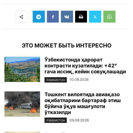
ЭТО МОЖЕТ БЫТЬ ИНТЕРЕСНО
Ўзбекистонда ҳарорат
контрасти кузатилади: +42°
гача иссиқ, кейин совуқлашади
10.08.2026
ЎЗБЕКИСТОН
Тошкент вилоятида авиақазо
оқибатларини бартараф этиш
бўйича ўқув машғулоти
ўтказилди
09.08.2026
ЎЗБЕКИСТОН