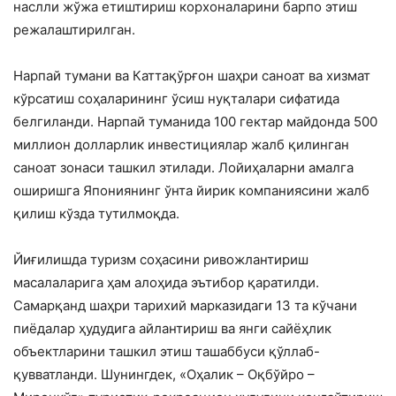
наслли жўжа етиштириш корхоналарини барпо этиш
режалаштирилган.
Нарпай тумани ва Каттақўрғон шаҳри саноат ва хизмат
кўрсатиш соҳаларининг ўсиш нуқталари сифатида
белгиланди. Нарпай туманида 100 гектар майдонда 500
миллион долларлик инвестициялар жалб қилинган
саноат зонаси ташкил этилади. Лойиҳаларни амалга
оширишга Япониянинг ўнта йирик компаниясини жалб
қилиш кўзда тутилмоқда.
Йиғилишда туризм соҳасини ривожлантириш
масалаларига ҳам алоҳида эътибор қаратилди.
Самарқанд шаҳри тарихий марказидаги 13 та кўчани
пиёдалар ҳудудига айлантириш ва янги сайёҳлик
объектларини ташкил этиш ташаббуси қўллаб-
қувватланди. Шунингдек, «Оҳалик – Оқбўйро –