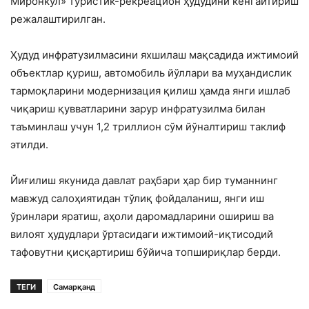
Миронкўл» туристик-рекреацион ҳудудини кенгайтириш
режалаштирилган.
Ҳудуд инфратузилмасини яхшилаш мақсадида ижтимоий
объектлар қуриш, автомобиль йўллари ва муҳандислик
тармоқларини модернизация қилиш ҳамда янги ишлаб
чиқариш қувватларини зарур инфратузилма билан
таъминлаш учун 1,2 триллион сўм йўналтириш таклиф
этилди.
Йиғилиш якунида давлат раҳбари ҳар бир туманнинг
мавжуд салоҳиятидан тўлиқ фойдаланиш, янги иш
ўринлари яратиш, аҳоли даромадларини ошириш ва
вилоят ҳудудлари ўртасидаги ижтимоий-иқтисодий
тафовутни қисқартириш бўйича топшириқлар берди.
ТЕГИ
Самарқанд