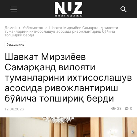
Домой
Ўзбекистон
Шавкат Мирзиёев Самарқанд вилояти
туманларини ихтисослашув асосида ривожлантириш бўйича
топшириқ берди
Ўзбекистон
Шавкат Мирзиёев
Самарқанд вилояти
туманларини ихтисослашув
асосида ривожлантириш
бўйича топшириқ берди
23
0
12.06.2026