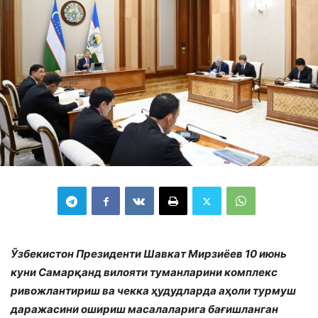
Ўзбекистон Президенти Шавкат Мирзиёев 10 июнь
куни Самарқанд вилояти туманларини комплекс
ривожлантириш ва чекка ҳудудларда аҳоли турмуш
даражасини ошириш масалаларига бағишланган