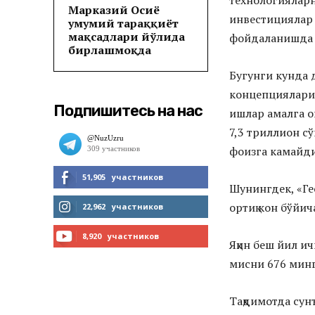
технологияларн
Марказий Осиё
инвестициялар
умумий тараққиёт
мақсадлари йўлида
фойдаланишда с
бирлашмоқда
Бугунги кунда 
концепциялари 
Подпишитесь на нас
ишлар амалга о
7,3 триллион с
фоизга камайди
51,905
участников
Шунингдек, «Ге
МНЕ НРАВИТСЯ
ортиқ кон бўйи
22,962
участников
ЧИТАТЬ
8,920
участников
Яқин беш йил и
мисни 676 минг
ПОДПИСАТЬСЯ
Тақдимотда сун