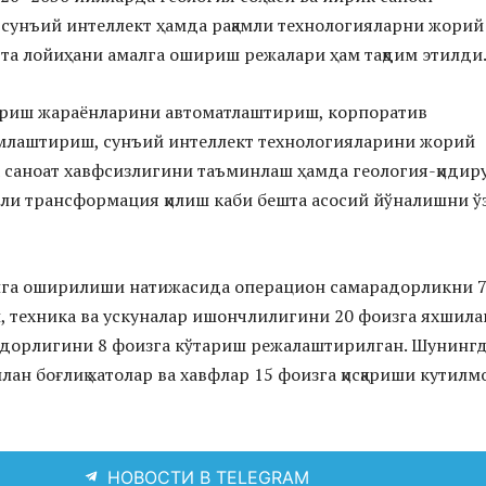
сунъий интеллект ҳамда рақамли технологияларни жорий
 та лойиҳани амалга ошириш режалари ҳам тақдим этилди
қариш жараёнларини автоматлаштириш, корпоратив
амлаштириш, сунъий интеллект технологияларини жорий
а саноат хавфсизлигини таъминлаш ҳамда геология-қидир
ли трансформация қилиш каби бешта асосий йўналишни ў
лга оширилиши натижасида операцион самарадорликни 
 техника ва ускуналар ишончлилигини 20 фоизга яхшила
адорлигини 8 фоизга кўтариш режалаштирилган. Шунингд
ан боғлиқ хатолар ва хавфлар 15 фоизга қисқариши кутилмо
НОВОСТИ В TELEGRAM