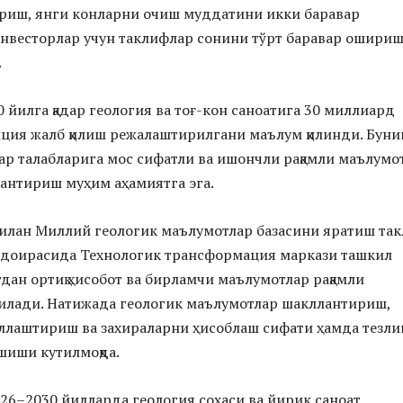
риш, янги конларни очиш муддатини икки баравар
 инвесторлар учун таклифлар сонини тўрт баравар ошири
.
 йилга қадар геология ва тоғ-кон саноатига 30 миллиард
ция жалб қилиш режалаштирилгани маълум қилинди. Буни
ар талабларига мос сифатли ва ишончли рақамли маълумо
антириш муҳим аҳамиятга эга.
илан Миллий геологик маълумотлар базасини яратиш та
а доирасида Технологик трансформация маркази ташкил
гдан ортиқ ҳисобот ва бирламчи маълумотлар рақамли
илади. Натижада геологик маълумотлар шакллантириш,
ллаштириш ва захираларни ҳисоблаш сифати ҳамда тезли
шиши кутилмоқда.
26–2030 йилларда геология соҳаси ва йирик саноат