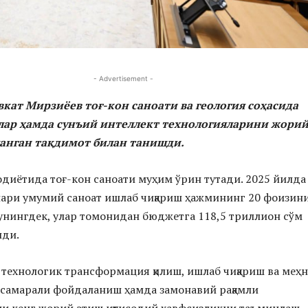
- Advertisement -
кат Мирзиёев тоғ-кон саноати ва геология соҳасида
ар ҳамда сунъий интеллект технологияларини жори
анган тақдимот билан танишди.
одиётида тоғ-кон саноати муҳим ўрин тутади. 2025 йилда
лари умумий саноат ишлаб чиқариш ҳажмининг 20 фоизин
нингдек, улар томонидан бюджетга 118,5 триллион сўм
лди.
 технологик трансформация қилиш, ишлаб чиқариш ва меҳн
 самарали фойдаланиш ҳамда замонавий рақамли