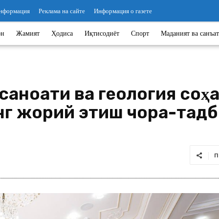
информация
Реклама на сайте
Информация о газете
он
Жамият
Ҳодиса
Иқтисодиёт
Спорт
Маданият ва санъат
 саноати ва геология соҳ
нг жорий этиш чора-тад
П