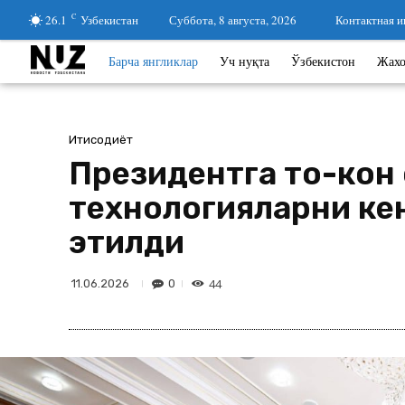
26.1
C
Узбекистан
Суббота, 8 августа, 2026
Контактная 
Барча янгликлар
Уч нуқта
Ўзбекистон
Жах
Иқтисодиёт
Президентга тоғ-кон
технологияларни ке
этилди
44
0
11.06.2026