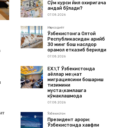
Сўм курси йил охиригача
қандай бўлади?
07.08.2026
Иқтисодиёт
Ўзбекистонга Олтой
Республикасидан қарийб
30 минг бош наслдор
қорамол етказиб берилди
й
07.08.2026
ЕХҲТ Ўзбекистонда
аёллар меҳнат
миграциясини бошқариш
и
тизимини
мустаҳкамлашга
кўмаклашмоқда
07.08.2026
ат
Ўзбекистон
Президент қарори:
Ўзбекистонда хавфли