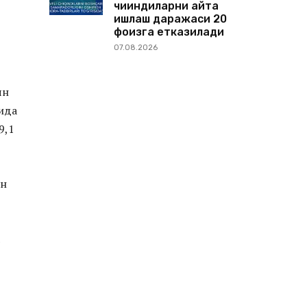
чиқиндиларни қайта
ишлаш даражаси 20
фоизга етказилади
07.08.2026
ян
ида
9,1
ан