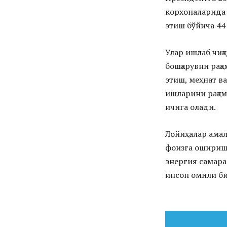
корхоналарида 
этиш бўйича 44
Улар ишлаб чи
бошқарувни рақ
этиш, меҳнат в
ишларини рақам
ичига олади.
Лойиҳалар ама
фоизга ошириш,
энергия самар
инсон омили бил