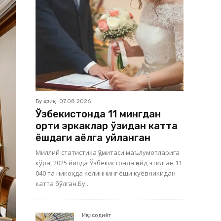
Бу қизиқ
07.08.2026
Ўзбекистонда 11 мингдан
ортиқ эркаклар ўзидан катта
ёшдаги аёлга уйланган
Миллий статистика қўмитаси маълумотларига
кўра, 2025 йилда Ўзбекистонда қайд этилган 11
040 та никоҳда келиннинг ёши куёвникидан
катта бўлган.Бу...
Иқтисодиёт