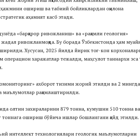
и кенг жорий этиш иқтисодий хавфсизликни таъминлаш,
 ҳажмини ошириш ва табиий бойликлардан оқилона
тратегик аҳамият касб этади.
дунёда «барқарор ривожланиш» ва «рақамли геология»
жадал ривожланмоқда. Бу борада Ўзбекистонда ҳам муай
ширилди. Хусусан, 2025 йилда йирик тоғ-кон корхоналар
ўм операцион харажатлар тежалди, маҳсулот таннархи эса 
.
омониторинг» ахборот тизими жорий этилди ва 2 мингд
ча маълумотлар рақамлаштирилди.
чида олтин захираларини 879 тонна, кумушни 510 тонна ва
 тоннага ошириш бўйича ишлар бошлангани қайд этилди.
ъий интеллект технологиялари геологик маълумотларни