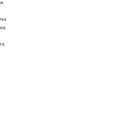
ни
рча
ан.
га