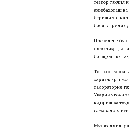
тезкор таҳлил 
аниқ баҳолаш 
бериши таъкидл
босқичларида с
Президент буни
олиб чиқиш, иш
бошқариш ва та
Тоғ-кон саноат
хариталар, гео
лаборатория та
Уларни ягона э
қидириш ва таҳ
самарадорлиги
Мутасаддиларни