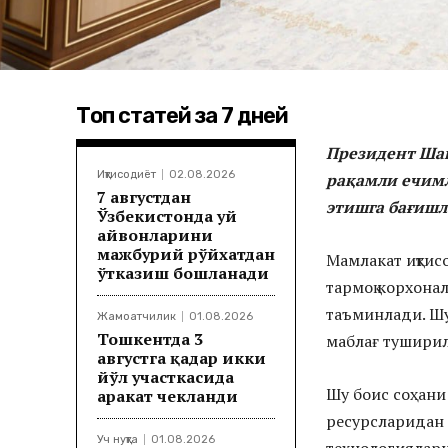
Топ статей за 7 дней
Президент Шав
Иқтисодиёт
02.08.2026
рақамли ечимл
7 августдан
этишга бағишл
Ўзбекистонда уй
ҳайвонларини
мажбурий рўйхатдан
Мамлакат иқтис
ўтказиш бошланади
тармоқ корхона
таъминлади. Шу
Жамоатчилик
01.08.2026
Тошкентда 3
маблағ тушири
августга қадар икки
йўл участкасида
Шу боис соҳани
ҳаракат чекланди
ресурсларидан
Уч нуқта
01.08.2026