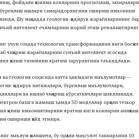
қилиш, фойдали қазилма конларини прогнозлаш, захиралар
ва бурғилаш ишлари самарадорлигини ошириш имконини
анди. Шу мақсадда геология-қидирув жараёнларининг ба
унъий интеллект ечимларини жорий этиш режалаштирилг
нг учун соҳада технологик трансформацияни янги босқич
лаб чиқариш жараёнларини сунъий интеллект асосида
ҳлил қилиш тизимини яратиш зарурлигини таъкидлади.
и ва геология соҳасида катта ҳажмдаги маълумотлар —
логия-қидирув натижалари, бурғилаш маълумотлари,
ҳлиллари ва ишлаб чиқариш кўрсаткичлари шаклланади.
лектрон базага жамлаш ҳамда 3D моделлар орқали тезкор
лил қилиш имкониятларини яратиш янги конларни аниқлаш
ни ошириши қайд этилди.
нг маълум қилишича, бу орқали маҳсулот таннархини 10