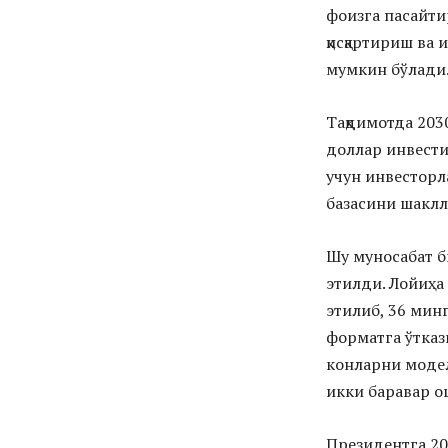
фоизга пасайти
қисқартириш ва
мумкин бўлади
Тақдимотда 2030
доллар инвести
учун инвесторл
базасини шаклл
Шу муносабат б
этилди. Лойиҳ
этилиб, 36 мин
форматга ўтказ
конларни моде
икки баравар о
Президентга 20