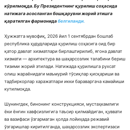
кўрилмоқда. Бу Президентнинг қурилиш соҳасида
натижага асосланган бошқарувни жорий этишга
қаратилган фармонида
белгиланди.
Ҳужжатга мувофиқ, 2026 йил 1 сентябрдан бошлаб
республика ҳудудларида қурилиш соҳасига оид бир
қатор давлат хизматлари бирлаштирилиб, ягона давлат
хизмати — архитектура ва шаҳарсозлик талабини бериш
тизими жорий этилади. Натижада қурилишга рухсат
олиш жараёнидаги маъмурий тўсиқлар қисқариши ва
тадбиркорлар харажатлари икки бараваргача камайиши
кутилмоқда.
Шунингдек, бинонинг конструкцияси, мустаҳкамлиги
ёки ёнғин хавфсизлигига таъсир қилмайдиган, қуввати
ва вазифаси ўзгармаган ҳолда лойиҳада режавий
ўзгаришлар киритилганда, шаҳарсозлик экспертизаси