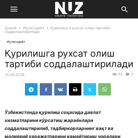
Домой
Иқтисодиёт
Қурилишга рухсат олиш тартиби
соддалаштирилади
Иқтисодиёт
Қурилишга рухсат олиш
тартиби соддалаштирилади
62
0
10.06.2026
Ўзбекистонда қурилиш соҳасида давлат
хизматларини кўрсатиш жараёнлари
соддалаштирилиб, тадбиркорларнинг вақт ва
молиявий харажатларини камайтириш чоралари