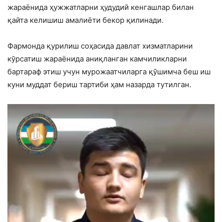
жараёнида ҳужжатларни ҳудудий кенгашлар билан
қайта келишиш амалиёти бекор қилинади.
Фармонда қурилиш соҳасида давлат хизматларини
кўрсатиш жараёнида аниқланган камчиликларни
бартараф этиш учун мурожаатчиларга қўшимча беш иш
куни муддат бериш тартиби ҳам назарда тутилган.