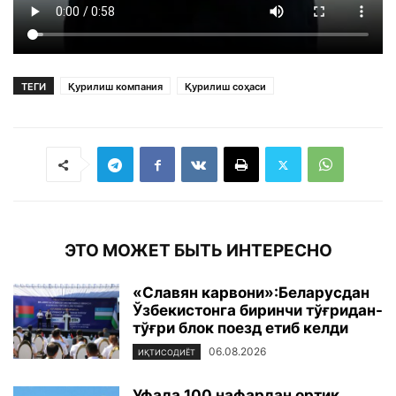
ТЕГИ
Қурилиш компания
Қурилиш соҳаси
ЭТО МОЖЕТ БЫТЬ ИНТЕРЕСНО
«Славян карвони»:Беларусдан
Ўзбекистонга биринчи тўғридан-
тўғри блок поезд етиб келди
06.08.2026
ИҚТИСОДИЁТ
Уфада 100 нафардан ортиқ