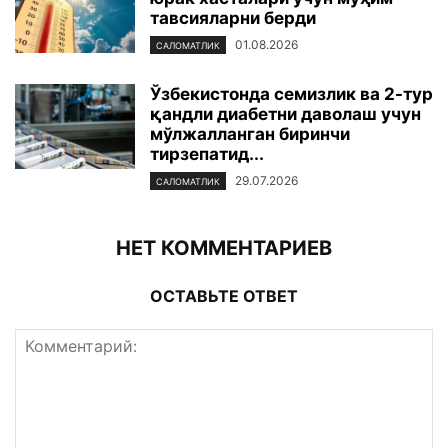
тавсияларни берди
01.08.2026
САЛОМАТЛИК
Ўзбекистонда семизлик ва 2-тур
қандли диабетни даволаш учун
мўлжалланган биринчи
тирзепатид...
29.07.2026
САЛОМАТЛИК
НЕТ КОММЕНТАРИЕВ
ОСТАВЬТЕ ОТВЕТ