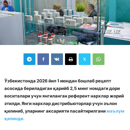
Ўзбекистонда 2026 йил 1 июндан бошлаб рецепт
асосида бериладиган қарийб 2,5 минг номдаги дори
воситалари учун янгиланган референт нархлар жорий
этилди. Янги нархлар дистрибьюторлар учун эълон
қилиниб, уларнинг аксарияти пасайтирилгани
маълум
қилинди.