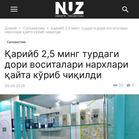
Домой
Саломатлик
Қарийб 2,5 минг турдаги дори воситалари
нархлари қайта кўриб чиқилди
Саломатлик
Қарийб 2,5 минг турдаги
дори воситалари нархлари
қайта кўриб чиқилди
20
0
06.06.2026