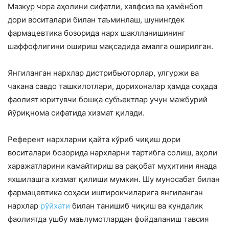
Мазкур чора аҳолини сифатли, хавфсиз ва ҳамёнбоп
дори воситалари билан таъминлаш, шунингдек
фармацевтика бозорида нарх шаклланишининг
шаффофлигини ошириш мақсадида амалга оширилган.
Янгиланган нархлар дистрибьюторлар, улгуржи ва
чакана савдо ташкилотлари, дорихоналар ҳамда соҳада
фаолият юритувчи бошқа субъектлар учун мажбурий
йўриқнома сифатида хизмат қилади.
Референт нархларни қайта кўриб чиқиш дори
воситалари бозорида нархларни тартибга солиш, аҳоли
харажатларини камайтириш ва рақобат муҳитини янада
яхшилашга хизмат қилиши мумкин. Шу муносабат билан
фармацевтика соҳаси иштирокчиларига янгиланган
нархлар
рўйхати
билан танишиб чиқиш ва кундалик
фаолиятда ушбу маълумотлардан фойдаланиш тавсия