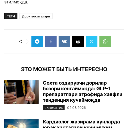
этилмоқда.
ТЕГИ
Дори воситалари
ЭТО МОЖЕТ БЫТЬ ИНТЕРЕСНО
Сохта оздирувчи дорилар
бозори кенгаймоқда: GLP-1
препаратлари атрофида хавфли
тенденция кучаймоқда
02.08.2026
САЛОМАТЛИК
Кардиолог жазирама кунларда
юрак хасталари учун муҳим