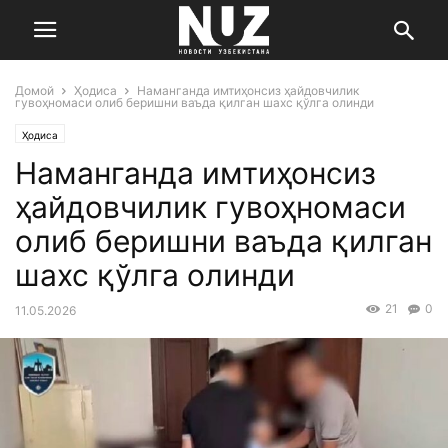
Домой
Ҳодиса
Наманганда имтиҳонсиз ҳайдовчилик
гувоҳномаси олиб беришни ваъда қилган шахс қўлга олинди
Ҳодиса
Наманганда имтиҳонсиз
ҳайдовчилик гувоҳномаси
олиб беришни ваъда қилган
шахс қўлга олинди
21
0
11.05.2026