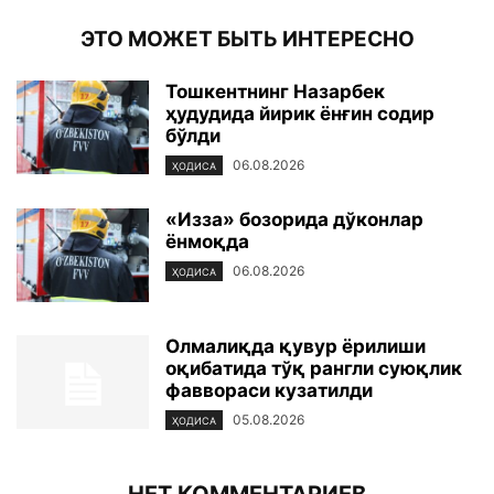
ЭТО МОЖЕТ БЫТЬ ИНТЕРЕСНО
Тошкентнинг Назарбек
ҳудудида йирик ёнғин содир
бўлди
06.08.2026
ҲОДИСА
«Изза» бозорида дўконлар
ёнмоқда
06.08.2026
ҲОДИСА
Олмалиқда қувур ёрилиши
оқибатида тўқ рангли суюқлик
фаввораси кузатилди
05.08.2026
ҲОДИСА
НЕТ КОММЕНТАРИЕВ