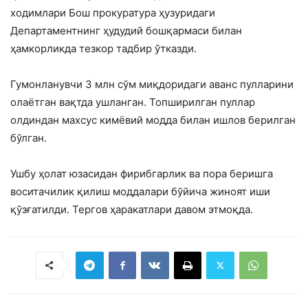
ходимлари Бош прокуратура ҳузуридаги
Департаментнинг ҳудудий бошқармаси билан
ҳамкорликда тезкор тадбир ўтказди.
Гумонланувчи 3 млн сўм миқдоридаги аванс пулларини
олаётган вақтда ушланган. Топширилган пуллар
олдиндан махсус кимёвий модда билан ишлов берилган
бўлган.
Ушбу ҳолат юзасидан фирибгарлик ва пора беришга
воситачилик қилиш моддалари бўйича жиноят иши
қўзғатилди. Тергов ҳаракатлари давом этмоқда.