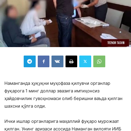
Наманганда ҳуқуқни муҳофаза қилувчи органлар
фуқарога 1 минг доллар эвазига имтиҳонсиз
ҳайдовчилик гувоҳномаси олиб беришни ваъда қилган
шахсни қўлга олди.
Ички ишлар органларига маҳаллий фуқаро мурожаат
қилган. Унинг аризаси асосида Наманган вилояти ИИБ