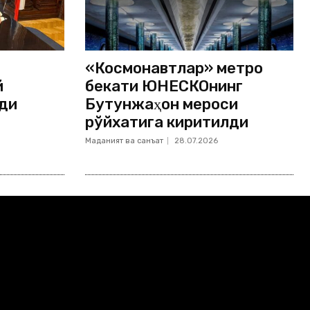
«Космонавтлар» метро
й
бекати ЮНЕСКОнинг
ди
Бутунжаҳон мероси
рўйхатига киритилди
Маданият ва санъат
28.07.2026