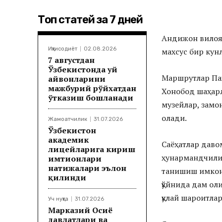
Топ статей за 7 дней
Андижон вилоят
Иқтисодиёт
02.08.2026
махсус бир кун
7 августдан
Ўзбекистонда уй
Маршрутлар Пах
ҳайвонларини
мажбурий рўйхатдан
Хонобод шаҳарл
ўтказиш бошланади
музейлар, замо
олади.
Жамоатчилик
31.07.2026
Ўзбекистон
академик
Саёҳатлар даво
лицейларига кириш
ҳунармандчилик
имтиҳонлари
натижалари эълон
танишиш имкони
қилинди
қўйнида дам оли
қулай шароитлар
Уч нуқта
31.07.2026
Марказий Осиё
давлатлари ва