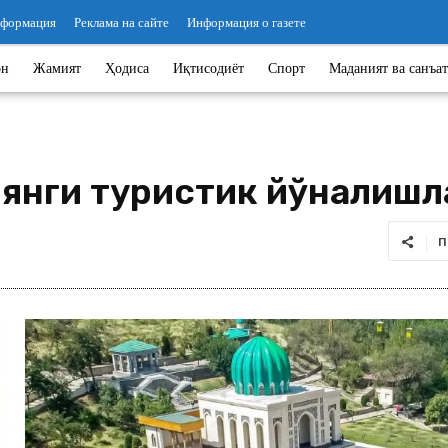
нформация
Реклама на сайте
Информация о газете
он
Жамият
Ҳодиса
Иқтисодиёт
Спорт
Маданият ва санъат
янги туристик йўналишл
П