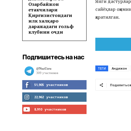
Янги дастурлар
Озарбайжон
сайёҳлар оқими
етакчилари
Қирғизистондаги
қаратилган.
илк халқаро
даражадаги гольф
клубини очди
Подпишитесь на нас
ТЕГИ
Андижон
51,905
участников
Поделитьс
МНЕ НРАВИТСЯ
22,962
участников
ЧИТАТЬ
8,910
участников
ПОДПИСАТЬСЯ