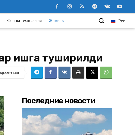
Фан ва технология
Жами
Рус
ар ишга туширилди
оделиться
Последние новости