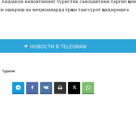
 Андижон вилоятининг туристик салоҳиятини тарғиб қил
ни ошириш ва меҳмонларда ёрқин таассурот қолдиришга
НОВОСТИ В TELEGRAM
Туризм
я