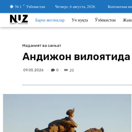
36.1
C
Узбекистан
Четверг, 6 августа, 2026
Контактная и
Барча янгликлар
Уч нуқта
Ўзбекистон
Жах
Маданият ва санъат
Андижон вилоятида 
20
0
09.05.2026