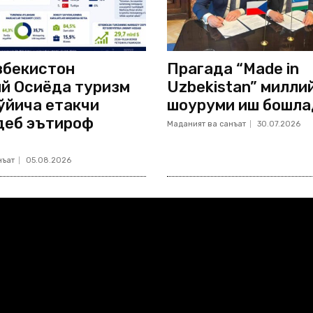
збекистон
Прагада “Made in
й Осиёда туризм
Uzbekistan” милли
ўйича етакчи
шоуруми иш бошла
деб эътироф
Маданият ва санъат
30.07.2026
нъат
05.08.2026