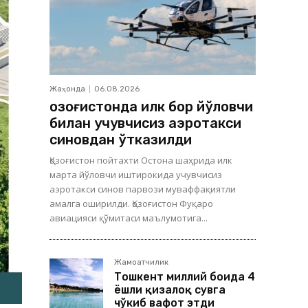
Жаҳонда
06.08.2026
Қозоғистонда илк бор йўловчи
билан учувчисиз аэротакси
синовдан ўтказилди
Қозоғистон пойтахти Остона шаҳрида илк
марта йўловчи иштирокида учувчисиз
аэротакси синов парвози муваффақиятли
амалга оширилди. Қозоғистон Фуқаро
авиацияси қўмитаси маълумотига...
Жамоатчилик
Тошкент миллий боғида 4
ёшли қизалоқ сувга
чўкиб вафот этди