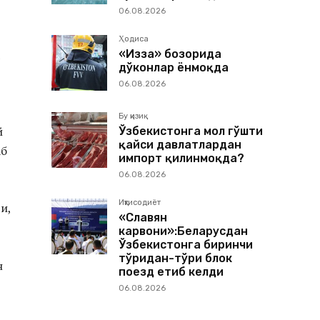
06.08.2026
Ҳодиса
«Изза» бозорида
дўконлар ёнмоқда
06.08.2026
Бу қизиқ
й
Ўзбекистонга мол гўшти
қайси давлатлардан
аб
импорт қилинмоқда?
06.08.2026
Иқтисодиёт
и,
«Славян
карвони»:Беларусдан
Ўзбекистонга биринчи
тўғридан-тўғри блок
н
поезд етиб келди
06.08.2026