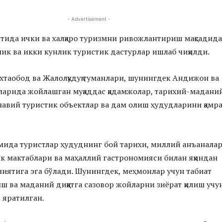
- Advertisement -
ида ички ва халқаро туризмни ривожлантириш мақсадида
лик ва икки кунлик туристик дастурлар ишлаб чиқилди.
таобод ва Жалолқудуқ туманлари, шунингдек Андижон ва
арида жойлашган муқаддас қадамжолар, тарихий-мадани
навий туристик объектлар ва дам олиш ҳудудларини қамр
мида туристлар ҳудуднинг бой тарихи, миллий анъаналар
 мактаблари ва маҳаллий гастрономияси билан яқиндан
ятига эга бўлади. Шунингдек, меҳмонлар учун табиат
ш ва маданий диққатга сазовор жойларни зиёрат қилиш учу
 яратилган.