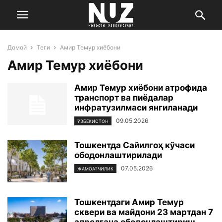
Домой
Теги
Амир Темур хиёбони
Амир Темур хиёбони
Амир Темур хиёбони атрофида
транспорт ва пиёдалар
инфратузилмаси янгиланади
09.05.2026
ЎЗБЕКИСТОН
Тошкентда Сайилгоҳ кўчаси
ободонлаштирилади
07.05.2026
ЖАМОАТЧИЛИК
Тошкентдаги Амир Темур
сквери ва майдони 23 мартдан 7