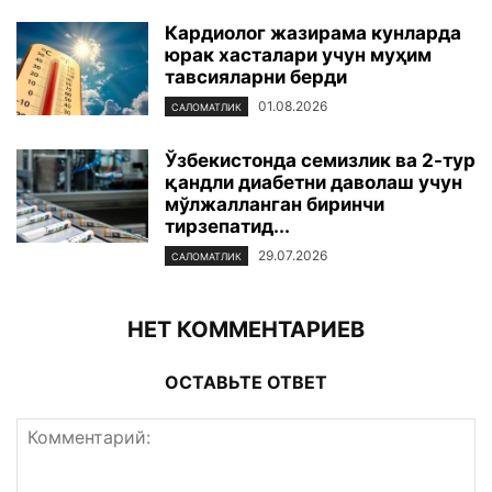
Кардиолог жазирама кунларда
юрак хасталари учун муҳим
тавсияларни берди
01.08.2026
САЛОМАТЛИК
Ўзбекистонда семизлик ва 2-тур
қандли диабетни даволаш учун
мўлжалланган биринчи
тирзепатид...
29.07.2026
САЛОМАТЛИК
НЕТ КОММЕНТАРИЕВ
ОСТАВЬТЕ ОТВЕТ