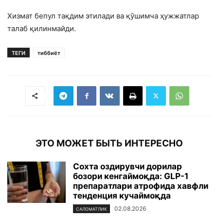
Хизмат бепул тақдим этилади ва қўшимча ҳужжатлар
талаб қилинмайди.
ТЕГИ
тиббиёт
ЭТО МОЖЕТ БЫТЬ ИНТЕРЕСНО
Сохта оздирувчи дорилар
бозори кенгаймоқда: GLP-1
препаратлари атрофида хавфли
тенденция кучаймоқда
02.08.2026
САЛОМАТЛИК