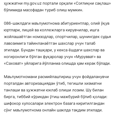
ҳужжатни my.gov.uz портали орқали «Соғлиқни сақлаш»
бўлимида масофадан туриб олиш мумкин.
086-шаклдаги маълумотнома абитуриентлар, олий ўқув
юртлари, лицей ва коллежларга кирувчилар, ишга
жойлашаётган номзодлар, спортчилар, шунингдек судья
лавозимига тайинланаётган шахслар учун талаб
этилади. Бундан ташқари, у кекса ёшдаги шахслар ва
ногиронлиги бўлган фуқаролар учун «Мурувват» ва
«Саховат» уйларига йўлланма олишда ҳам керак бўлади.
Маълумотномани расмийлаштириш учун фойдаланувчи
порталдан авторизациядан ўтиб, тегишли хизматни
танлаши ва ҳужжатни юклаб олиши лозим. Шу билан
бирга, тиббий кўрикдан ўтиш мажбурий бўлиб қолади:
шифокор хулосалари электрон базага киритилгандан
сўнг маълумотнома онлайн шаклда тақдим этилади.