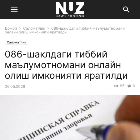
Домой
Саломатлик
086-шаклдаги тиббий маълумотномани
онлайн олиш имконияти яратилди
Саломатлик
086-шаклдаги тиббий
маълумотномани онлайн
олиш имконияти яратилди
95
0
06.05.2026