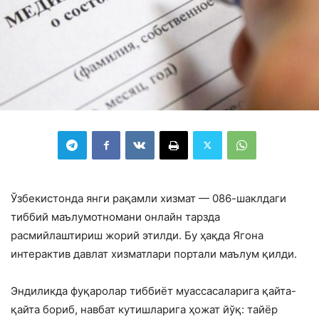
Ўзбекистонда янги рақамли хизмат — 086-шаклдаги
тиббий маълумотномани онлайн тарзда
расмийлаштириш жорий этилди. Бу ҳақда Ягона
интерактив давлат хизматлари портали маълум қилди.
Эндиликда фуқаролар тиббиёт муассасаларига қайта-
қайта бориб, навбат кутишларига ҳожат йўқ: тайёр