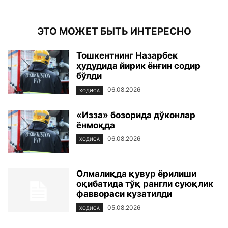
ЭТО МОЖЕТ БЫТЬ ИНТЕРЕСНО
Тошкентнинг Назарбек
ҳудудида йирик ёнғин содир
бўлди
06.08.2026
ҲОДИСА
«Изза» бозорида дўконлар
ёнмоқда
06.08.2026
ҲОДИСА
Олмалиқда қувур ёрилиши
оқибатида тўқ рангли суюқлик
фаввораси кузатилди
05.08.2026
ҲОДИСА