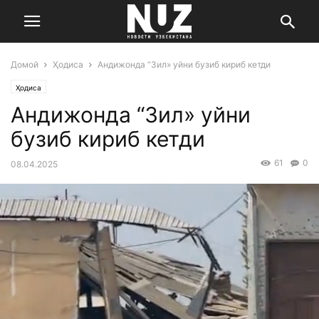
Домой
Ҳодиса
Андижонда “Зил» уйни бузиб кириб кетди
Ҳодиса
Андижонда “Зил» уйни
бузиб кириб кетди
61
0
08.04.2025