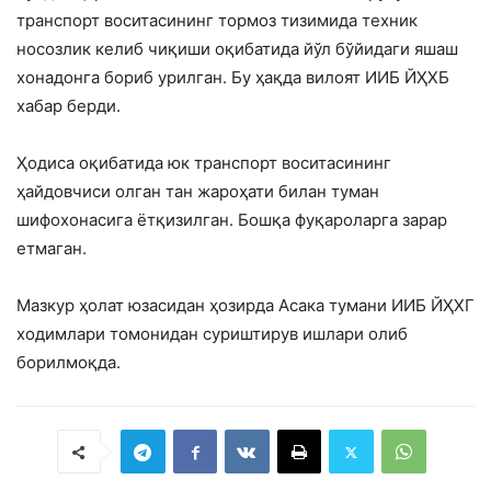
транспорт воситасининг тормоз тизимида техник
носозлик келиб чиқиши оқибатида йўл бўйидаги яшаш
хонадонга бориб урилган. Бу ҳақда вилоят ИИБ ЙҲХБ
хабар берди.
Ҳодиса оқибатида юк транспорт воситасининг
ҳайдовчиси олган тан жароҳати билан туман
шифохонасига ётқизилган. Бошқа фуқароларга зарар
етмаган.
Мазкур ҳолат юзасидан ҳозирда Асака тумани ИИБ ЙҲХГ
ходимлари томонидан суриштирув ишлари олиб
борилмоқда.