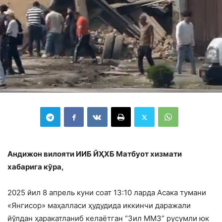
Андижон вилояти ИИБ ЙҲХБ Матбуот хизмати
хабарига кўра,
2025 йил 8 апрель куни соат 13:10 ларда Асака тумани
«Янгисор» маҳалласи ҳудудида иккинчи даражали
йўлдан ҳаракатланиб келаётган “Зил ММЗ” русумли юк