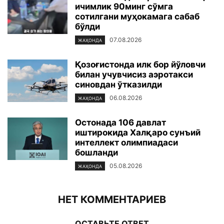
ичимлик 90минг сўмга
сотилгани муҳокамага сабаб
бўлди
07.08.2026
ЖАҲОНДА
Қозоғистонда илк бор йўловчи
билан учувчисиз аэротакси
синовдан ўтказилди
06.08.2026
ЖАҲОНДА
Остонада 106 давлат
иштирокида Халқаро сунъий
интеллект олимпиадаси
бошланди
05.08.2026
ЖАҲОНДА
НЕТ КОММЕНТАРИЕВ
ОСТАВЬТЕ ОТВЕТ