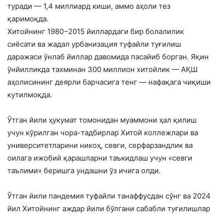
туради — 1,4 миллиард киши, аммо аҳоли тез
қаримоқда.
Хитойнинг 1980−2015 йиллардаги бир болалилик
сиёсати ва жадал урбанизация туфайли туғилиш
даражаси ўнлаб йиллар давомида пасайиб борган. Яқин
ўнйилликда тахминан 300 миллион хитойлик — АҚШ
аҳолисининг деярли барчасига тенг — нафақага чиқиши
кутилмоқда.
Ўтган йили ҳукумат томонидан муаммони ҳал қилиш
учун кўрилган чора-тадбирлар Хитой коллежлари ва
университетларини никоҳ, севги, серфарзандлик ва
оилага ижобий қарашларни таъкидлаш учун «севги
таълими» беришга ундашни ўз ичига олди.
Ўтган йили пандемия туфайли танаффусдан сўнг ва 2024
йил Хитойнинг аждар йили бўлгани сабабли туғилишлар