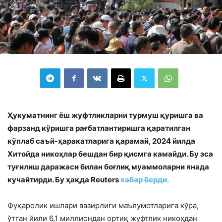
Ҳукуматнинг ёш жуфтликларни турмуш қуришга ва
фарзанд кўришга рағбатлантиришга қаратилган
кўплаб саъй-ҳаракатларига қарамай, 2024 йилда
Хитойда никоҳлар бешдан бир қисмга камайди. Бу эса
туғилиш даражаси билан боғлиқ муаммоларни янада
кучайтирди. Бу ҳақда Reuters
хабар берди.
Фуқаролик ишлари вазирлиги маълумотларига кўра,
ўтган йили 6,1 миллиондан ортиқ жуфтлик никоҳдан