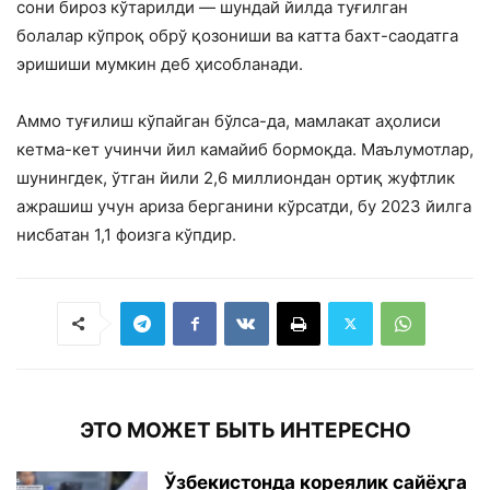
сони бироз кўтарилди — шундай йилда туғилган
болалар кўпроқ обрў қозониши ва катта бахт-саодатга
эришиши мумкин деб ҳисобланади.
Аммо туғилиш кўпайган бўлса-да, мамлакат аҳолиси
кетма-кет учинчи йил камайиб бормоқда. Маълумотлар,
шунингдек, ўтган йили 2,6 миллиондан ортиқ жуфтлик
ажрашиш учун ариза берганини кўрсатди, бу 2023 йилга
нисбатан 1,1 фоизга кўпдир.
ЭТО МОЖЕТ БЫТЬ ИНТЕРЕСНО
Ўзбекистонда кореялик сайёҳга