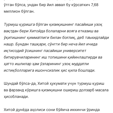
ўтган бўлса, ундан бир йил аввал бу кўрсаткич 7,68
миллион бўлган.
Турмуш қуришга бўлган қизиқишнинг пасайиши узоқ
вақтдан бери Хитойда болаларни вояга етказиш ва
ўқитишнинг қимматлиги билан боғлиқ, деб таъкидлайди
нашр. Бундан ташқари, сўнгги бир неча йил ичида
иқтисодий ўсишнинг пасайиши университет
битирувчиларининг иш топишини қийинлаштирди ва
ҳатто ишлилар ҳам ўзларининг узоқ муддатли
истиқболларига ишончсизлик ҳис қила бошлади.
Шундай бўлса-да, Хитой ҳукумати учун турмуш қуриш
ва фарзанд кўришга қизиқишни ошириш долзарб масала
ҳисобланади.
Хитой дунёда аҳолиси сони бўйича иккинчи ўринда