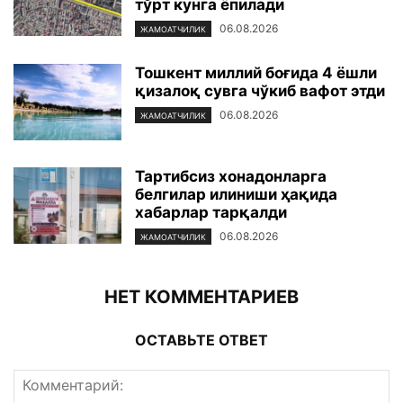
тўрт кунга ёпилади
06.08.2026
ЖАМОАТЧИЛИК
Тошкент миллий боғида 4 ёшли
қизалоқ сувга чўкиб вафот этди
06.08.2026
ЖАМОАТЧИЛИК
Тартибсиз хонадонларга
белгилар илиниши ҳақида
хабарлар тарқалди
06.08.2026
ЖАМОАТЧИЛИК
НЕТ КОММЕНТАРИЕВ
ОСТАВЬТЕ ОТВЕТ