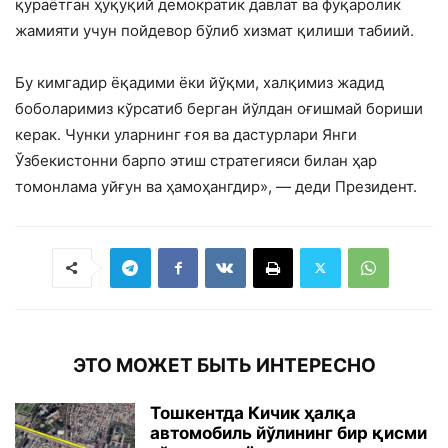
қураётган ҳуқуқий демократик давлат ва фуқаролик
жамияти учун пойдевор бўлиб хизмат қилиши табиий.
Бу кимгадир ёқадими ёки йўқми, халқимиз жадид
боболаримиз кўрсатиб берган йўлдан оғишмай бориши
керак. Чунки уларнинг ғоя ва дастурлари Янги
Ўзбекистонни барпо этиш стратегияси билан ҳар
томонлама уйғун ва ҳамоҳангдир», — деди Президент.
ЭТО МОЖЕТ БЫТЬ ИНТЕРЕСНО
Тошкентда Кичик ҳалқа
автомобиль йўлининг бир қисми