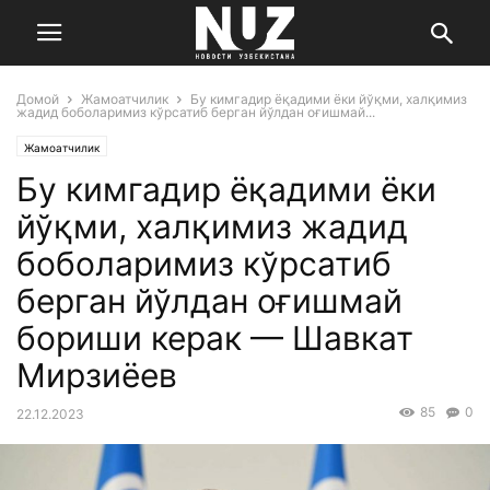
Домой
Жамоатчилик
Бу кимгадир ёқадими ёки йўқми, халқимиз
жадид боболаримиз кўрсатиб берган йўлдан оғишмай...
Жамоатчилик
Бу кимгадир ёқадими ёки
йўқми, халқимиз жадид
боболаримиз кўрсатиб
берган йўлдан оғишмай
бориши керак — Шавкат
Мирзиёев
85
0
22.12.2023