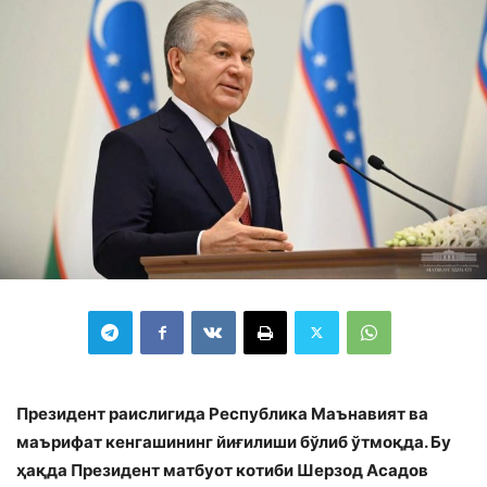
Президент раислигида Республика Маънавият ва
маърифат кенгашининг йиғилиши бўлиб ўтмоқда. Бу
ҳақда Президент матбуот котиби Шерзод Асадов