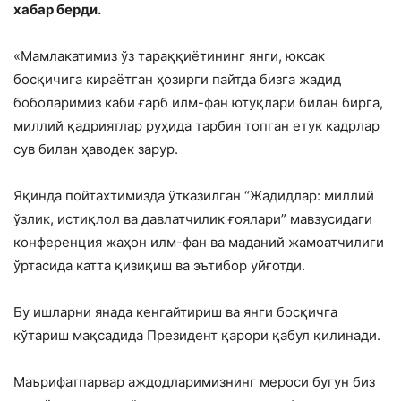
хабар берди.
«Мамлакатимиз ўз тараққиётининг янги, юксак
босқичига кираётган ҳозирги пайтда бизга жадид
боболаримиз каби ғарб илм-фан ютуқлари билан бирга,
миллий қадриятлар руҳида тарбия топган етук кадрлар
сув билан ҳаводек зарур.
Яқинда пойтахтимизда ўтказилган “Жадидлар: миллий
ўзлик, истиқлол ва давлатчилик ғоялари” мавзусидаги
конференция жаҳон илм-фан ва маданий жамоатчилиги
ўртасида катта қизиқиш ва эътибор уйғотди.
Бу ишларни янада кенгайтириш ва янги босқичга
кўтариш мақсадида Президент қарори қабул қилинади.
Маърифатпарвар аждодларимизнинг мероси бугун биз