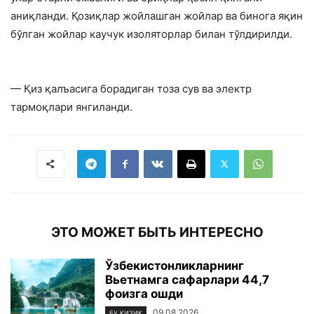
аниқланди. Қозиқлар жойлашган жойлар ва бинога яқин
бўлган жойлар каучук изоляторлар билан тўлдирилди.
— Қиз қалъасига борадиган тоза сув ва электр
тармоқлари янгиланди.
ЭТО МОЖЕТ БЫТЬ ИНТЕРЕСНО
Ўзбекистонликларнинг
Вьетнамга сафарлари 44,7
фоизга ошди
09.08.2026
БУ ҚИЗИҚ