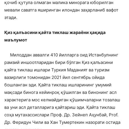
қочиб қутула олмаган малика минорага юборилган
мевали саватга яширинган илондан заҳарланиб вафот
этади.
Қиз қалъасини қайта тиклаш жараёни ҳақида
маълумот
Милоддан аввалги 410 йилларга оид Истанбулнинг
рамзий иншоотларидан бири бўлган Қиз қалъасини
қайта тиклаш ишлари Туркия Маданият ва туризм
вазирлиги томонидан 2021 йил сентябрь ойида
бошланган эди. Қайта тиклаш ишларининг умумий
мақсади бинога кейинроқ қўшилган ва бинонинг асл
характерига мос келмайдиган қўшимчаларни тозалаш
ва уни асл деталларига қайтариш эди. Қайта тиклаш
соҳа мутахассислари Проф. Др. Зейнеп Аҳунбай, Prof.
Др. Феридун Чили ва Хан Тумертекин назорати остида