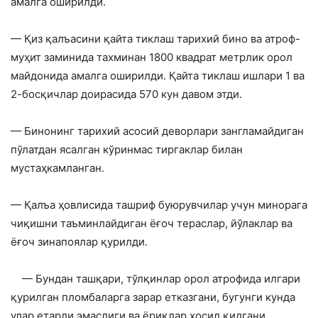
амалга оширилди.
— Қиз қалъасини қайта тиклаш тарихий бино ва атроф-
муҳит заминида тахминан 1800 квадрат метрлик орол
майдонида амалга оширилди. Қайта тиклаш ишлари 1 ва
2-босқичлар доирасида 570 кун давом этди.
— Бинонинг тарихий асосий деворлари зангламайдиган
пўлатдан ясалган кўринмас тиргаклар билан
мустаҳкамланган.
— Қалъа ҳовлисида ташриф буюрувчилар учун минорага
чиқишни таъминлайдиган ёғоч тераслар, йўлаклар ва
ёғоч зинапоялар қурилди.
— Бундан ташқари, тўлқинлар орол атрофида илгари
қурилган пломбаларга зарар етказгани, бугунги кунда
улар етарли эмаслиги ва ёриқлар ҳосил қилгани