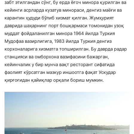
забт этилгандан сўнг, бу ерда ёғоч минора қурилган ва
кейинги асрларда кузатув минораси, денгиз маёғи ва
карантин ҳудуди бўлиб хизмат қилган. Жумҳурият
даврида шаҳарнинг порт бошқармаси томонидан узоқ
муддат фойдаланилган минора 1964 йилда Туркия
Мудофаа вазирлигига, 1983 йилда Туркия денгиз
корхоналарига хизматга топширилган. Бу даврда радар
станцияси ва омборхона вазифасини бажарган,
кейинчалик у бир мунча вақт ресторант сифатида
фаолият кўрсатган мазкур иншоотга фақат Ускудар
қирғоғидан қайиқлар орқали бориш мумкин.