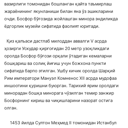
вазирлиги томонидан бошланган қайта таъмирлаш
жараёнининг якунланиши билан яна ўз эшикларини
очди. Босфор бўғозида жойлашган минора эндиликда
ёдгорлик музейи сифатида фаолият юритади.
Қиз қалъаси дастлаб милоддан аввалги V асрда
ҳозирги Ускудар қирғоғидан 20 метр узоқликдаги
оролда Босфор бўғози орқали ўтадиган кемаларни
бошқариш ва солиқ йиғиш учун божхона пункти
сифатида барпо этилган. Ушбу кичик оролда Шарқий
Рим императори Мануэл Комненос XII асрда мудофаа
иншоотини қуришни буюрган. Тарихий ярим оролдаги
минорадан бошқа минорага чўзилган темир занжир
Босфорнинг кириш ва чиқишларини назорат остига
олган.
1453 йилда Султон Меҳмед II томонидан Истанбул