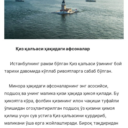
Қиз қалъаси ҳақидаги афсоналар
Истанбулнинг рамзи бўлган Қиз қалъаси ўзининг бой
тарихи давомида кўплаб ривоятларга сабаб бўлган.
Минора ҳақидаги афсоналарнинг энг асосийси,
подшоҳ ва унинг малика қизи ҳақида ҳикоя қилади. Бу
ҳикоятга кўра, фолбин қизининг илон чақиши туфайли
ўлишидан огоҳлантирилган подшоҳ ўз қизини ҳимоя
қилиш учун сув устига Қиз қалъасини қурдириб,
маликани ўша ерга жойлаштиради. Бироқ тақдиридан