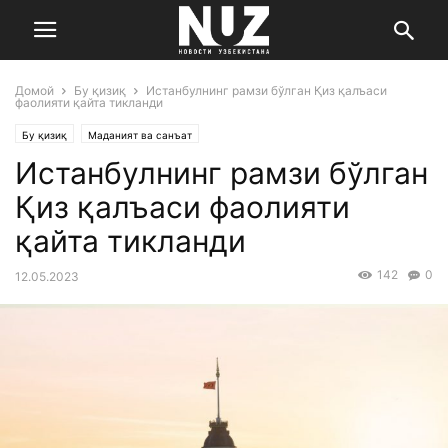
Домой
Бу қизиқ
Истанбулнинг рамзи бўлган Қиз қалъаси
фаолияти қайта тикланди
Бу қизиқ
Маданият ва санъат
Истанбулнинг рамзи бўлган
Қиз қалъаси фаолияти
қайта тикланди
142
0
12.05.2023