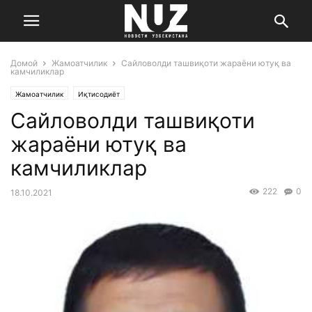
Домой
Жамоатчилик
Сайловолди ташвиқоти жараёни ютуқ ва
камчиликлар
Жамоатчилик
Иқтисодиёт
Сайловолди ташвиқоти
жараёни ютуқ ва
камчиликлар
222
0
18.10.2021