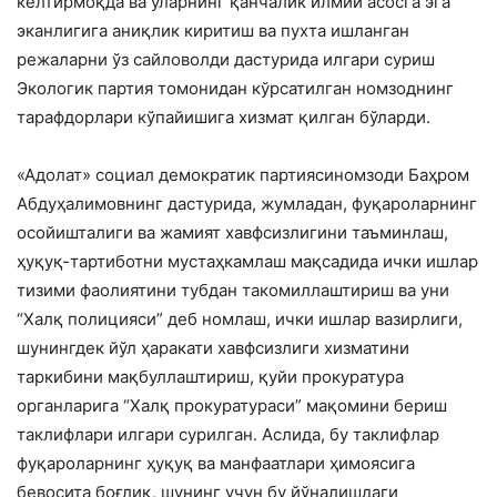
келтирмоқда ва уларнинг қанчалик илмий асосга эга
эканлигига аниқлик киритиш ва пухта ишланган
режаларни ўз сайловолди дастурида илгари суриш
Экологик партия томонидан кўрсатилган номзоднинг
тарафдорлари кўпайишига хизмат қилган бўларди.
«Адолат» социал демократик партиясиномзоди Баҳром
Абдуҳалимовнинг дастурида, жумладан, фуқароларнинг
осойишталиги ва жамият хавфсизлигини таъминлаш,
ҳуқуқ-тартиботни мустаҳкамлаш мақсадида ички ишлар
тизими фаолиятини тубдан такомиллаштириш ва уни
“Халқ полицияси” деб номлаш, ички ишлар вазирлиги,
шунингдек йўл ҳаракати хавфсизлиги хизматини
таркибини мақбуллаштириш, қуйи прокуратура
органларига “Халқ прокуратураси” мақомини бериш
таклифлари илгари сурилган. Аслида, бу таклифлар
фуқароларнинг ҳуқуқ ва манфаатлари ҳимоясига
бевосита боғлиқ, шунинг учун бу йўналишдаги