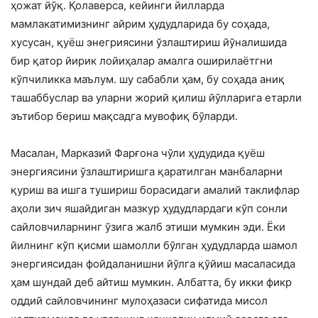
ҳожат йўқ. Қолаверса, кейинги йилларда
мамлакатимизнинг айрим ҳудудларида бу соҳада,
хусусан, қуёш энегриясини ўзлаштириш йўналишида
бир қатор йирик лойиҳалар амалга оширилаётгни
кўпчиликка маълум. шу сабабли ҳам, бу соҳада аниқ
ташаббуслар ва уларни жорий қилиш йўлларига етарли
эътибор бериш мақсадга мувофиқ бўларди.
Масалан, Марказий Фарғона чўли ҳудудида қуёш
энергиясини ўзлаштиришга қаратилган манбаларни
қуриш ва ишга тушириш борасидаги амалий таклифлар
аҳоли зич яшайдиган мазкур ҳудудлардаги кўп сонли
сайловчиларнинг ўзига жалб этиши мумкин эди. Ёки
йилнинг кўп қисми шамолли бўлган ҳудудларда шамол
энергиясидан фойдаланишни йўлга қўйиш масаласида
ҳам шундай деб айтиш мумкин. Албатта, бу икки фикр
оддий сайловчининг мулоҳазаси сифатида мисол