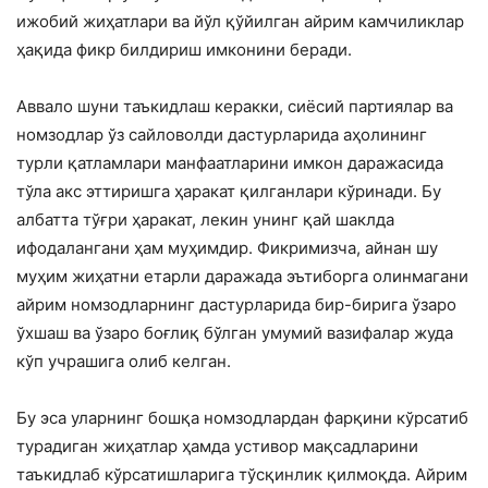
ижобий жиҳатлари ва йўл қўйилган айрим камчиликлар
ҳақида фикр билдириш имконини беради.
Аввало шуни таъкидлаш керакки, сиёсий партиялар ва
номзодлар ўз сайловолди дастурларида аҳолининг
турли қатламлари манфаатларини имкон даражасида
тўла акс эттиришга ҳаракат қилганлари кўринади. Бу
албатта тўғри ҳаракат, лекин унинг қай шаклда
ифодалангани ҳам муҳимдир. Фикримизча, айнан шу
муҳим жиҳатни етарли даражада эътиборга олинмагани
айрим номзодларнинг дастурларида бир-бирига ўзаро
ўхшаш ва ўзаро боғлиқ бўлган умумий вазифалар жуда
кўп учрашига олиб келган.
Бу эса уларнинг бошқа номзодлардан фарқини кўрсатиб
турадиган жиҳатлар ҳамда устивор мақсадларини
таъкидлаб кўрсатишларига тўсқинлик қилмоқда. Айрим