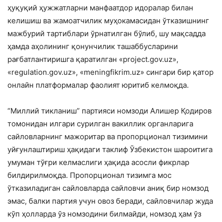
ҳуқуқий ҳужжатларни манфаатдор идоралар билан
келишиш ва жамоатчилик муҳокамасидан ўтказишнинг
мажбурий тартиблари ўрнатилган бўлиб, шу мақсадда
ҳамда аҳолининг қонунчилик ташаббусларини
рағбатлантиришга қаратилган «project.gov.uz»,
«regulation.gov.uz», «meningfikrim.uz» сингари бир қатор
онлайн платформалар фаолият юритиб келмоқда.
“Миллий тикланиш” партияси номзоди Алишер Қодиров
томонидан илгари сурилган вакиллик органларига
сайловларнинг мажоритар ва пропорционал тизимини
уйғунлаштириш ҳақидаги таклиф Ўзбекистон шароитига
умуман тўғри келмаслиги ҳақида асосли фикрлар
билдирилмоқда. Пропорционал тизимга мос
ўтказиладиган сайловларда сайловчи аниқ бир номзод
эмас, балки партия учун овоз беради, сайловчилар жуда
кўп ҳолларда ўз номзодини билмайди, номзод ҳам ўз