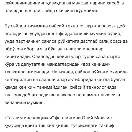
сайловчиларининг қизиқиш ва манфаатларини ҳисобга
олишдан деярли фойда ёки зиён кўрмайди.
Бу сайлов тизимида сиёсий технологлар «паравоз» деб
аталадиган усулдан кенг фойдаланиши мумкин бўлиб,
унда партиянинг сайлов рўйхатига дастлаб халқ орасида
обрў-эътиборга эга бўлган таниқли инсонлар
киритилади. Сайловдан кейин улар турли сабабларга
кўра ўз депутатлик мандатларидан «воз кечиши»
ташкиллаштирилади. Натижада, сайлов рўйхати охирида
келтирилган ва сайловчилар эътиборидан четда бўлган
ҳамда ҳеч ким танимайдиган, сиёсий технологияда
«вагон» деб аталадиган шахслар парламент аъзосига
айланиши мумкин.
«Таълим инспекцияси” фаолиятини Олий Мажлис
ҳузурида қайта ташкил қилиш тўғрисидаги таклиф