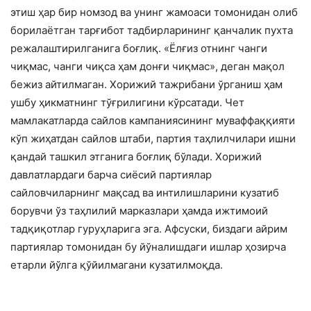
этиш ҳар бир номзод ва унинг жамоаси томонидан олиб
борилаётган тарғибот тадбирларининг қанчалик пухта
режалаштирилганига боғлиқ. «Ёлғиз отнинг чанги
чиқмас, чанги чиқса ҳам донғи чиқмас», деган мақол
бежиз айтилмаган. Хорижий тажрибани ўрганиш ҳам
ушбу ҳикматнинг тўғрилигини кўрсатади. Чет
мамлакатларда сайлов кампаниясининг муваффаққияти
кўп жиҳатдан сайлов штаби, партия таҳлилчилари ишни
қандай ташкил этганига боғлиқ бўлади. Хорижий
давлатлардаги барча сиёсий партиялар
сайловчиларнинг мақсад ва интилишларини кузатиб
борувчи ўз таҳлилий марказлари ҳамда ижтимоий
тадқиқотлар гуруҳларига эга. Афсуски, биздаги айрим
партиялар томонидан бу йўналишдаги ишлар ҳозирча
етарли йўлга қўйилмагани кузатилмоқда.