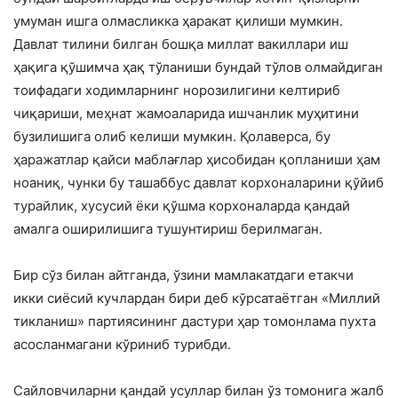
умуман ишга олмасликка ҳаракат қилиши мумкин.
Давлат тилини билган бошқа миллат вакиллари иш
ҳақига қўшимча ҳақ тўланиши бундай тўлов олмайдиган
тоифадаги ходимларнинг норозилигини келтириб
чиқариши, меҳнат жамоаларида ишчанлик муҳитини
бузилишига олиб келиши мумкин. Қолаверса, бу
ҳаражатлар қайси маблағлар ҳисобидан қопланиши ҳам
ноаниқ, чунки бу ташаббус давлат корхоналарини қўйиб
турайлик, хусусий ёки қўшма корхоналарда қандай
амалга оширилишига тушунтириш берилмаган.
Бир сўз билан айтганда, ўзини мамлакатдаги етакчи
икки сиёсий кучлардан бири деб кўрсатаётган «Миллий
тикланиш» партиясининг дастури ҳар томонлама пухта
асосланмагани кўриниб турибди.
Сайловчиларни қандай усуллар билан ўз томонига жалб