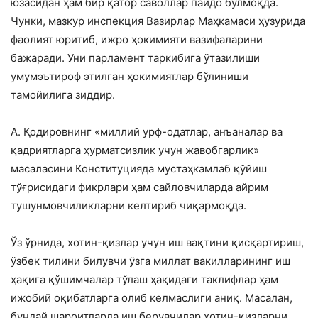
юзасидан ҳам бир қатор саволлар пайдо бўлмоқда.
Чунки, мазкур инспекция Вазирлар Маҳкамаси ҳузурида
фаолият юритиб, ижро ҳокимияти вазифаларини
бажаради. Уни парламент таркибига ўтазилиши
умумэътироф этилган ҳокимиятлар бўлиниши
тамойилига зиддир.
А. Қодировнинг «миллий урф-одатлар, анъаналар ва
қадриятларга ҳурматсизлик учун жавобгарлик»
масаласини Конституцияда мустаҳкамлаб қўйиш
тўғрисидаги фикрлари ҳам сайловчиларда айрим
тушунмовчиликларни келтириб чиқармоқда.
Ўз ўрнида, хотин-қизлар учун иш вақтини қисқартириш,
ўзбек тилини билувчи ўзга миллат вакилларининг иш
ҳақига қўшимчалар тўлаш ҳақидаги таклифлар ҳам
ижобий оқибатларга олиб келмаслиги аниқ. Масалан,
бундай шароитларда иш берувчилар хотин-қизларни