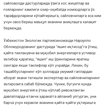
сайловолди дастурларида ўзига хос жиҳатлар ва
ғояларнинг камлиги охир-оқибатда номзодларга ўз
тарафдорларини кўпайтиришга, сайловчиларга эса ким
учун овоз бериш маъқул эканини аниқлашга халақит
бермоқда.
Ўзбекистон Экологик партиясиномзоди Нарзулло
Обломуродовнинг дастурида “яшил иқтисод”га ўтиш,
қайта тикланувчи ва муқобил энергияларга устивор
эътибор қаратиш, “яшил” иш ўринларини яратиш
сингари яхши таклифлар кўп учрайди. Лекин, бу
ташаббусларнинг кўп ҳолларда умумий гаплардан
иборат экани тегишли экспертлар ва сайловчиларнинг
эътирозига сабаб бўлмоқда. Чунки, бугунги кунда
муқобил энергияга ўтиш кўплаб ривожланган
давлатларда етакчи ҳаракатга айланиб улгурган, уни
барча учун керакли эканини қайта-қайта уқтиришга