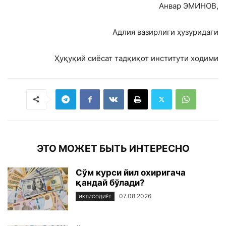
Анвар ЭМИНОВ,
Адлия вазирлиги ҳузуридаги
Ҳуқуқий сиёсат тадқиқот институти ходими
ЭТО МОЖЕТ БЫТЬ ИНТЕРЕСНО
Сўм курси йил охиригача
қандай бўлади?
07.08.2026
ИҚТИСОДИЁТ