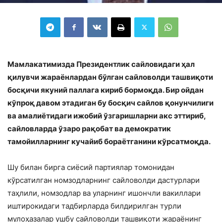
Мамлакатимизда Президентлик сайловидаги ҳал
қилувчи жараёнлардан бўлган сайловолди ташвиқоти
босқичи якуний паллага кириб бормоқда. Бир ойдан
кўпроқ давом этадиган бу босқич сайлов қонунчилиги
ва амалиётидаги ижобий ўзгаришларни акс эттириб,
сайловларда ўзаро рақобат ва демократик
тамойилларнинг кучайиб бораётганини кўрсатмоқда.
Шу билан бирга сиёсий партиялар томонидан
кўрсатилган номзодларнинг сайловолди дастурлари
таҳлили, номзодлар ва уларнинг ишончли вакиллари
иштирокидаги тадбирларда билдирилган турли
мулоҳазалар ушбу сайловолди ташвиқоти жараёнинг