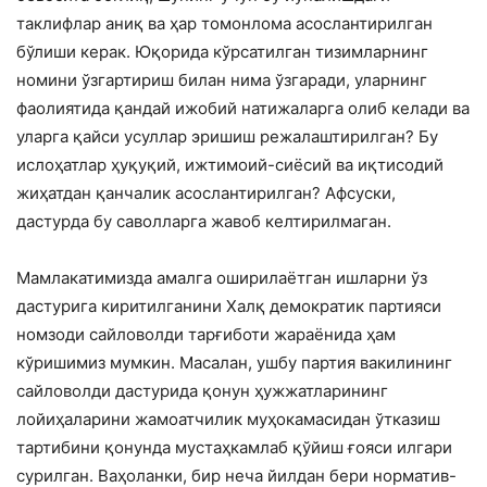
таклифлар аниқ ва ҳар томонлома асослантирилган
бўлиши керак. Юқорида кўрсатилган тизимларнинг
номини ўзгартириш билан нима ўзгаради, уларнинг
фаолиятида қандай ижобий натижаларга олиб келади ва
уларга қайси усуллар эришиш режалаштирилган? Бу
ислоҳатлар ҳуқуқий, ижтимоий-сиёсий ва иқтисодий
жиҳатдан қанчалик асослантирилган? Афсуски,
дастурда бу саволларга жавоб келтирилмаган.
Мамлакатимизда амалга оширилаётган ишларни ўз
дастурига киритилганини Халқ демократик партияси
номзоди сайловолди тарғиботи жараёнида ҳам
кўришимиз мумкин. Масалан, ушбу партия вакилининг
сайловолди дастурида қонун ҳужжатларининг
лойиҳаларини жамоатчилик муҳокамасидан ўтказиш
тартибини қонунда мустаҳкамлаб қўйиш ғояси илгари
сурилган. Ваҳоланки, бир неча йилдан бери норматив-