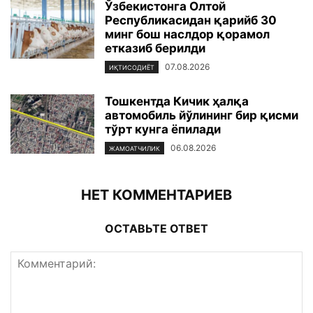
Ўзбекистонга Олтой
Республикасидан қарийб 30
минг бош наслдор қорамол
етказиб берилди
07.08.2026
ИҚТИСОДИЁТ
Тошкентда Кичик ҳалқа
автомобиль йўлининг бир қисми
тўрт кунга ёпилади
06.08.2026
ЖАМОАТЧИЛИК
НЕТ КОММЕНТАРИЕВ
ОСТАВЬТЕ ОТВЕТ