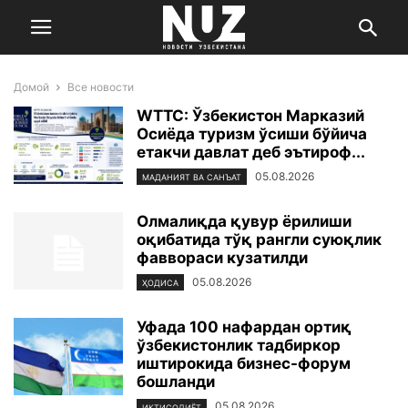
Домой
Все новости
WTTC: Ўзбекистон Марказий
Осиёда туризм ўсиши бўйича
етакчи давлат деб эътироф...
05.08.2026
МАДАНИЯТ ВА САНЪАТ
Олмалиқда қувур ёрилиши
оқибатида тўқ рангли суюқлик
фаввораси кузатилди
05.08.2026
ҲОДИСА
Уфада 100 нафардан ортиқ
ўзбекистонлик тадбиркор
иштирокида бизнес-форум
бошланди
05.08.2026
ИҚТИСОДИЁТ