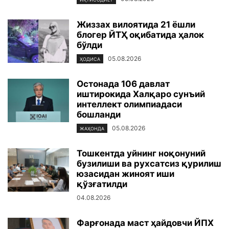
Жиззах вилоятида 21 ёшли
блогер ЙТҲ оқибатида ҳалок
бўлди
05.08.2026
ҲОДИСА
Остонада 106 давлат
иштирокида Халқаро сунъий
интеллект олимпиадаси
бошланди
05.08.2026
ЖАҲОНДА
Тошкентда уйнинг ноқонуний
бузилиши ва рухсатсиз қурилиш
юзасидан жиноят иши
қўзғатилди
04.08.2026
Фарғонада маст ҳайдовчи ЙПХ