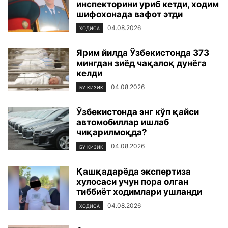
инспекторини уриб кетди, ходим
шифохонада вафот этди
04.08.2026
ҲОДИСА
Ярим йилда Ўзбекистонда 373
мингдан зиёд чақалоқ дунёга
келди
04.08.2026
БУ ҚИЗИҚ
Ўзбекистонда энг кўп қайси
автомобиллар ишлаб
чиқарилмоқда?
04.08.2026
БУ ҚИЗИҚ
Қашқадарёда экспертиза
хулосаси учун пора олган
тиббиёт ходимлари ушланди
04.08.2026
ҲОДИСА