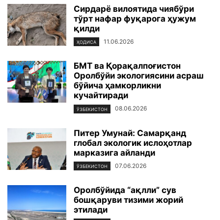
Сирдарё вилоятида чиябўри
тўрт нафар фуқарога ҳужум
қилди
11.06.2026
ҲОДИСА
БМТ ва Қорақалпоғистон
Оролбўйи экологиясини асраш
бўйича ҳамкорликни
кучайтиради
08.06.2026
ЎЗБЕКИСТОН
Питер Умунай: Самарқанд
глобал экологик ислоҳотлар
марказига айланди
07.06.2026
ЎЗБЕКИСТОН
Оролбўйида “ақлли” сув
бошқаруви тизими жорий
этилади