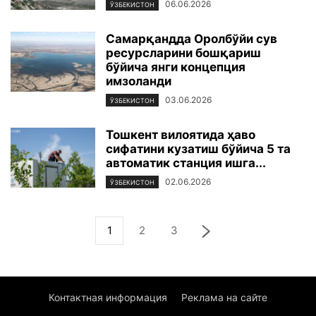
06.06.2026
ЎЗБЕКИСТОН
Самарқандда Оролбўйи сув
ресурсларини бошқариш
бўйича янги концепция
имзоланди
03.06.2026
ЎЗБЕКИСТОН
Тошкент вилоятида ҳаво
сифатини кузатиш бўйича 5 та
автоматик станция ишга...
02.06.2026
ЎЗБЕКИСТОН
1
2
3
Контактная информация
Реклама на сайте