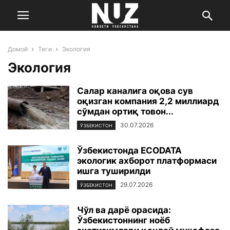
Домой
Теги
Экология
Экология
Салар каналига оқова сув
оқизган компания 2,2 миллиард
сўмдан ортиқ товон...
30.07.2026
ЎЗБЕКИСТОН
Ўзбекистонда ECODATA
экологик ахборот платформаси
ишга туширилди
29.07.2026
ЎЗБЕКИСТОН
Чўл ва дарё орасида:
Ўзбекистоннинг ноёб