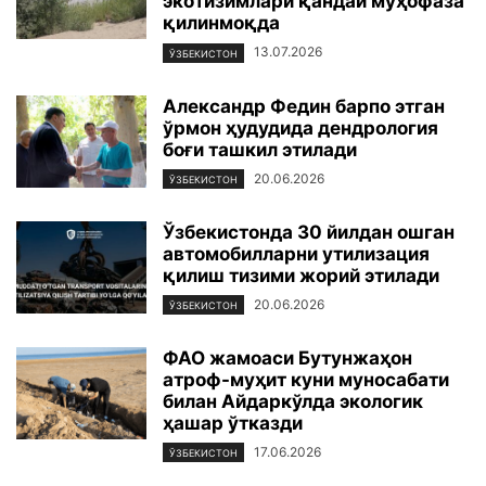
экотизимлари қандай муҳофаза
қилинмоқда
13.07.2026
ЎЗБЕКИСТОН
Александр Федин барпо этган
ўрмон ҳудудида дендрология
боғи ташкил этилади
20.06.2026
ЎЗБЕКИСТОН
Ўзбекистонда 30 йилдан ошган
автомобилларни утилизация
қилиш тизими жорий этилади
20.06.2026
ЎЗБЕКИСТОН
ФАО жамоаси Бутунжаҳон
атроф-муҳит куни муносабати
билан Айдаркўлда экологик
ҳашар ўтказди
17.06.2026
ЎЗБЕКИСТОН