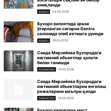
воситалари сақланган омбор
аниқланди
04.06.2026
ҲОДИСА
Бухоро вилоятида эркак
ўғирланган сигирни Gentra
салонида олиб кетишга уринди
28.05.2026
ҲОДИСА
Саида Мирзиёева Бухородаги
ижтимоий объектлар ҳолати
билан танишди
16.05.2026
САЛОМАТЛИК
Саида Мирзиёева Бухородаги
ижтимоий объектларни янгилаш
режаларини маълум қилди
16.05.2026
ЎЗБЕКИСТОН
Бухоро вилоятида маст