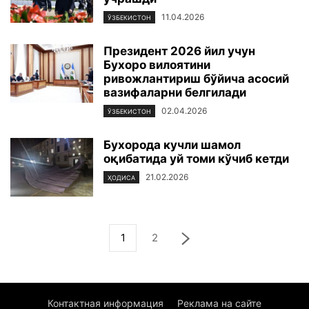
11.04.2026
ЎЗБЕКИСТОН
Президент 2026 йил учун
Бухоро вилоятини
ривожлантириш бўйича асосий
вазифаларни белгилади
02.04.2026
ЎЗБЕКИСТОН
Бухорода кучли шамол
оқибатида уй томи кўчиб кетди
21.02.2026
ҲОДИСА
1
2
Контактная информация
Реклама на сайте