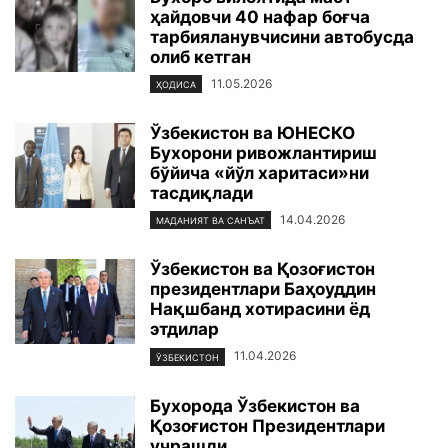
ҳайдовчи 40 нафар боғча
тарбияланувчисини автобусда
олиб кетган
11.05.2026
ҲОДИСА
Ўзбекистон ва ЮНЕСКО
Бухорони ривожлантириш
бўйича «йўл харитаси»ни
тасдиқлади
14.04.2026
МАДАНИЯТ ВА САНЪАТ
Ўзбекистон ва Қозоғистон
президентлари Баҳоуддин
Нақшбанд хотирасини ёд
этдилар
11.04.2026
ЎЗБЕКИСТОН
Бухорода Ўзбекистон ва
Қозоғистон Президентлари
учрашди