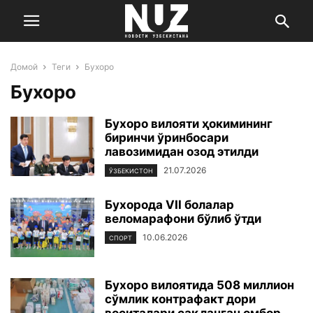
Домой
Теги
Бухоро
Бухоро
Бухоро вилояти ҳокимининг
биринчи ўринбосари
лавозимидан озод этилди
21.07.2026
ЎЗБЕКИСТОН
Бухорода VII болалар
веломарафони бўлиб ўтди
10.06.2026
СПОРТ
Бухоро вилоятида 508 миллион
сўмлик контрафакт дори