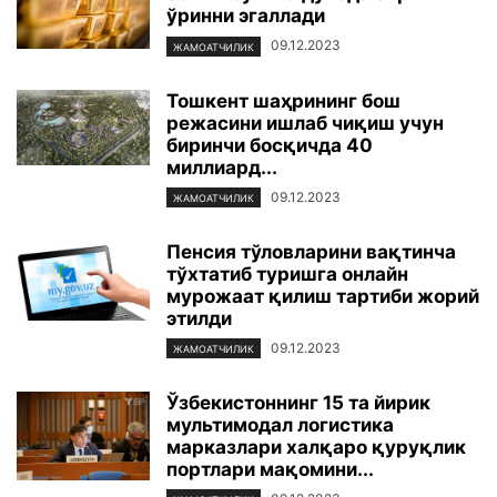
ўринни эгаллади
09.12.2023
ЖАМОАТЧИЛИК
Тошкент шаҳрининг бош
режасини ишлаб чиқиш учун
биринчи босқичда 40
миллиард...
09.12.2023
ЖАМОАТЧИЛИК
Пенсия тўловларини вақтинча
тўхтатиб туришга онлайн
мурожаат қилиш тартиби жорий
этилди
09.12.2023
ЖАМОАТЧИЛИК
Ўзбекистоннинг 15 та йирик
мультимодал логистика
марказлари халқаро қуруқлик
портлари мақомини...