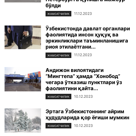
бўлди
11.12.2023
ЖАМОАТЧИЛИК
Ўзбекистонда давлат органлари
фаолиятида инсон ҳуқуқ ва
эркинликлари таъминланишига
риоя этилаётгани...
11.12.2023
ЖАМОАТЧИЛИК
Андижон вилоятидаги
“Мингтепа” ҳамда “Хонобод”
чегара ўтказиш пунктлари ўз
фаолиятини қайта...
10.12.2023
ЖАМОАТЧИЛИК
Эртага Ўзбекистоннинг айрим
ҳудудларида қор ёғиши мумкин
10.12.2023
ЖАМОАТЧИЛИК