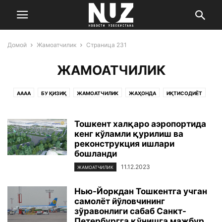
Домой
Жамоатчилик
Страница 231
ЖАМОАТЧИЛИК
AAAA
БУ ҚИЗИҚ
ЖАМОАТЧИЛИК
ЖАҲОНДА
ИҚТИСОДИЁТ
МАДАНИЯТ ВА САНЪАТ
САЛОМАТЛИК
СПОРТ
УЧ НУҚТА
ЎЗБЕКИСТОН
ФАН ВА ТЕХНОЛОГИЯ
ҲОДИСА
Тошкент халқаро аэропортида
кенг кўламли қурилиш ва
реконструкция ишлари
бошланди
11.12.2023
ЖАМОАТЧИЛИК
Нью-Йоркдан Тошкентга учган
самолёт йўловчининг
зўравонлиги сабаб Санкт-
Петербургга қўнишга мажбур