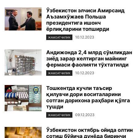
Ўзбекистон элчиси Амирсаид
Аъзамхўжаев Польша
президентига ишонч
ёрлиқларини топширди
10.12.2023
ЖАМОАТЧИЛИК
Андижонда 2,4 млрд сўмликдан
зиёд зарар келтирган майнинг
фермаси фаолияти тўхтатилди
10.12.2023
ЖАМОАТЧИЛИК
Тошкентда кучли таъсир
қилувчи дори воситаларини
сотган дорихона раҳбари қўлга
тушди
09.12.2023
ЖАМОАТЧИЛИК
Ўзбекистон октябрь ойида олтин
сотиш бўйича дунёда биринчи