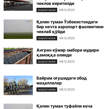
чеклов киритилди
08.12.2023
ЖАМОАТЧИЛИК
Қалин туман Ўзбекистондаги
бир нечта аэропорт фаолиятини
чеклаб қўйди
08.12.2023
ЖАМОАТЧИЛИК
Ангрен кўмир омбори мудири
қамоққа олинди
08.12.2023
ЖАМОАТЧИЛИК
Байрам оғушидаги обод
маҳаллалар
08.12.2023
ЖАМОАТЧИЛИК
Қалин туман туфайли кеча