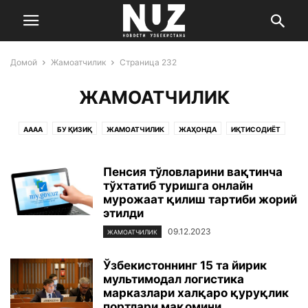
Домой
Жамоатчилик
Страница 232
ЖАМОАТЧИЛИК
AAAA
БУ ҚИЗИҚ
ЖАМОАТЧИЛИК
ЖАҲОНДА
ИҚТИСОДИЁТ
МАДАНИЯТ ВА САНЪАТ
САЛОМАТЛИК
СПОРТ
УЧ НУҚТА
ЎЗБЕКИСТОН
ФАН ВА ТЕХНОЛОГИЯ
ҲОДИСА
Пенсия тўловларини вақтинча
тўхтатиб туришга онлайн
мурожаат қилиш тартиби жорий
этилди
09.12.2023
ЖАМОАТЧИЛИК
Ўзбекистоннинг 15 та йирик
мультимодал логистика
марказлари халқаро қуруқлик
портлари мақомини...