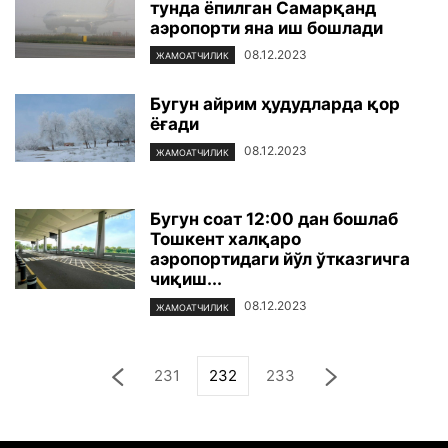
тунда ёпилган Самарқанд
аэропорти яна иш бошлади
08.12.2023
ЖАМОАТЧИЛИК
Бугун айрим ҳудудларда қор
ёғади
08.12.2023
ЖАМОАТЧИЛИК
Бугун соат 12:00 дан бошлаб
Тошкент халқаро
аэропортидаги йўл ўтказгичга
чиқиш...
08.12.2023
ЖАМОАТЧИЛИК
231
232
233