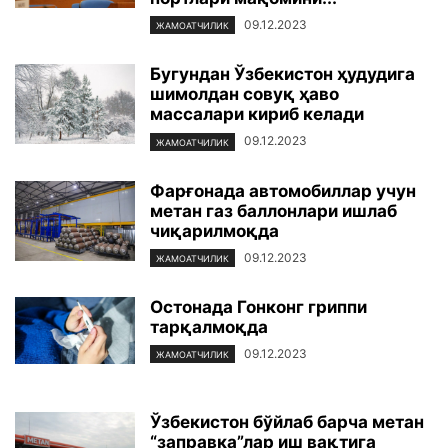
09.12.2023
ЖАМОАТЧИЛИК
Бугундан Ўзбекистон ҳудудига
шимолдан совуқ ҳаво
массалари кириб келади
09.12.2023
ЖАМОАТЧИЛИК
Фарғонада автомобиллар учун
метан газ баллонлари ишлаб
чиқарилмоқда
09.12.2023
ЖАМОАТЧИЛИК
Остонада Гонконг гриппи
тарқалмоқда
09.12.2023
ЖАМОАТЧИЛИК
Ўзбекистон бўйлаб барча метан
“заправка”лар иш вақтига