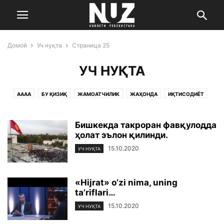
Домой
Уч нуқта
Страница 25
УЧ НУҚТА
AAAA
БУ ҚИЗИҚ
ЖАМОАТЧИЛИК
ЖАҲОНДА
ИҚТИСОДИЁТ
МАДАНИЯТ ВА САНЪАТ
САЛОМАТЛИК
СПОРТ
УЧ НУҚТА
ЎЗБЕКИСТОН
ФАН ВА ТЕХНОЛОГИЯ
ҲОДИСА
Бишкекда такроран фавқулодда
ҳолат эълон қилинди.
15.10.2020
УЧ НУҚТА
«Hijrat» o’zi nima, uning
ta’riflari…
15.10.2020
УЧ НУҚТА