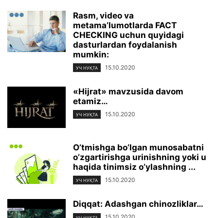
Rasm, video va
metama’lumotlarda FACT
CHECKING uchun quyidagi
dasturlardan foydalanish
mumkin:
15.10.2020
УЧ НУҚТА
«Hijrat» mavzusida davom
etamiz…
15.10.2020
УЧ НУҚТА
O’tmishga bo’lgan munosabatni
o’zgartirishga urinishning yoki u
haqida tinimsiz o’ylashning ...
15.10.2020
УЧ НУҚТА
Diqqat: Adashgan chinozliklar…
15.10.2020
УЧ НУҚТА