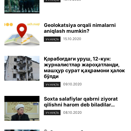
Geolokatsiya orqali nimalarni
aniqlash mumkin?
15.10.2020
УЧ НУҚТА
Қорабоғдаги уруш, 12-кун:
журналистлар жароҳатланди,
машҳур сурат қаҳрамони ҳалок
бўлди
09.10.2020
УЧ НУҚТА
Soxta salafiylar qabrni ziyorat
qilishni harom deb biladilar…
08.10.2020
УЧ НУҚТА