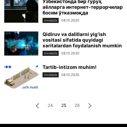
Ўзбекистонда бир гуруҳ
аёлларга интернет-террорчилар
босим ўтказмоқда
08.10.2020
УЧ НУҚТА
Qidiruv va dalillarni yig’ish
vositasi sifatida quyidagi
xaritalardan foydalanish mumkin
08.10.2020
УЧ НУҚТА
Tartib-intizom muhim!
08.10.2020
УЧ НУҚТА
24
25
26