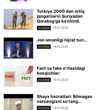
Turkiya 2000 dan ortiq
jangarilarni Suriyadan
Qorabog’ga ko’chirdi.
19.10.2020
УЧ НУҚТА
Jon omonligi hijrat turi…
19.10.2020
УЧ НУҚТА
Fact va fake oʻrtasidagi
bosqichlar:
19.10.2020
УЧ НУҚТА
Shayx hazratlari: Bilmagan
narsangizni so’rang…
19.10.2020
УЧ НУҚТА