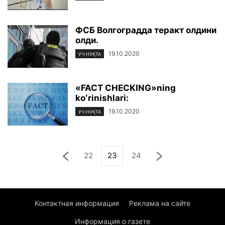
ФСБ Волгоградда теракт олдини
олди.
19.10.2020
УЧ НУҚТА
«FACT CHECKING»ning
koʻrinishlari:
19.10.2020
УЧ НУҚТА
22
23
24
Контактная информация
Реклама на сайте
Информация о газете