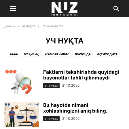
Домой
Уч нуқта
Страница 23
УЧ НУҚТА
AAAA
БУ ҚИЗИҚ
ЖАМОАТЧИЛИК
ЖАҲОНДА
ИҚТИСОДИЁТ
МАДАНИЯТ ВА САНЪАТ
САЛОМАТЛИК
СПОРТ
УЧ НУҚТА
ЎЗБЕКИСТОН
ФАН ВА ТЕХНОЛОГИЯ
ҲОДИСА
Faktlarni tekshirishda quyidagi
bayonotlar tahlil qilinmaydi
21.10.2020
УЧ НУҚТА
Bu hayotda nimani
xohlashingizni aniq biling.
21.10.2020
УЧ НУҚТА