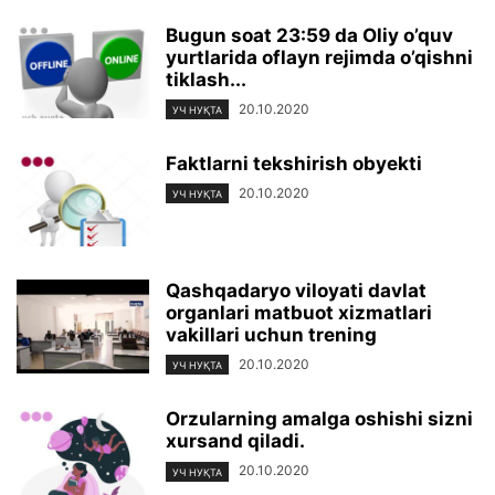
Bugun soat 23:59 da Oliy o’quv
yurtlarida oflayn rejimda o’qishni
tiklash...
20.10.2020
УЧ НУҚТА
Faktlarni tekshirish obyekti
20.10.2020
УЧ НУҚТА
Qashqadaryo viloyati davlat
organlari matbuot xizmatlari
vakillari uchun trening
20.10.2020
УЧ НУҚТА
Orzularning amalga oshishi sizni
xursand qiladi.
20.10.2020
УЧ НУҚТА