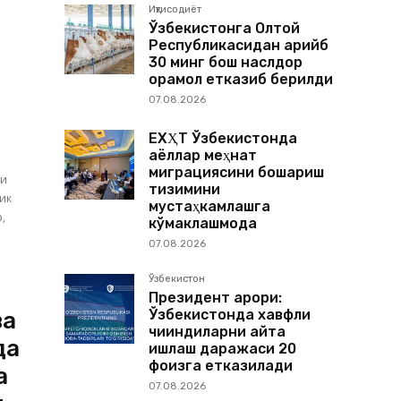
Иқтисодиёт
Ўзбекистонга Олтой
Республикасидан қарийб
30 минг бош наслдор
қорамол етказиб берилди
07.08.2026
ЕХҲТ Ўзбекистонда
аёллар меҳнат
миграциясини бошқариш
ли
тизимини
лик
мустаҳкамлашга
,
кўмаклашмоқда
07.08.2026
Ўзбекистон
Президент қарори:
Ўзбекистонда хавфли
ва
чиқиндиларни қайта
да
ишлаш даражаси 20
фоизга етказилади
а
07.08.2026