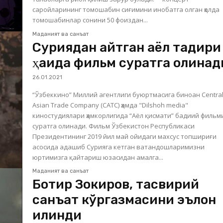
саройларининг томошабин сиғимини инобатга олган ҳолда
томошабинлар сонини 50 фоиздан...
Маданият ва санъат
Суриядан қайтган аёл тақдири
ҳақида фильм суратга олинад
26.01.2021
“Ўзбеккино” Миллий агентлиги буюртмасига биноан Centra
Asian Trade Company (CATC) ҳамда "Dilshoh media"
киностудиялари ҳамкорлигида “Аёл қисмати” бадиий фильм
суратга олинади. Фильм Ўзбекистон Республикаси
Президентининг 2019 йил май ойидаги махсус топшириғи
асосида адашиб Сурияга кетган ватандошларимизни
юртимизга қайтариш юзасидан амалга...
Маданият ва санъат
Ботир Зокиров, тасвирий
санъат кўргазмасини эълон
қилинди