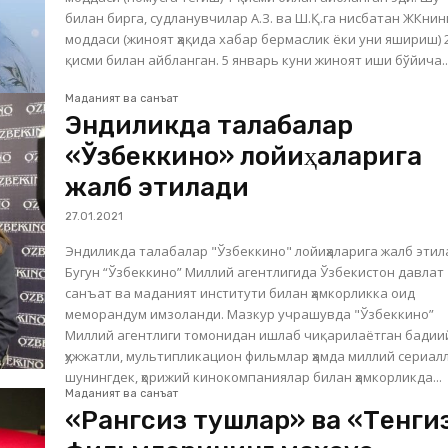
билан бирга, судланувчилар А.З. ва Ш.Қ.га нисбатан ЖКнинг
моддаси (жиноят ҳақида хабар бермаслик ёки уни яшириш) 
қисми билан айбланган. 5 январь куни жиноят иши бўйича..
Маданият ва санъат
Эндиликда талабалар
«Ўзбеккино» лойиҳаларига
жалб этилади
27.01.2021
Эндиликда талабалар "Ўзбеккино" лойиҳаларига жалб этил
Бугун “Ўзбеккино” Миллий агентлигида Ўзбекистон давлат
санъат ва маданият институти билан ҳамкорликка оид
меморандум имзоланди. Мазкур учрашувда "Ўзбеккино”
Миллий агентлиги томонидан ишлаб чиқарилаётган бадии
ҳужжатли, мультипликацион фильмлар ҳамда миллий сериал
шунингдек, ҳорижий кинокомпаниялар билан ҳамкорликда...
Маданият ва санъат
«Рангсиз тушлар» ва «Тенги