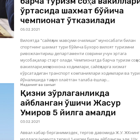
барча туризм соҳа вакиллар
ўртасида шахмат бўйича
чемпионат ўтказилади
05.02.2021
Вилоятда "сайёҳлик мавсуми очилиши" муносабати билан
спортнинг шахмат тури бўйича Бухоро вилоят туризмни
ривожлантириш департаменти соврини учун эртага
мусобақалар старт олади. Чемпионатда барча туризм соҳаси
вакиллари,меҳмонхона ходимлари, сайёҳларга хизмат
кўрсатадиган транспорт компаниялари ходимлари ва тур
йўналишида таҳсил олаётган талаба ёшлар...
Маданият ва санъат
Қизни зўрлаганликда
айбланган қўшиқчи Жасур
Умиров 5 йилга қамалди
03.02.2021
Аввал хабар берганимиздек, тергов давомида Ж.У. ЖКнинг 
моддаси (номусга тегиш) 1-қисми билан айбланган эди. Шу