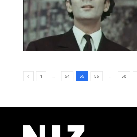
...
...
1
54
55
56
58