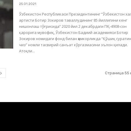
25.01.2021
Ўзбекистон Республикаси Президентининг “Ўзбекистон ха
артисти Ботир Зокиров таваллудининг 85 йиллигини кенг
нишонлаш тўғрисида” 2020 йил 2 декабрдаги ПҚ-4908-сон
қарорига мувофиқ, Ўзбекистон Бадиий академияси Ботир
Зокиров номидаги фонд билан ҳамкорликда “Қўшиқ сурати
чиз” номли тасвирий санъат кўргазмасини эълон қилади.
Атоқли...
Страница 55 