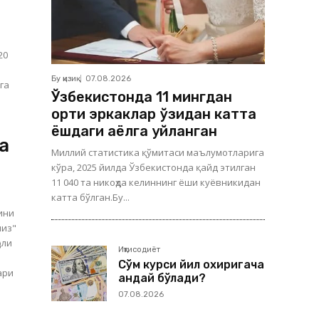
20
Бу қизиқ
07.08.2026
га
Ўзбекистонда 11 мингдан
ортиқ эркаклар ўзидан катта
ёшдаги аёлга уйланган
а
Миллий статистика қўмитаси маълумотларига
кўра, 2025 йилда Ўзбекистонда қайд этилган
11 040 та никоҳда келиннинг ёши куёвникидан
катта бўлган.Бу...
ини
миз"
Иқтисодиёт
Сўм курси йил охиригача
ари
қандай бўлади?
07.08.2026