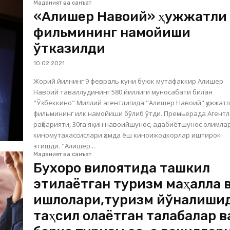
Маданият ва санъат
«Алишер Навоий» ҳужжатли
фильмининг намойиши
ўтказилди
10.02.2021
Жорий йилнинг 9 февраль куни буюк мутафаккир Алишер
Навоий таваллудининг 580 йиллиги муносабати билан
"Ўзбеккино" Миллий агентлигида "Алишер Навоий" ҳужжат
фильмининг илк намойиши бўлиб ўтди. Премьерада Агент
раҳбарияти, 30га яқин навоийшунос, адабиётшунос олимлар
киномутахассислари ҳамда ёш киноижодкорлар иштирок
этишди. "Алишер...
Маданият ва санъат
Бухоро вилоятида ташкил
этилаётган туризм маҳалла 
қишлоқлари,туризм йўналиши
таҳсил олаётган талабалар в