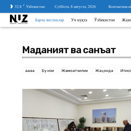
32.8
C
Узбекистан
Суббота, 8 августа, 2026
Контактная 
Барча янгликлар
Уч нуқта
Ўзбекистон
Жах
Маданият ва санъат
aaaa
Бу қизиқ
Жамоатчилик
Жаҳонда
Иқтис