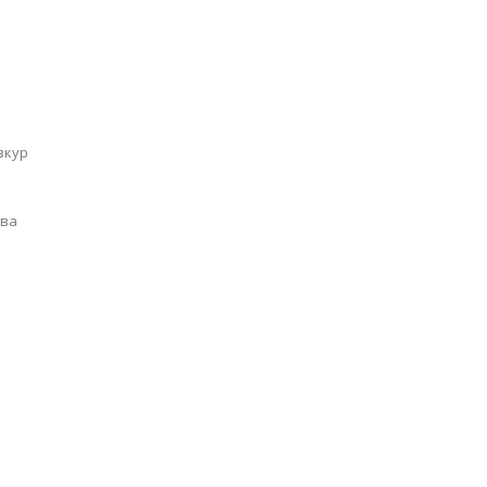
и
 ва