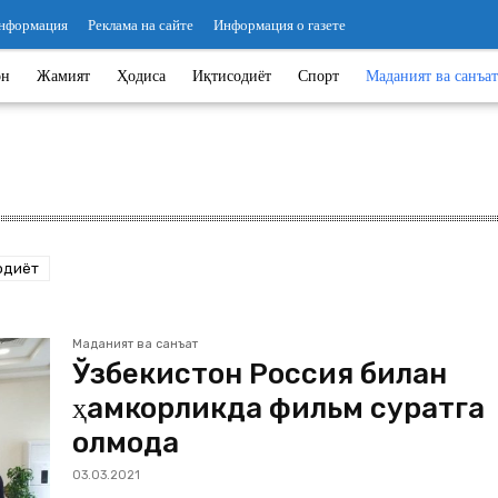
информация
Реклама на сайте
Информация о газете
он
Жамият
Ҳодиса
Иқтисодиёт
Спорт
Маданият ва санъат
одиёт
Маданият ва санъат
Ўзбекистон Россия билан
ҳамкорликда фильм суратга
олмоқда
03.03.2021