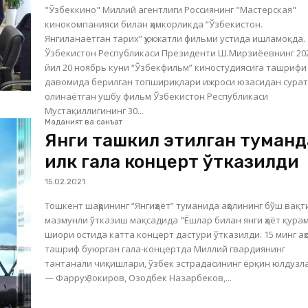
"Ўзбеккино" Миллий агентлиги Россиянинг "Мастерская"
кинокомпанияси билан ҳамкорликда “Ўзбекистон.
Янгиланаётган тарих” ҳужжатли фильми устида ишламоқда.
Ўзбекистон Республикаси Президенти Ш.Мирзиёевнинг 20
йил 20 ноябрь куни “Ўзбекфильм” киностудиясига ташрифи
давомида берилган топшириқлари ижроси юзасидан сурат
олинаётган ушбу фильм Ўзбекистон Республикаси
Мустақиллигининг 30...
Маданият ва санъат
Янги ташкил этилган туманд
илк гала концерт ўтказилди
15.02.2021
Тошкент шаҳрининг “Янгиҳаёт” туманида аҳолининг бўш вақт
мазмунли ўтказиш мақсадида "Ёшлар билан янги ҳаёт қура
шиори остида катта концерт дастури ўтказилди. 15 минг аҳоли
ташриф буюрган гала-концертда Миллий гвардиянинг
тантанали чиқишлари, ўзбек эстрадасининг ёрқин юлдузл
— Фарруҳ Зокиров, Озодбек Назарбеков,...