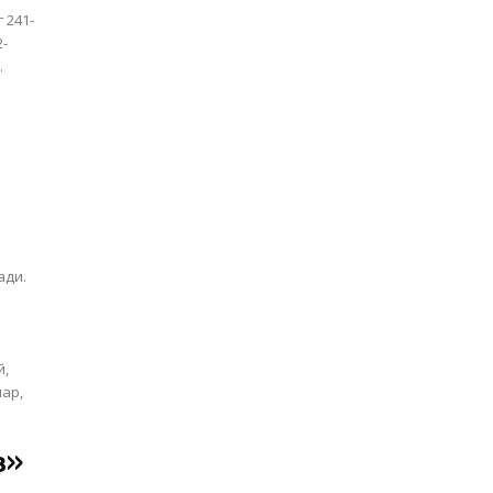
 241-
2-
.
ади.
й,
лар,
з»