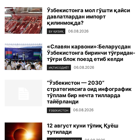
Ўзбекистонга мол гўшти қайси
давлатлардан импорт
қилинмоқда?
06.08.2026
БУ ҚИЗИҚ
«Славян карвони»:Беларусдан
Ўзбекистонга биринчи тўғридан-
тўғри блок поезд етиб келди
06.08.2026
ИҚТИСОДИЁТ
“Ўзбекистон — 2030”
стратегиясига оид инфографик
тўплам бир нечта тилларда
тайёрланди
06.08.2026
ЎЗБЕКИСТОН
12 август куни тўлиқ Қуёш
тутилади