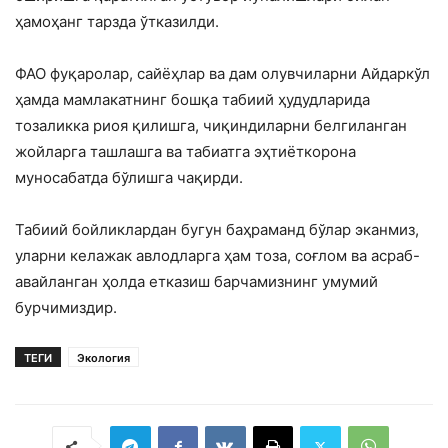
ҳамоҳанг тарзда ўтказилди.
ФАО фуқаролар, сайёҳлар ва дам олувчиларни Айдаркўл
ҳамда мамлакатнинг бошқа табиий ҳудудларида
тозаликка риоя қилишга, чиқиндиларни белгиланган
жойларга ташлашга ва табиатга эҳтиёткорона
муносабатда бўлишга чақирди.
Табиий бойликлардан бугун баҳраманд бўлар эканмиз,
уларни келажак авлодларга ҳам тоза, соғлом ва асраб-
авайланган ҳолда етказиш барчамизнинг умумий
бурчимиздир.
ТЕГИ
Экология