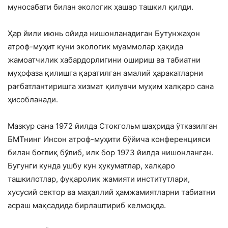
муносабати билан экологик ҳашар ташкил қилди.
Ҳар йили июнь ойида нишонланадиган Бутунжаҳон
атроф-муҳит куни экологик муаммолар ҳақида
жамоатчилик хабардорлигини ошириш ва табиатни
муҳофаза қилишга қаратилган амалий ҳаракатларни
рағбатлантиришга хизмат қилувчи муҳим халқаро сана
ҳисобланади.
Мазкур сана 1972 йилда Стокгольм шаҳрида ўтказилган
БМТнинг Инсон атроф-муҳити бўйича конференцияси
билан боғлиқ бўлиб, илк бор 1973 йилда нишонланган.
Бугунги кунда ушбу кун ҳукуматлар, халқаро
ташкилотлар, фуқаролик жамияти институтлари,
хусусий сектор ва маҳаллий ҳамжамиятларни табиатни
асраш мақсадида бирлаштириб келмоқда.