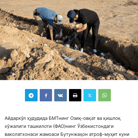
Айдаркўл ҳудудида БМТнинг Озиқ-овқат ва қишлоқ
хўжалиги ташкилоти (ФАО)нинг Ўзбекистондаги
ваколатхонаси жамоаси Бутунжаҳон атроф-муҳит куни