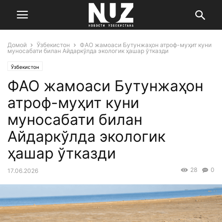
Домой
Ўзбекистон
ФАО жамоаси Бутунжаҳон атроф-муҳит куни
муносабати билан Айдаркўлда экологик ҳашар ўтказди
Ўзбекистон
ФАО жамоаси Бутунжаҳон
атроф-муҳит куни
муносабати билан
Айдаркўлда экологик
ҳашар ўтказди
28
0
17.06.2026