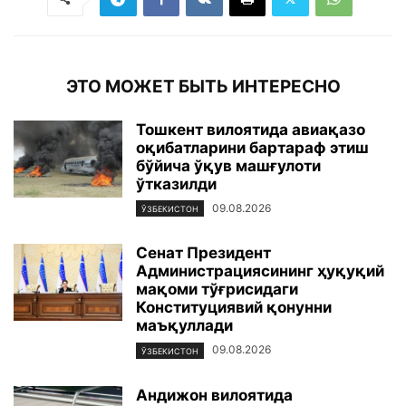
ЭТО МОЖЕТ БЫТЬ ИНТЕРЕСНО
Тошкент вилоятида авиақазо
оқибатларини бартараф этиш
бўйича ўқув машғулоти
ўтказилди
09.08.2026
ЎЗБЕКИСТОН
Сенат Президент
Администрациясининг ҳуқуқий
мақоми тўғрисидаги
Конституциявий қонунни
маъқуллади
09.08.2026
ЎЗБЕКИСТОН
Андижон вилоятида