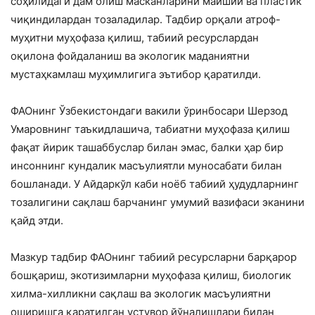
соҳилидаги дам олиш масканларини маиший ва пластик
чиқиндилардан тозаладилар. Тадбир орқали атроф-
муҳитни муҳофаза қилиш, табиий ресурслардан
оқилона фойдаланиш ва экологик маданиятни
мустаҳкамлаш муҳимлигига эътибор қаратилди.
ФАОнинг Ўзбекистондаги вакили ўринбосари Шерзод
Умаровнинг таъкидлашича, табиатни муҳофаза қилиш
фақат йирик ташаббуслар билан эмас, балки ҳар бир
инсоннинг кундалик масъулиятли муносабати билан
бошланади. У Айдаркўл каби ноёб табиий ҳудудларнинг
тозалигини сақлаш барчанинг умумий вазифаси эканини
қайд этди.
Мазкур тадбир ФАОнинг табиий ресурсларни барқарор
бошқариш, экотизимларни муҳофаза қилиш, биологик
хилма-хилликни сақлаш ва экологик масъулиятни
оширишга қаратилган устувор йўналишлари билан