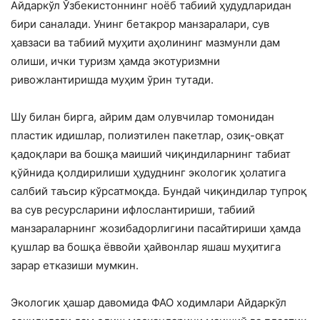
Айдаркўл Ўзбекистоннинг ноёб табиий ҳудудларидан
бири саналади. Унинг бетакрор манзаралари, сув
ҳавзаси ва табиий муҳити аҳолининг мазмунли дам
олиши, ички туризм ҳамда экотуризмни
ривожлантиришда муҳим ўрин тутади.
Шу билан бирга, айрим дам олувчилар томонидан
пластик идишлар, полиэтилен пакетлар, озиқ-овқат
қадоқлари ва бошқа маиший чиқиндиларнинг табиат
қўйнида қолдирилиши ҳудуднинг экологик ҳолатига
салбий таъсир кўрсатмоқда. Бундай чиқиндилар тупроқ
ва сув ресурсларини ифлослантириши, табиий
манзараларнинг жозибадорлигини пасайтириши ҳамда
қушлар ва бошқа ёввойи ҳайвонлар яшаш муҳитига
зарар етказиши мумкин.
Экологик ҳашар давомида ФАО ходимлари Айдаркўл