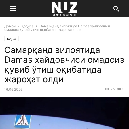
Домой
Ҳодиса
Самарқанд вилоятида Damas ҳайдовчиси
омадсиз қувиб ўтиш оқибатида жароҳат олди
Ҳодиса
Самарқанд вилоятида
Damas ҳайдовчиси омадсиз
қувиб ўтиш оқибатида
жароҳат олди
26
0
16.06.2026