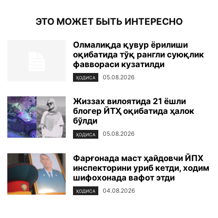
ЭТО МОЖЕТ БЫТЬ ИНТЕРЕСНО
Олмалиқда қувур ёрилиши
оқибатида тўқ рангли суюқлик
фаввораси кузатилди
05.08.2026
ҲОДИСА
Жиззах вилоятида 21 ёшли
блогер ЙТҲ оқибатида ҳалок
бўлди
05.08.2026
ҲОДИСА
Фарғонада маст ҳайдовчи ЙПХ
инспекторини уриб кетди, ходим
шифохонада вафот этди
04.08.2026
ҲОДИСА