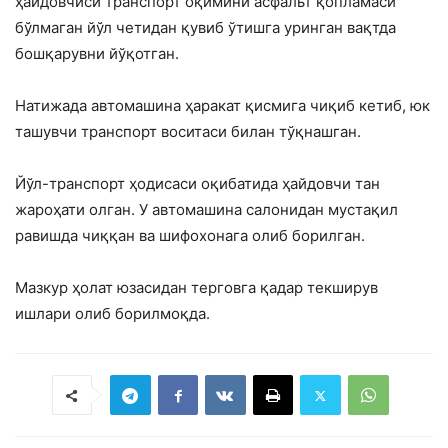
ҳайдовчиси транспорт оқимини асфальт қопламаси
бўлмаган йўл четидан қувиб ўтишга уринган вақтда
бошқарувни йўқотган.
Натижада автомашина ҳаракат қисмига чиқиб кетиб, юк
ташувчи транспорт воситаси билан тўқнашган.
Йўл-транспорт ҳодисаси оқибатида ҳайдовчи тан
жароҳати олган. У автомашина салонидан мустақил
равишда чиққан ва шифохонага олиб борилган.
Мазкур ҳолат юзасидан терговга қадар текширув
ишлари олиб борилмоқда.