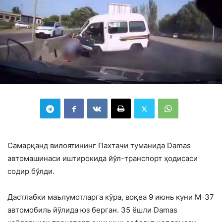
Самарқанд вилоятининг Пахтачи туманида Damas
автомашинаси иштирокида йўл-транспорт ҳодисаси
содир бўлди.
Дастлабки маълумотларга кўра, воқеа 9 июнь куни М-37
автомобиль йўлида юз берган. 35 ёшли Damas