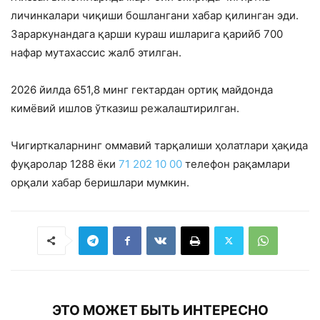
личинкалари чиқиши бошлангани хабар қилинган эди.
Зараркунандага қарши кураш ишларига қарийб 700
нафар мутахассис жалб этилган.
2026 йилда 651,8 минг гектардан ортиқ майдонда
кимёвий ишлов ўтказиш режалаштирилган.
Чигирткаларнинг оммавий тарқалиши ҳолатлари ҳақида
фуқаролар 1288 ёки
71 202 10 00
телефон рақамлари
орқали хабар беришлари мумкин.
ЭТО МОЖЕТ БЫТЬ ИНТЕРЕСНО