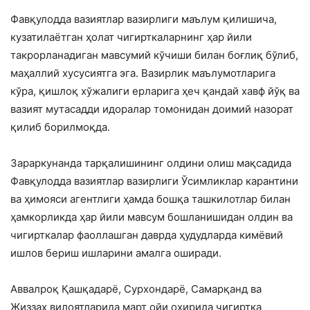
Фавқулодда вазиятлар вазирлиги маълум қилишича,
кузатилаётган ҳолат чигирткаларнинг ҳар йили
такрорланадиган мавсумий кўчиши билан боғлиқ бўлиб,
маҳаллий хусусиятга эга. Вазирлик маълумотларига
кўра, қишлоқ хўжалиги ерларига ҳеч қандай хавф йўқ ва
вазият мутасадди идоралар томонидан доимий назорат
қилиб борилмоқда.
Зараркунанда тарқалишининг олдини олиш мақсадида
Фавқулодда вазиятлар вазирлиги Ўсимликлар карантини
ва ҳимояси агентлиги ҳамда бошқа ташкилотлар билан
ҳамкорликда ҳар йили мавсум бошланишидан олдин ва
чигирткалар фаоллашган даврда ҳудудларда кимёвий
ишлов бериш ишларини амалга оширади.
Аввалроқ Қашқадарё, Сурхондарё, Самарқанд ва
Жиззах вилоятларида март ойи охирида чигиртка