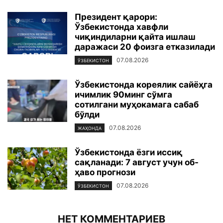
Президент қарори:
Ўзбекистонда хавфли
чиқиндиларни қайта ишлаш
даражаси 20 фоизга етказилади
07.08.2026
ЎЗБЕКИСТОН
Ўзбекистонда кореялик сайёҳга
ичимлик 90минг сўмга
сотилгани муҳокамага сабаб
бўлди
07.08.2026
ЖАҲОНДА
Ўзбекистонда ёзги иссиқ
сақланади: 7 август учун об-
ҳаво прогнози
07.08.2026
ЎЗБЕКИСТОН
НЕТ КОММЕНТАРИЕВ