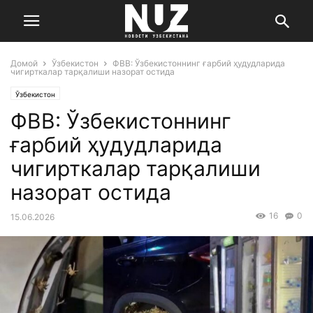
Домой
Ўзбекистон
ФВВ: Ўзбекистоннинг ғарбий ҳудудларида
чигирткалар тарқалиши назорат остида
Ўзбекистон
ФВВ: Ўзбекистоннинг
ғарбий ҳудудларида
чигирткалар тарқалиши
назорат остида
16
0
15.06.2026