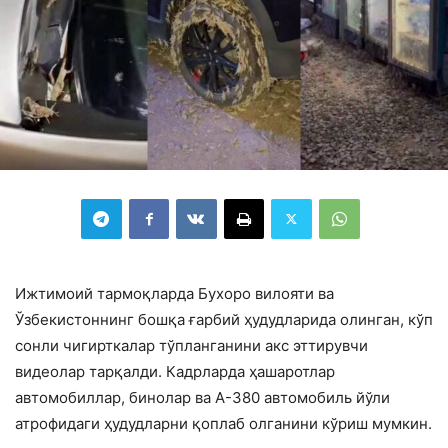
Ижтимоий тармоқларда Бухоро вилояти ва
Ўзбекистоннинг бошқа ғарбий ҳудудларида олинган, кўп
сонли чигирткалар тўпланганини акс эттирувчи
видеолар тарқалди. Кадрларда ҳашаротлар
автомобиллар, бинолар ва А-380 автомобиль йўли
атрофидаги ҳудудларни қоплаб олганини кўриш мумкин.