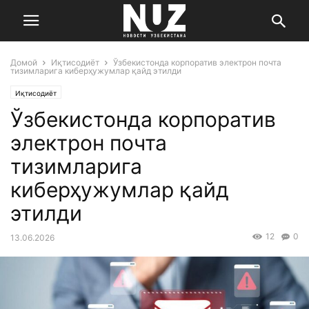
Домой
Иқтисодиёт
Ўзбекистонда корпоратив электрон почта
тизимларига киберҳужумлар қайд этилди
Иқтисодиёт
Ўзбекистонда корпоратив
электрон почта
тизимларига
киберҳужумлар қайд
этилди
12
0
13.06.2026