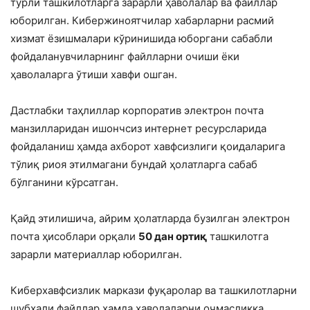
турли ташкилотларга зарарли ҳаволалар ва файллар
юборилган. Кибержиноятчилар хабарларни расмий
хизмат ёзишмалари кўринишида юборгани сабабли
фойдаланувчиларнинг файлларни очиши ёки
ҳаволаларга ўтиши хавфи ошган.
Дастлабки таҳлиллар корпоратив электрон почта
манзилларидан ишончсиз интернет ресурсларида
фойдаланиш ҳамда ахборот хавфсизлиги қоидаларига
тўлиқ риоя этилмагани бундай ҳолатларга сабаб
бўлганини кўрсатган.
Қайд этилишича, айрим ҳолатларда бузилган электрон
почта ҳисоблари орқали
50 дан ортиқ
ташкилотга
зарарли материаллар юборилган.
Киберхавфсизлик маркази фуқаролар ва ташкилотларни
шубҳали файллар ҳамда ҳаволаларни очмасликка,