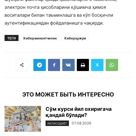
электрон почта ҳисобларини қўшимча ҳимоя
воситалари билан таъминлашга ва кўп босқичли
аутентификациядан фойдаланишга чақирди.
ТЕГИ
Кибержиноятчилик
Киберҳужум
ЭТО МОЖЕТ БЫТЬ ИНТЕРЕСНО
Сўм курси йил охиригача
қандай бўлади?
07.08.2026
ИҚТИСОДИЁТ