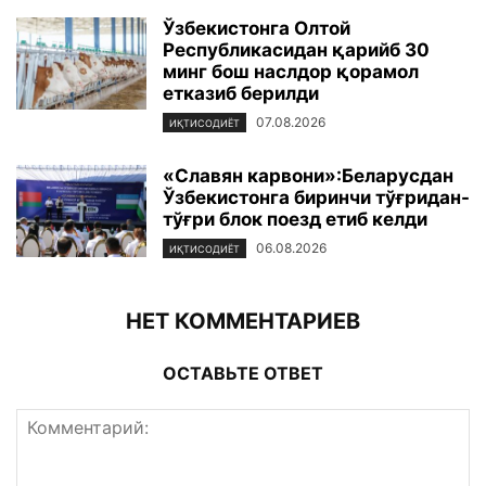
Ўзбекистонга Олтой
Республикасидан қарийб 30
минг бош наслдор қорамол
етказиб берилди
07.08.2026
ИҚТИСОДИЁТ
«Славян карвони»:Беларусдан
Ўзбекистонга биринчи тўғридан-
тўғри блок поезд етиб келди
06.08.2026
ИҚТИСОДИЁТ
НЕТ КОММЕНТАРИЕВ
ОСТАВЬТЕ ОТВЕТ