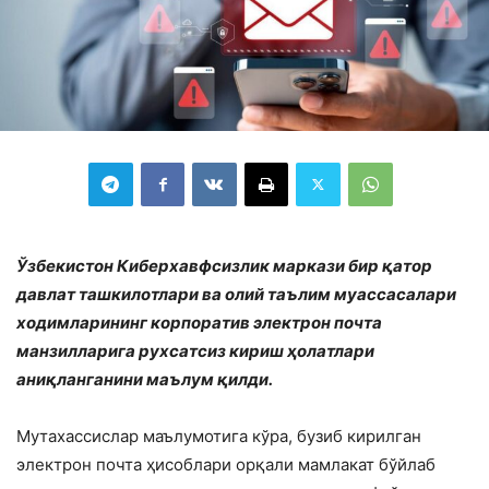
Ўзбекистон Киберхавфсизлик маркази бир қатор
давлат ташкилотлари ва олий таълим муассасалари
ходимларининг корпоратив электрон почта
манзилларига рухсатсиз кириш ҳолатлари
аниқланганини маълум қилди.
Мутахассислар маълумотига кўра, бузиб кирилган
электрон почта ҳисоблари орқали мамлакат бўйлаб