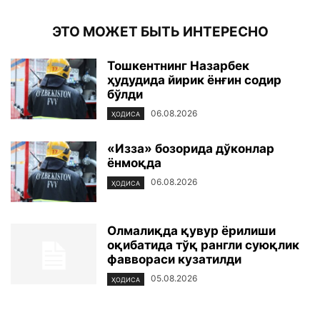
ЭТО МОЖЕТ БЫТЬ ИНТЕРЕСНО
Тошкентнинг Назарбек
ҳудудида йирик ёнғин содир
бўлди
06.08.2026
ҲОДИСА
«Изза» бозорида дўконлар
ёнмоқда
06.08.2026
ҲОДИСА
Олмалиқда қувур ёрилиши
оқибатида тўқ рангли суюқлик
фаввораси кузатилди
05.08.2026
ҲОДИСА