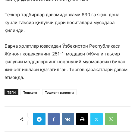
Тезкор тадбирлар давомида жами 630 га яқин дона
кучли таъсир қилувчи дори воситалари мусодара
қилинди.
Барча ҳолатлар юзасидан Ўзбекистон Республикаси
Жиноят кодексининг 251-1-моддаси («Кучли таъсир
қилувчи моддаларнинг ноқонуний муомаласи») билан
жиноят ишлари қўзғатилган. Тергов ҳаракатлари давом
этмоқда.
ТЕГИ
Тошкент
Тошкент вилояти