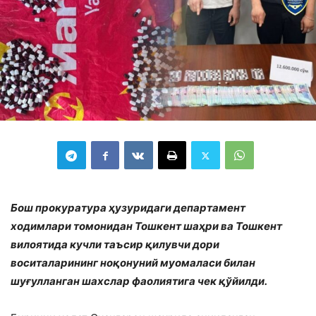
Бош прокуратура ҳузуридаги департамент
ходимлари томонидан Тошкент шаҳри ва Тошкент
вилоятида кучли таъсир қилувчи дори
воситаларининг ноқонуний муомаласи билан
шуғулланган шахслар фаолиятига чек қўйилди.