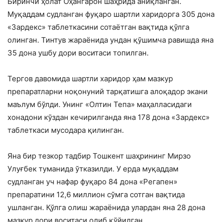
Биринчи ҳолат Оҳангарон шаҳрида аниқланган.
Муқаддам судланган фуқаро шартли харидорга 305 дона
«Зардекс» таблеткасини сотаётган вақтида қўлга
олинган. Тинтув жараёнида ундан қўшимча равишда яна
35 дона ушбу дори воситаси топилган.
Тергов давомида шартли харидор ҳам мазкур
препаратларни ноқонуний тарқатишга алоқадор экани
маълум бўлди. Унинг «Олтин Тепа» маҳалласидаги
хонадони кўздан кечирилганда яна 178 дона «Зардекс»
таблеткаси мусодара қилинган.
Яна бир тезкор тадбир Тошкент шаҳрининг Мирзо
Улуғбек туманида ўтказилди. У ерда муқаддам
судланган уч нафар фуқаро 84 дона «Регапен»
препаратини 12,6 миллион сўмга сотган вақтида
ушланган. Қўлга олиш жараёнида улардан яна 28 дона
мазкур дори воситаси олиб қўйилган.