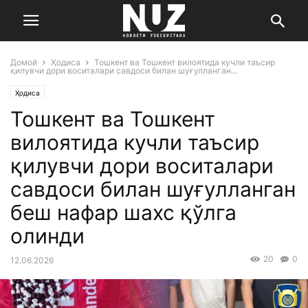
Домой
Ҳодиса
Тошкент ва Тошкент вилоятида кучли таъсир
қилувчи дори воситалари савдоси билан шуғулланган...
Ҳодиса
Тошкент ва Тошкент
вилоятида кучли таъсир
қилувчи дори воситалари
савдоси билан шуғулланган
беш нафар шахс қўлга
олинди
20
0
12.06.2026