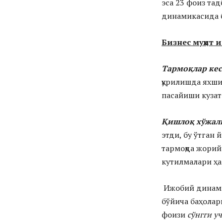
эса 23 фоиз та
динамикасида б
Бизнес муҳит
Тармоқлар ке
қурилишда яхш
пасайиши кузат
Қишлоқ хўжал
этди, бу ўтган 
тармоқда жорий
кутилмалари ҳа
Ижобий динами
бўйича баҳолар
фоизи
сўнгги у