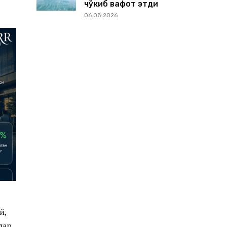
чўкиб вафот этди
06.08.2026
й,
лар