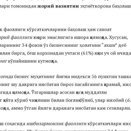
алари томонидан
жорий вазиятни
эҳтиёткорона баҳолаш
 фаоллиги кўрсаткичларини баҳолаш ҳам саноат
орий фаоллиги
юқори эмаслигига ишора қилмоқда. Хусусан,
ларининг 34 фоизи ўз бизнесининг ҳолатини “
яхши
” деб
илан бирга, беш корхонадан учтаси (61%) яқин уч ой ичида
инг
кўпайишини кутмоқда.
моғида
бизнес муҳитнинг йиғма индекси 56 пунктни ташк
лнинг шу даврига нисбатан бироз пасайганига қарамай, иж
ғида қолмоқда. Ўзгаришлар асосан қисқа муддатли
қайта кўриб чиқилиши билан боғлиқ бўлиб, улар ижобий (
6
лмоқда, аммо ўтган йилги даражага нисбатан кам сезиларли
иш соҳасида
ишбилармонлик фаоллиги
кўрсаткичлари иж