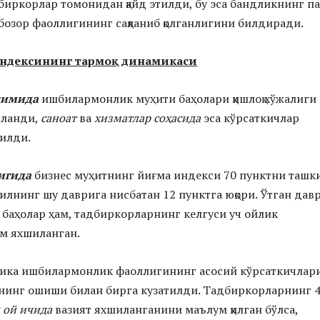
дбиркорлар томонидан қайд этилди, бу эса бандликнинг па
озор фаоллигининг сақланиб қолганлигини билдиради.
 индексининг тармоқ динамикаси
симида
ишбилармонлик муҳити баҳолари қишлоқ хўжалиги 
иланди,
саноат
ва
хизматлар соҳасида
эса кўрсаткичлар
илди.
игида
бизнес муҳитнинг йиғма индекси 70 пунктни ташк
йилнинг шу даврига нисбатан 12 пунктга юқори. Ўтган дав
 баҳолар ҳам, тадбиркорларнинг келгуси уч ойлик
м яхшиланган.
ка ишбилармонлик фаоллигининг асосий кўрсаткичлар
нинг ошиши билан бирга кузатилди. Тадбиркорларнинг 
ч ой ичида
вазият яхшиланганини маълум қилган бўлса,