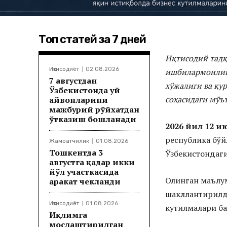
Топ статей за 7 дней
Иқтисодий тадқ
Иқтисодиёт
02.08.2026
ишбилармонлик
7 августдан
хўжалиги ва қу
Ўзбекистонда уй
соҳасидаги мўъ
ҳайвонларини
мажбурий рўйхатдан
ўтказиш бошланади
2026 йил 12 и
республика бўй
Жамоатчилик
01.08.2026
Тошкентда 3
Ўзбекистондаги
августга қадар икки
йўл участкасида
Олинган маълу
ҳаракат чекланди
шакллантирилди
Иқтисодиёт
01.08.2026
кутилмалари б
Иқлимга
мослаштирилган