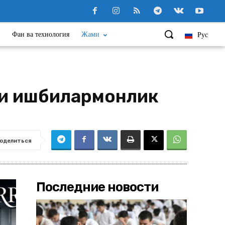
Фан ва технология
Жами
Рус
ари ишбилармонлик
оделиться
Последние новости