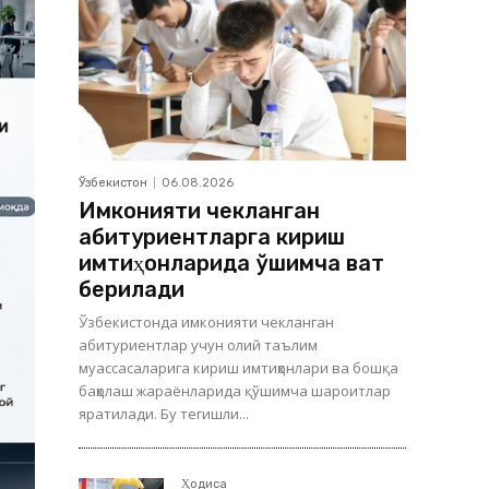
Ўзбекистон
06.08.2026
Имконияти чекланган
абитуриентларга кириш
имтиҳонларида қўшимча вақт
берилади
Ўзбекистонда имконияти чекланган
абитуриентлар учун олий таълим
муассасаларига кириш имтиҳонлари ва бошқа
баҳолаш жараёнларида қўшимча шароитлар
яратилади. Бу тегишли...
Ҳодиса