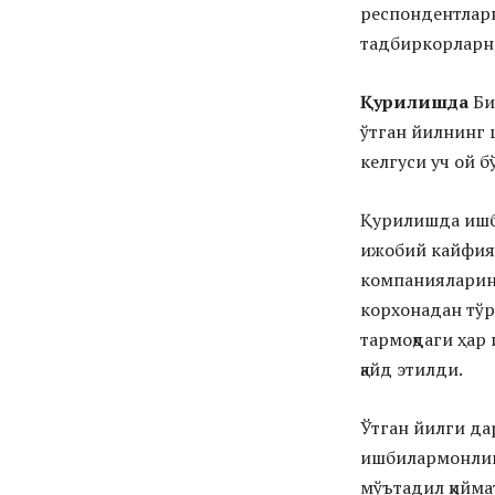
респондентлар
тадбиркорларн
Қурилишда
Би
ўтган йилнинг 
келгуси уч ой 
Қурилишда ишб
ижобий кайфият
компанияларини
корхонадан тўр
тармоқдаги ҳар
қайд этилди.
Ўтган йилги да
ишбилармонлик 
мўътадил қийма