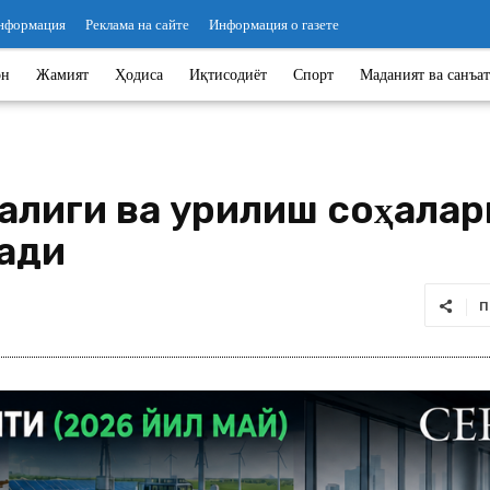
информация
Реклама на сайте
Информация о газете
он
Жамият
Ҳодиса
Иқтисодиёт
Спорт
Маданият ва санъат
жалиги ва қурилиш соҳал
лади
П