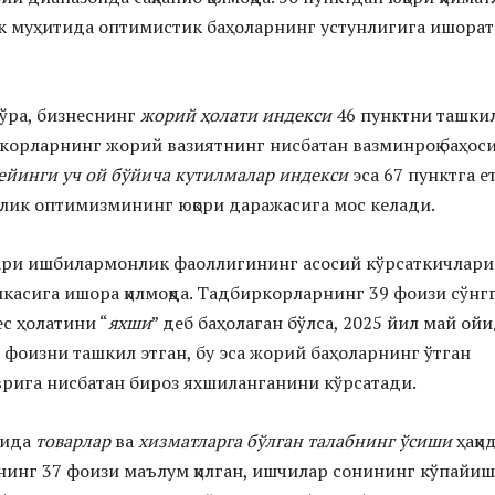
 муҳитида оптимистик баҳоларнинг устунлигига ишорат
ўра, бизнеснинг
жорий ҳолати индекси
46 пунктни ташки
ркорларнинг жорий вазиятнинг нисбатан вазминроқ баҳос
ейинги уч ой бўйича кутилмалар индекси
эса 67 пунктга е
лик оптимизмининг юқори даражасига мос келади.
ари ишбилармонлик фаоллигининг асосий кўрсаткичлари
асига ишора қилмоқда. Тадбиркорларнинг 39 фоизи сўнг
ес ҳолатини “
яхши
” деб баҳолаган бўлса, 2025 йил май ой
7 фоизни ташкил этган, бу эса жорий баҳоларнинг ўтган
рига нисбатан бироз яхшиланганини кўрсатади.
чида
товарлар
ва
хизматларга бўлган талабнинг ўсиши
ҳақи
инг 37 фоизи маълум қилган, ишчилар сонининг кўпайи