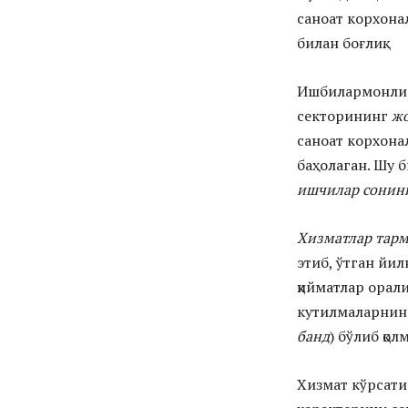
саноат корхон
билан боғлиқ.
Ишбилармонлик
секторининг
ж
саноат корхона
баҳолаган. Шу б
ишчилар сонин
Хизматлар тар
этиб, ўтган йи
қийматлар орали
кутилмаларнинг 
банд
) бўлиб қо
Хизмат кўрсат