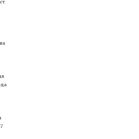
ст
ва
ил
рда
и
47