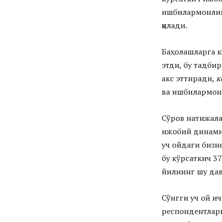
ишбилармонлик
қилади.
Баҳолашларга к
этди, бу тадби
акс эттиради,
к
ва ишбилармон
Сўров натижал
ижобий динамик
уч ойдаги бизн
бу кўрсаткич 3
йилнинг шу дав
Сўнгги уч ой и
респондентларн