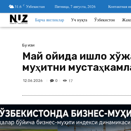
31.6
C
Узбекистан
Пятница, 7 августа, 2026
Контактная 
Барча янгликлар
Уч нуқта
Ўзбекистон
Жах
Бу қизиқ
Май ойида қишлоқ хў
муҳитни мустаҳкам
17
0
12.06.2026