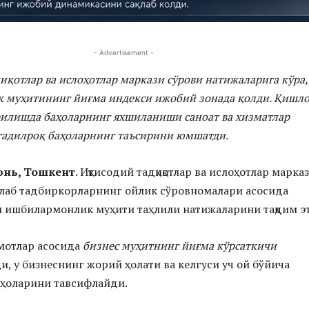
- Advertisement -
иқотлар ва ислоҳотлар маркази сўрови натижаларига кўра,
 муҳитининг йиғма индекси ижобий зонада қолди. Қишл
рилишда баҳоларнинг яхшиланиши саноат ва хизматлар
тадилроқ баҳоларнинг таъсирини юмшатди.
юнь, Тошкент
. Иқтисодий тадқиқотлар ва ислоҳотлар марка
лаб тадбиркорларнинг ойлик сўровномалари асосида
 ишбилармонлик муҳити таҳлили натижаларини тақдим э
мотлар асосида
бизнес муҳитнинг йиғма кўрсаткичи
, у бизнеснинг жорий ҳолати ва келгуси уч ой бўйича
аҳоларини тавсифлайди.