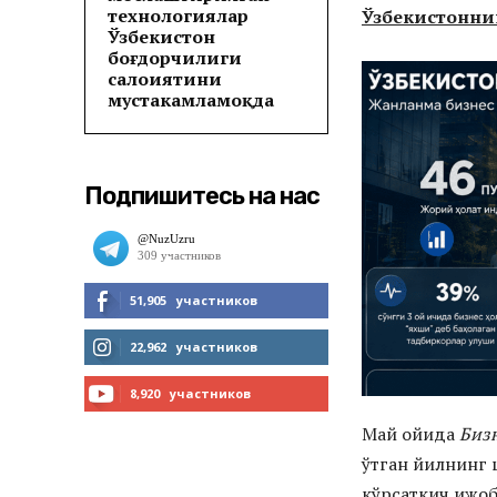
технологиялар
Ўзбекистонни
Ўзбекистон
боғдорчилиги
салоҳиятини
мустаҳкамламоқда
Подпишитесь на нас
51,905
участников
МНЕ НРАВИТСЯ
22,962
участников
ЧИТАТЬ
8,920
участников
Май ойида
Биз
ПОДПИСАТЬСЯ
ўтган йилнинг 
кўрсаткич ижоби