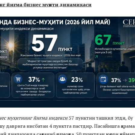
нг йиғма бизнес муҳити динамикаси
нес муҳитнинг йиғма индекси
57 пунктни ташкил этди, бу
шу даврига нисбатан 4 пунктга пастдир. Пасайишга қарама
й диапазонда сақланиб қолмоқда. 50 пунктдан юқори қиймат