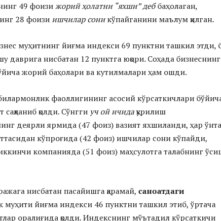
нинг 49 фоизи
жорий ҳолатни “яхши” деб
баҳолаган,
инг 28 фоизи
ишчилар сони
кўпайганини маълум қилган.
знес муҳитнинг йиғма индекси 69 пунктни ташкил этди, 
шу даврига нисбатан 12 пунктга юқори. Соҳада бизнеснинг
бўйича жорий баҳолари ва кутилмалари ҳам ошди.
илармонлик фаоллигининг асосий кўрсаткичлари бўйич
 сақланиб қолди. Сўнгги
уч ой ичида
қурилиш
нг деярли ярмида (47 фоиз) вазият яхшиланди, ҳар ўнт
ттасидан кўпроғида (42 фоиз) ишчилар сони кўпайди,
 иккинчи компанияда (51 фоиз) маҳсулотга талабнинг ўс
ражага нисбатан пасайишга қарамай,
саноатдаги
муҳити йиғма индекси 46 пунктни ташкил этиб, ўртача
тлар оралиғида қолди. Индекснинг мўътадил кўрсаткичи