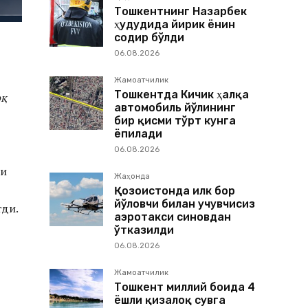
Тошкентнинг Назарбек
ҳудудида йирик ёнғин
содир бўлди
06.08.2026
Жамоатчилик
Тошкентда Кичик ҳалқа
оқ
автомобиль йўлининг
бир қисми тўрт кунга
ёпилади
06.08.2026
зи
Жаҳонда
Қозоғистонда илк бор
йўловчи билан учувчисиз
тди.
аэротакси синовдан
ўтказилди
06.08.2026
Жамоатчилик
Тошкент миллий боғида 4
ёшли қизалоқ сувга