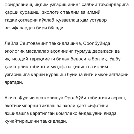
фойдаланиш, иқлим ўзгаришининг салбий таъсирларига
қарши курашиш, экологик таълим ва илмий
тадқиқотларни қўллаб-қувватлаш ҳам устувор
вазифалардан бири бўлади.
Лейла Сеитованинг таъкидлашича, Оролбўйида
экологик масалалар аҳолининг турмуш даражаси ва
иқтисодий тараққиёти билан бевосита боғлиқ. Ушбу
ҳамкорлик табиатни муҳофаза қилиш ва иқлим
ўзгаришига қарши курашиш бўйича янги имкониятларни
яратади.
Акико Фудзии эса келишув Оролбўйи табиатини асраш,
экотизимларни тиклаш ва аҳоли ҳаёт сифатини
яхшилашга қаратилган комплекс ёндашувни янада
кучайтиришини таъкидлади.