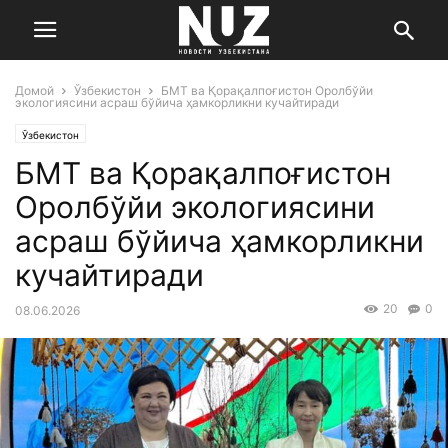
Домой
Ўзбекистон
БМТ ва Қорақалпоғистон Оролбўйи
экологиясини асраш бўйича ҳамкорликни кучайтиради
Ўзбекистон
БМТ ва Қорақалпоғистон
Оролбўйи экологиясини
асраш бўйича ҳамкорликни
кучайтиради
20
0
08.06.2026