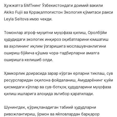
Ҳужжатга БМТнинг Ўзбекистондаги доимий вакили
Akiko Fujii ва Қорақалпоғистон Экология қўмитаси раиси
Leyla Seitova имзо чекди.
Томонлар атроф-муҳитни муҳофаза қилиш, Оролбўйи
ҳудудидаги экологик инқироз оқибатларини юмшатиш
ва аҳолининг иқлим ўзгаришига мослашувчанлигини
ошириш бўйича қўшма чора-тадбирларни амалга
оширишга келишиб олди.
Ҳамкорлик доирасида зарар кўрган ерларни тиклаш, сув
ресурсларидан оқилона фойдаланиш, Амударёнинг қуйи
қисмидаги кўллар ва сув-ботқоқ ҳудудларини муҳофаза
қилиш ишларига алоҳида эътибор қаратилади.
Шунингдек, қўриқланадиган табиий ҳудудларни
ривожлантириш, ўрмон ва яйловлардан барқарор