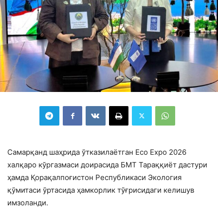
Самарқанд шаҳрида ўтказилаётган Eco Expo 2026
халқаро кўргазмаси доирасида БМТ Тараққиёт дастури
ҳамда Қорақалпоғистон Республикаси Экология
қўмитаси ўртасида ҳамкорлик тўғрисидаги келишув
имзоланди.