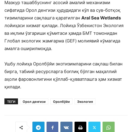
Мазкур ташаббуснинг асосий амалий механизми
сифатида Орол денгизи ҳудудидаги кўл ва сув-ботқоқ
тизимларини сақлашга қаратилган
Aral Sea Wetlands
лойиҳаси хизмат қилади. Лойиҳа Ўзбекистон Экология
ва иқлим ўзгариши қўмитаси ҳамда БМТ томонидан
Глобал экологик жамғарма (GEF) молиявий кўмагида
амалга оширилмоқда.
Ушбу лойиҳа Оролбўйи экотизимларини сақлаш билан
бирга, табиий ресурсларга боғлиқ бўлган маҳаллий
аҳоли фаровонлигини қўллаб-қувватлашга ҳам хизмат
қилади.
ТЕГИ
Орол денгизи
Оролбўйи
Экология