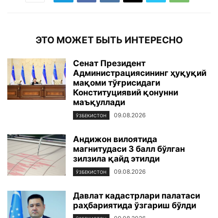
ЭТО МОЖЕТ БЫТЬ ИНТЕРЕСНО
Сенат Президент
Администрациясининг ҳуқуқий
мақоми тўғрисидаги
Конституциявий қонунни
маъқуллади
09.08.2026
ЎЗБЕКИСТОН
Андижон вилоятида
магнитудаси 3 балл бўлган
зилзила қайд этилди
09.08.2026
ЎЗБЕКИСТОН
Давлат кадастрлари палатаси
раҳбариятида ўзгариш бўлди