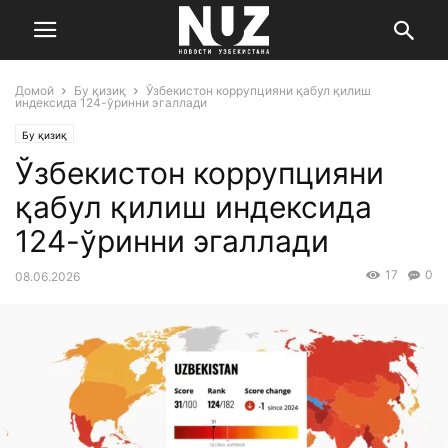
Домой
Бу қизиқ
Ўзбекистон коррупцияни қабул қилиш
индексида 124-ўринни эгаллади
Бу қизиқ
Ўзбекистон коррупцияни
қабул қилиш индексида
124-ўринни эгаллади
17
0
08.06.2026