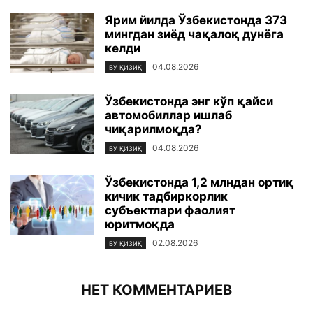
Ярим йилда Ўзбекистонда 373
мингдан зиёд чақалоқ дунёга
келди
04.08.2026
БУ ҚИЗИҚ
Ўзбекистонда энг кўп қайси
автомобиллар ишлаб
чиқарилмоқда?
04.08.2026
БУ ҚИЗИҚ
Ўзбекистонда 1,2 млндан ортиқ
кичик тадбиркорлик
субъектлари фаолият
юритмоқда
02.08.2026
БУ ҚИЗИҚ
НЕТ КОММЕНТАРИЕВ