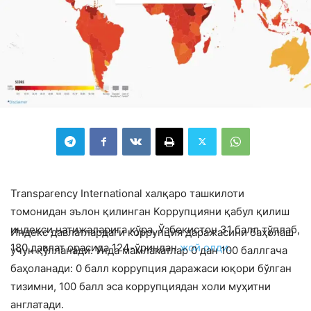
Transparency International халқаро ташкилоти
томонидан эълон қилинган Коррупцияни қабул қилиш
индекси натижаларига кўра, Ўзбекистон 31 балл тўплаб,
Индекс давлатлардаги коррупция даражасини баҳолаш
180 давлат орасида 124-ўриндан
жой олди.
учун қўлланади. Унда мамлакатлар 0 дан 100 баллгача
баҳоланади: 0 балл коррупция даражаси юқори бўлган
тизимни, 100 балл эса коррупциядан холи муҳитни
англатади.