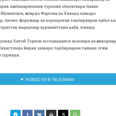
ирик ишбилармонлик туризми объектлари билан
Шунингдек, ҳозирда Фарғона ва Хивада халқаро
, бизнес форумлар ва корпоратив тадбирларни қабул қи
туристик марказлар қурилаётгани қайд этилди.
унида Хитой Туризм ассоциацияси аъзолари ва ҳамкорла
бекистонда йирик халқаро тадбирларни ташкил этиш
 сурилди.
НОВОСТИ В TELEGRAM
я