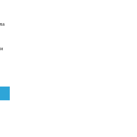
ла
ри