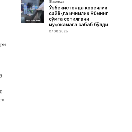
Жаҳонда
Ўзбекистонда кореялик
сайёҳга ичимлик 90минг
сўмга сотилгани
муҳокамага сабаб бўлди
07.08.2026
ори
б
0
ек