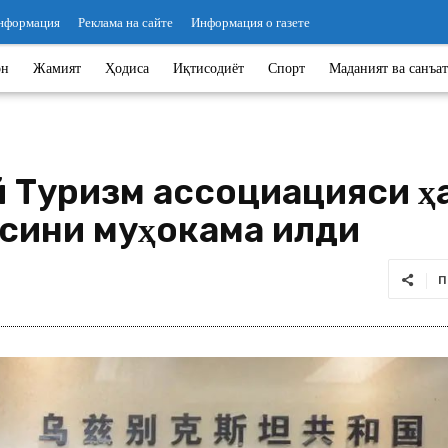
информация
Реклама на сайте
Информация о газете
он
Жамият
Ҳодиса
Иқтисодиёт
Спорт
Маданият ва санъат
й Туризм ассоциацияси 
сини муҳокама қилди
П