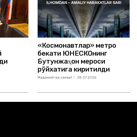
«Космонавтлар» метро
й
бекати ЮНЕСКОнинг
ди
Бутунжаҳон мероси
рўйхатига киритилди
Маданият ва санъат
28.07.2026