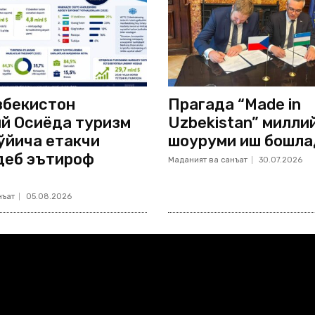
збекистон
Прагада “Made in
й Осиёда туризм
Uzbekistan” милли
ўйича етакчи
шоуруми иш бошла
деб эътироф
Маданият ва санъат
30.07.2026
нъат
05.08.2026