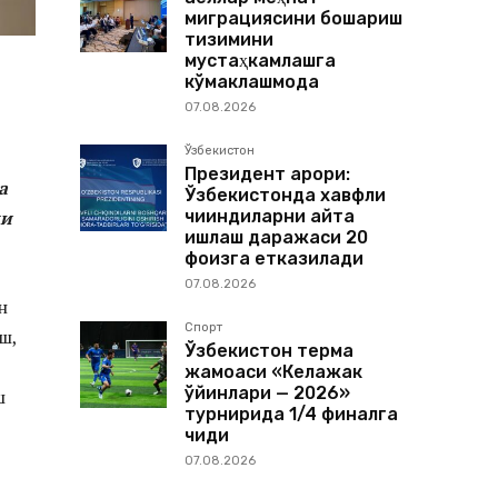
миграциясини бошқариш
тизимини
мустаҳкамлашга
кўмаклашмоқда
07.08.2026
Ўзбекистон
Президент қарори:
а
Ўзбекистонда хавфли
чиқиндиларни қайта
ни
ишлаш даражаси 20
фоизга етказилади
07.08.2026
н
Спорт
ш,
Ўзбекистон терма
жамоаси «Келажак
ўйинлари — 2026»
ш
турнирида 1/4 финалга
чиқди
07.08.2026