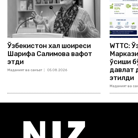
Ўзбекистон халқ шоиреси
WTTC: Ў
Шарифа Салимова вафот
Маркази
этди
ўсиши б
давлат 
Маданият ва санъат
05.08.2026
этилди
Маданият ва са