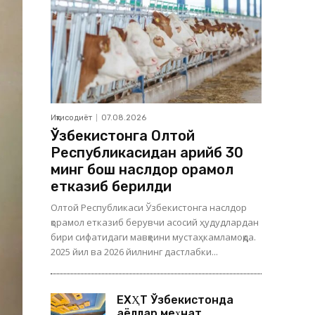
Иқтисодиёт
07.08.2026
Ўзбекистонга Олтой
Республикасидан қарийб 30
минг бош наслдор қорамол
етказиб берилди
Олтой Республикаси Ўзбекистонга наслдор
қорамол етказиб берувчи асосий ҳудудлардан
бири сифатидаги мавқеини мустаҳкамламоқда.
2025 йил ва 2026 йилнинг дастлабки...
ЕХҲТ Ўзбекистонда
аёллар меҳнат