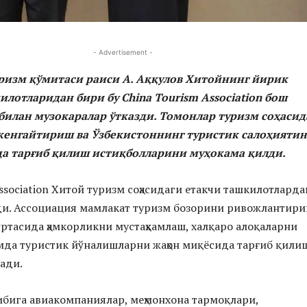
- Advertisement -
ризм қўмитаси раиси А. Аққулов Хитойнинг йирик
илотларидан бири бу China Tourism Association бош
 билан музокаралар ўтказди. Томонлар туризм соҳасид
енгайтириш ва Ўзбекистоннинг туристик салоҳияти
а тарғиб қилиш истиқболларини муҳокама қилди.
ssociation Хитой туризм соҳасидаги етакчи ташкилотларда
ди. Ассоциация мамлакат туризм бозорини ривожлантири
 ўртасида ҳамкорликни мустаҳкамлаш, халқаро алоқаларни
мда туристик йўналишларни жаҳон миқёсида тарғиб қили
ади.
бига авиакомпаниялар, меҳмонхона тармоқлари,