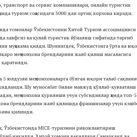
, транспорт ва сервис компаниялари, онлайн туристик
амда туризм соҳасидаги 3000 дан ортиқ корхона киради.
ида томонлар Ўзбекистонни Хитой Туризм ассоциацияси
да хавфсиз ва қулай туристик йўналиш сифатида тарғиб
ни муҳокама қилди. Шунингдек, Ўзбекистонга ўрта ва юқ
лқаро меҳмонхона брендларини жалб қилиш масаласига
р қаратилди.
а 5 юлдузли меҳмонхоналарга бўлган юқори талаб сақлани
кидланди. Шу муносабат билан мавжуд қўллаб-қувватлаш
адан, меҳмонхона қурилиши учун субсидиялар ҳамда топ-5
нхона брендларини жалб қилишда франшизалар учун кэшб
кама қилинди.
и, Ўзбекистонда MICE-туризмни ривожлантириш
ўриб чиқилди. Хитой томони вакиллари Самарқанд ва