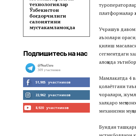
технологиялар
туроператорлар
Ўзбекистон
платформалар ҳ
боғдорчилиги
салоҳиятини
мустаҳкамламоқда
Учрашув давом
аъзолари ораси
қилиш масаласи
Подпишитесь на нас
сегментдаги ха
алоҳида эътибо
Мамлакатда 4 в
51,905
участников
қолаётгани таъ
чоралари, жумл
МНЕ НРАВИТСЯ
22,962
участников
халқаро меҳмо
ЧИТАТЬ
8,920
участников
механизми муҳо
ПОДПИСАТЬСЯ
Бундан ташқар
истиқболлари к