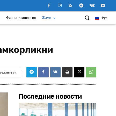
Фан ва технология
Жами
Рус
ҳамкорликни
оделиться
Последние новости