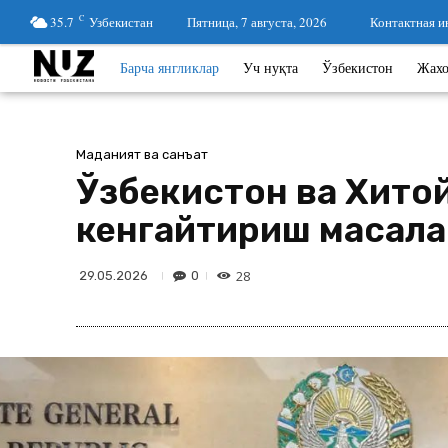
35.7
C
Узбекистан
Пятница, 7 августа, 2026
Контактная 
Барча янгликлар
Уч нуқта
Ўзбекистон
Жах
Маданият ва санъат
Ўзбекистон ва Хито
кенгайтириш масала
28
0
29.05.2026