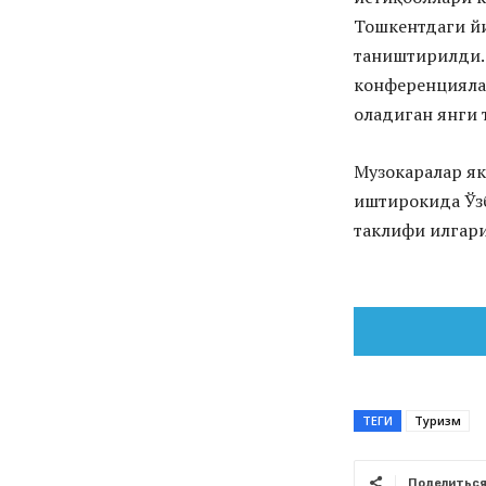
Тошкентдаги й
таништирилди. 
конференциялар
оладиган янги 
Музокаралар як
иштирокида Ўз
таклифи илгари
ТЕГИ
Туризм
Поделитьс