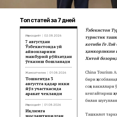
Топ статей за 7 дней
Ўзбекистон Ту
Иқтисодиёт
02.08.2026
туристик ташк
7 августдан
котиби Ге Лэй
Ўзбекистонда уй
ҳамкорликни к
ҳайвонларини
мажбурий рўйхатдан
Хитой бозорид
ўтказиш бошланади
China Tourism A
Жамоатчилик
01.08.2026
Тошкентда 3
бири ҳисоблана
августга қадар икки
соҳа вакиллари
йўл участкасида
кенгайтириш ҳа
ҳаракат чекланди
билан шуғуллан
Иқтисодиёт
01.08.2026
Иқлимга
Ташкилот тарки
мослаштирилган