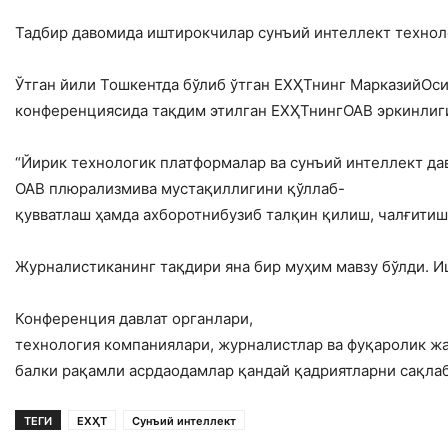
Тадбир давомида иштирокчилар сунъий интеллект технол
Ўтган йили Тошкентда бўлиб ўтган ЕХҲТнинг МарказийОс
конференциясида тақдим этилган ЕХҲТнингОАВ эркинлиги
“Йирик технологик платформалар ва сунъий интеллект да
ОАВ плюрализмива мустақиллигини қўллаб-
қувватлаш ҳамда ахборотнибузиб талқин қилиш, чалғити
Журналистиканинг тақдири яна бир муҳим мавзу бўлди. 
Конференция давлат органлари,
технология компаниялари, журналистлар ва фуқаролик ж
балки рақамли асрдаодамлар қандай қадриятларни сақла
ТЕГИ
ЕХҲТ
Сунъий интеллект