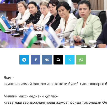
Яқин-
яқингача илмий фантастика сюжети бўлиб туюлганнарса 
Миллий масс-медиани қўллаб-
қувватлаш варивожлантириш жамоат фонди томонидан Оли