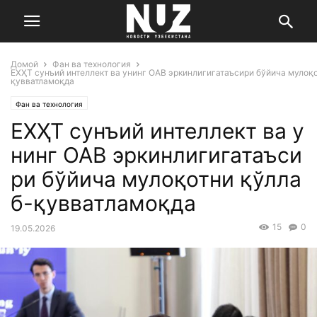
Домой
Фан ва технология
ЕХҲТ сунъий интеллект ва унинг ОАВ эркинлигигатаъсири бўйича мулоқ
қувватламоқда
Фан ва технология
ЕХҲТ сунъий интеллект ва у
нинг ОАВ эркинлигигатаъси
ри бўйича мулоқотни қўлла
б-қувватламоқда
15
0
19.05.2026