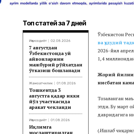
Топ статей за 7 дней
Ўзбекистон Рес
Иқтисодиёт
02.08.2026
ва ҳудудий та
7 августдан
2026-йил апре
Ўзбекистонда уй
1,4 миллиондан
ҳайвонларини
мажбурий рўйхатдан
ўтказиш бошланади
Жорий йилнин
нисбатан кам
Жамоатчилик
01.08.2026
Тошкентда 3
августга қадар икки
Тозаланган ма
йўл участкасида
этди. Бу март 
ҳаракат чекланди
давридагига н
Иқтисодиёт
01.08.2026
Иқлимга
(
Ишлаб чиқарил
мослаштирилган