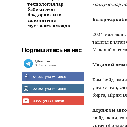
технологиялар
маълумотлар но
Ўзбекистон
боғдорчилиги
Бозор таркиби
салоҳиятини
мустаҳкамламоқда
2024-йил июнь
ташкил қилган б
Подпишитесь на нас
Маҳаллий автом
Маҳаллий омма
51,905
участников
Кам фойдалан
ўзгармаган,
On
МНЕ НРАВИТСЯ
22,962
участников
бирга, айрим D
ЧИТАТЬ
8,920
участников
Хорижий авто
ПОДПИСАТЬСЯ
фойдаланилган 
ўртача фойдал