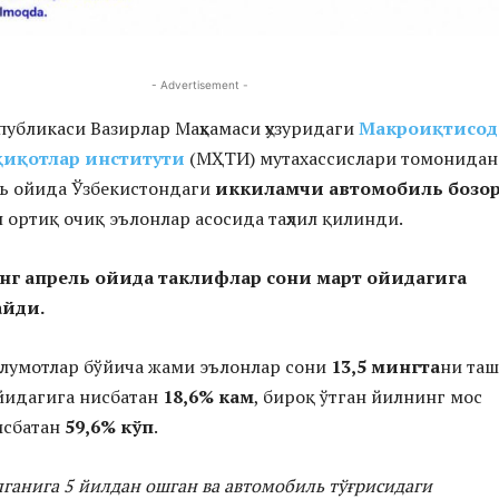
- Advertisement -
публикаси Вазирлар Маҳкамаси ҳузуридаги
Макроиқтисо
дқиқотлар институти
(МҲТИ) мутахассислари томонидан
ль ойида Ўзбекистондаги
иккиламчи автомобиль бозо
 ортиқ очиқ эълонлар асосида таҳлил қилинди.
г апрель ойида таклифлар сони март ойидагига
айди.
ълумотлар бўйича жами эълонлар сони
13,5 мингта
ни та
ойидагига нисбатан
18,6% кам
, бироқ ўтган йилнинг мос
исбатан
59,6% кўп
.
ганига 5 йилдан ошган ва автомобиль тўғрисидаги