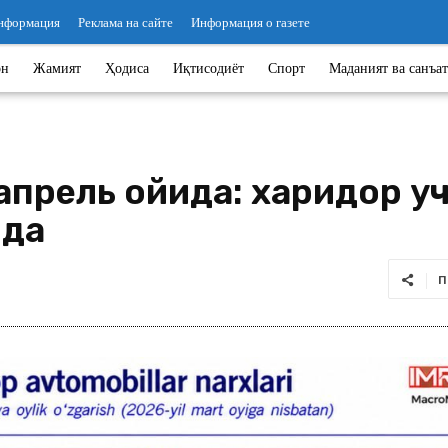
информация
Реклама на сайте
Информация о газете
он
Жамият
Ҳодиса
Иқтисодиёт
Спорт
Маданият ва санъат
прель ойида: харидор уч
қда
П