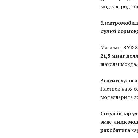
моделларида би
Электромобил
бўлиб бормоқ
Масалан,
BYD S
21,5 минг дол
шаклланмоқда.
Асосий хулоса
Пастроқ нарх с
моделларида эс
Сотувчилар уч
эмас,
аниқ мод
рақобатига
қар