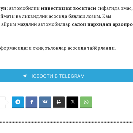
ун:
автомобилни
инвестиция воситаси
сифатида эмас,
мати ва ликвидлик асосида баҳолаш лозим. Кам
 айрим маҳаллий автомобиллар
салон нархидан арзонро
тформасидаги очиқ эълонлар асосида тайёрланди.
НОВОСТИ В TELEGRAM
я