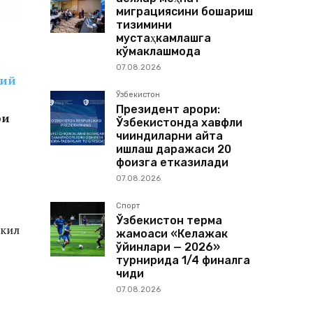
миграциясини бошқариш
тизимини
мустаҳкамлашга
кўмаклашмоқда
07.08.2026
дий
Ўзбекистон
Президент қарори:
ри
Ўзбекистонда хавфли
чиқиндиларни қайта
ишлаш даражаси 20
фоизга етказилади
07.08.2026
Спорт
Ўзбекистон терма
шкил
жамоаси «Келажак
ўйинлари — 2026»
турнирида 1/4 финалга
чиқди
07.08.2026