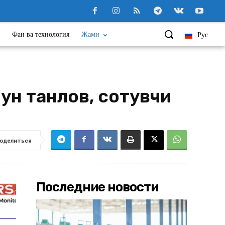
Фан ва технология
Жами
Рус
ун танлов, сотувчи
оделиться
Последние новости