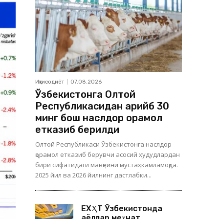
Иқтисодиёт
07.08.2026
Ўзбекистонга Олтой
Республикасидан қарийб 30
минг бош наслдор қорамол
етказиб берилди
Олтой Республикаси Ўзбекистонга наслдор
қорамол етказиб берувчи асосий ҳудудлардан
бири сифатидаги мавқеини мустаҳкамламоқда.
2025 йил ва 2026 йилнинг дастлабки...
ЕХҲТ Ўзбекистонда
аёллар меҳнат