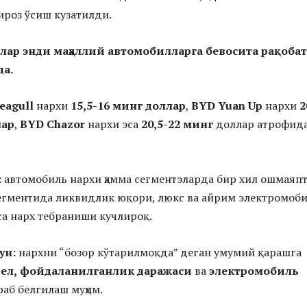
роз ўсиш кузатилди.
лар энди маҳаллий автомобилларга бевосита рақоба
да.
eagull
нархи
15,5-16 минг доллар
,
BYD Yuan Up
нархи
2
лар
,
BYD Chazor
нархи эса
20,5-22 минг
доллар атрофид
:
автомобиль нархи ҳамма сегментэларда бир хил ошмаяпт
егментида ликвидлик юқори, люкс ва айрим электромоб
а нарх тебраниши кучлироқ.
ун:
нархни “бозор кўтарилмоқда” деган умумий қарашга
ел,
фойдаланилганлик даражаси
ва
электромобиль
аб белгилаш муҳим.