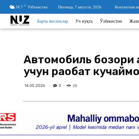
38.7
C
Узбекистан
Пятница, 7 августа, 2026
Контактная 
Барча янгликлар
Уч нуқта
Ўзбекистон
Жах
Автомобиль бозори а
учун рақобат кучаймо
39
0
14.05.2026