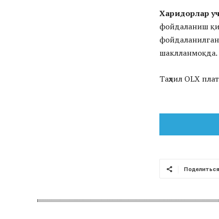
Харидорлар уч
фойдаланиш қий
фойдаланилган
шаклланмоқда.
Таҳлил OLX пла
Поделитьс