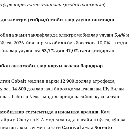
тўғри киритилган эълонлар ҳисобга олинмаган
)
да электро (гибрид) мобиллар улуши ошмоқда.
 ойида жами таклифларда электромобиллар улуши
5,4%
н
ўлса, 2026-йил апрель ойида бу кўрсаткич 10,0% га етди.
обиллар улуши эса
53,7% дан 47,0% гача
қисқарган.
боп автомобиллар нархи асосан барқарор.
илган
Cobalt
медиан нархи
12 900
доллар атрофида,
ix
эса
14 800
долларгача бироз қимматлашган. Шу билан
amas, Labo ва Nexia моделларида пасайиш кузатилган.
мобиллар сегментида динамика аралаш.
Кам
айрим Chery ва KIA моделларида пасайиш бўлса, кўп ва
анилган люкс сегментидаги
Carnival
ҳамда
Sorento