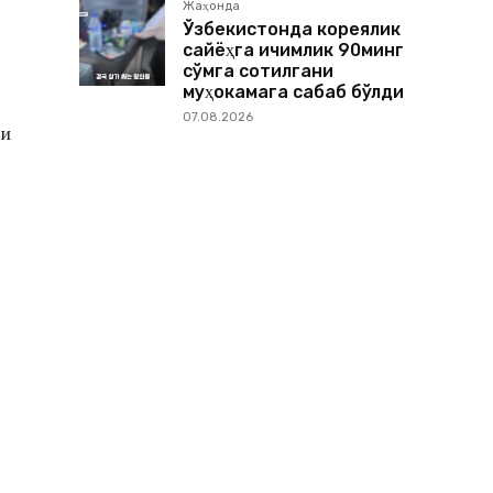
Жаҳонда
Ўзбекистонда кореялик
сайёҳга ичимлик 90минг
сўмга сотилгани
муҳокамага сабаб бўлди
07.08.2026
и