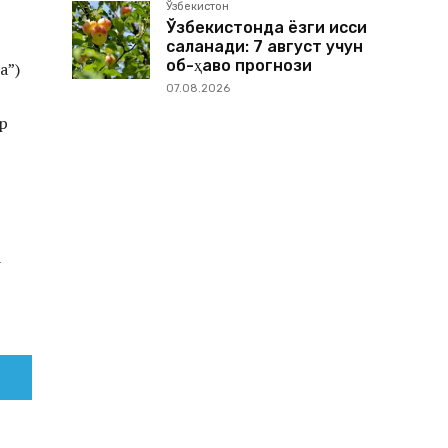
Ўзбекистон
Ўзбекистонда ёзги иссиқ
сақланади: 7 август учун
об-ҳаво прогнози
а”)
07.08.2026
р
а