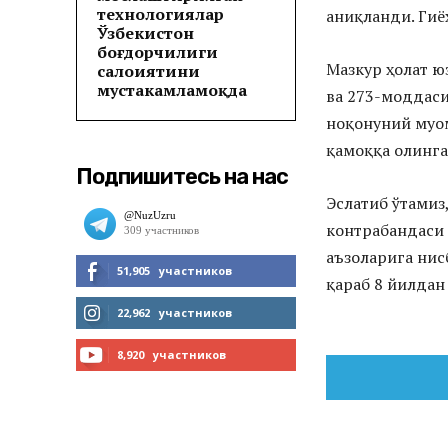
технологиялар
аниқланди. Гиё
Ўзбекистон
боғдорчилиги
Мазкур ҳолат ю
салоҳиятини
мустаҳкамламоқда
ва 273-моддас
ноқонуний муом
қамоққа олинга
Подпишитесь на нас
Эслатиб ўтамиз
контрабандаси 
аъзоларига нис
51,905
участников
қараб 8 йилдан
МНЕ НРАВИТСЯ
22,962
участников
ЧИТАТЬ
8,920
участников
ПОДПИСАТЬСЯ