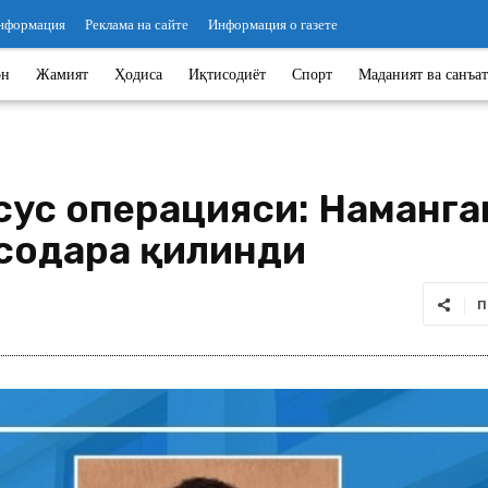
информация
Реклама на сайте
Информация о газете
он
Жамият
Ҳодиса
Иқтисодиёт
Спорт
Маданият ва санъат
сус операцияси: Наманга
содара қилинди
П