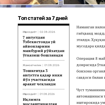
Топ статей за 7 дней
Наманган вилоя
Иқтисодиёт
02.08.2026
гиёҳванд модд
7 августдан
этилди. Ҳуқуқн
Ўзбекистонда уй
мусодара қилд
ҳайвонларини
мажбурий рўйхатдан
ўтказиш бошланади
Операция 8 ма
доирасида ўтка
Жамоатчилик
01.08.2026
Тошкентда 3
божхона орган
августга қадар икки
савдоси билан 
йўл участкасида
ҳаракат чекланди
Чуст туманинин
Иқтисодиёт
01.08.2026
автомашинаси т
Иқлимга
иштирокида ум
мослаштирилган