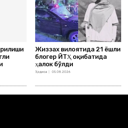
ёрилиши
Жиззах вилоятида 21 ёшли
гли
блогер ЙТҲ оқибатида
и
ҳалок бўлди
Ҳодиса
05.08.2026