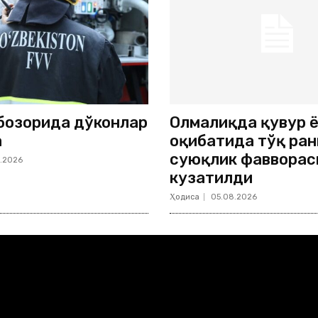
бозорида дўконлар
Олмалиқда қувур 
а
оқибатида тўқ ран
суюқлик фавворас
.2026
кузатилди
Ҳодиса
05.08.2026