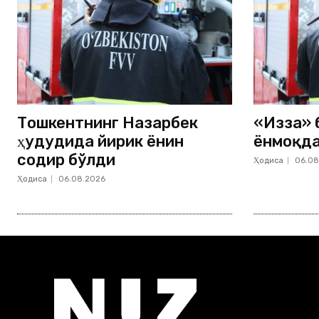
Тошкентнинг Назарбек
«Изза» 
ҳудудида йирик ёнғин
ёнмоқд
содир бўлди
Ҳодиса
06.08
Ҳодиса
06.08.2026