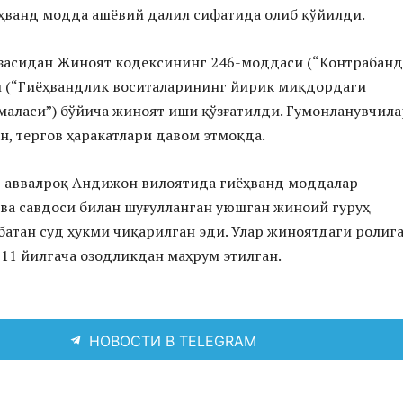
ҳванд модда ашёвий далил сифатида олиб қўйилди.
засидан Жиноят кодексининг 246-моддаси (“Контрабанд
и (“Гиёҳвандлик воситаларининг йирик миқдордаги
аласи”) бўйича жиноят иши қўзғатилди. Гумонланувчила
н, тергов ҳаракатлари давом этмоқда.
, аввалроқ Андижон вилоятида гиёҳванд моддалар
ва савдоси билан шуғулланган уюшган жиноий гуруҳ
батан суд ҳукми чиқарилган эди. Улар жиноятдаги ролиг
 11 йилгача озодликдан маҳрум этилган.
НОВОСТИ В TELEGRAM