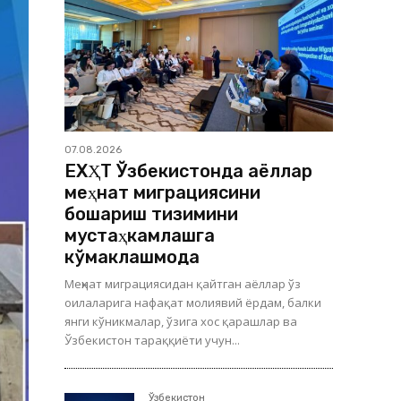
07.08.2026
ЕХҲТ Ўзбекистонда аёллар
меҳнат миграциясини
бошқариш тизимини
мустаҳкамлашга
кўмаклашмоқда
Меҳнат миграциясидан қайтган аёллар ўз
оилаларига нафақат молиявий ёрдам, балки
янги кўникмалар, ўзига хос қарашлар ва
Ўзбекистон тараққиёти учун...
Ўзбекистон