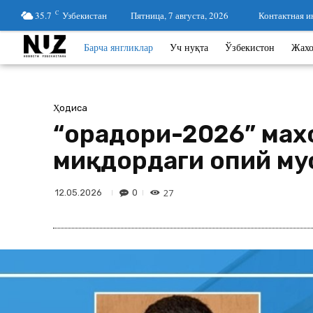
35.7
C
Узбекистан
Пятница, 7 августа, 2026
Контактная 
Барча янгликлар
Уч нуқта
Ўзбекистон
Жах
Ҳодиса
“Қорадори-2026” мах
миқдордаги опий му
27
0
12.05.2026