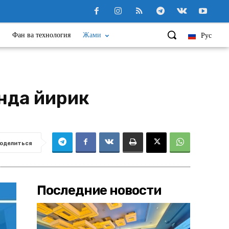
Фан ва технология
Жами
Рус
нда йирик
оделиться
Последние новости