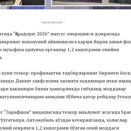
- Advertisement -
тида “Қорадори-2026” махсус операцияси доирасида
аларнинг ноқонуний айланмасига қарши йирик канал фо
и муҳофаза қилувчи органлар 1,2 килограмм опийни
и.
й куни тезкор-профилактик тадбирларнинг биринчи босқ
зилди. Давлат хавфсизлик хизмати ходимлари ички ишла
лари вакиллари билан ҳамкорликда гиёҳванд моддалар
шуғулланувчиларни аниқлаш бўйича қатор рейдлар ўтказ
г “Зарафшон” маҳалласида тезкор маълумот асосида Spar
ўхтатилди. Автомобиль кўздан кечирилганда, холислар
умий оғирлиги 1,2 килограмм бўлган опий моддаси