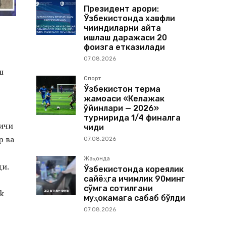
Президент қарори:
Ўзбекистонда хавфли
чиқиндиларни қайта
ишлаш даражаси 20
фоизга етказилади
07.08.2026
ш
Спорт
Ўзбекистон терма
жамоаси «Келажак
ўйинлари — 2026»
турнирида 1/4 финалга
ичи
чиқди
р ва
07.08.2026
Жаҳонда
ди.
Ўзбекистонда кореялик
сайёҳга ичимлик 90минг
сўмга сотилгани
k
муҳокамага сабаб бўлди
07.08.2026