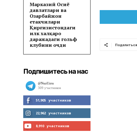
Марказий Осиё
давлатлари ва
Озарбайжон
етакчилари
Қирғизистондаги
илк халқаро
даражадаги гольф
клубини очди
Поделитьс
Подпишитесь на нас
51,905
участников
МНЕ НРАВИТСЯ
22,962
участников
ЧИТАТЬ
8,910
участников