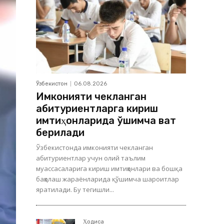
Ўзбекистон
06.08.2026
Имконияти чекланган
абитуриентларга кириш
имтиҳонларида қўшимча вақт
берилади
Ўзбекистонда имконияти чекланган
абитуриентлар учун олий таълим
муассасаларига кириш имтиҳонлари ва бошқа
баҳолаш жараёнларида қўшимча шароитлар
яратилади. Бу тегишли...
Ҳодиса