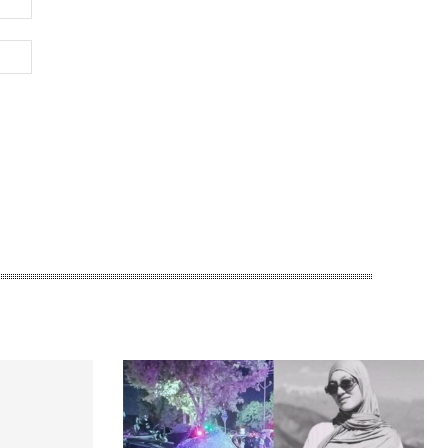
почта:*
Веб-
Сайт: