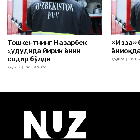
Тошкентнинг Назарбек
«Изза» 
ҳудудида йирик ёнғин
ёнмоқд
содир бўлди
Ҳодиса
06.08
Ҳодиса
06.08.2026