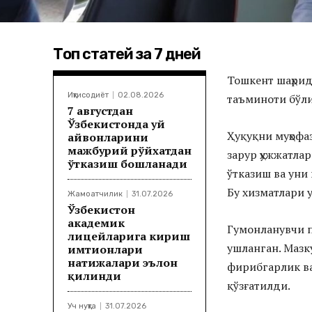
Топ статей за 7 дней
Тошкент шаҳрид
Иқтисодиёт
02.08.2026
таъминоти бўл
7 августдан
Ўзбекистонда уй
Ҳуқуқни муҳофа
ҳайвонларини
мажбурий рўйхатдан
зарур ҳужжатла
ўтказиш бошланади
ўтказиш ва уни
Бу хизматлари у
Жамоатчилик
31.07.2026
Ўзбекистон
академик
Гумонланувчи п
лицейларига кириш
ушланган. Мазк
имтиҳонлари
натижалари эълон
фирибгарлик в
қилинди
қўзғатилди.
Уч нуқта
31.07.2026