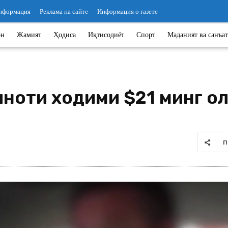
информация
Реклама на сайте
Информация о газете
он
Жамият
Ҳодиса
Иқтисодиёт
Спорт
Маданият ва санъат
ноти ходими $21 минг ола
П