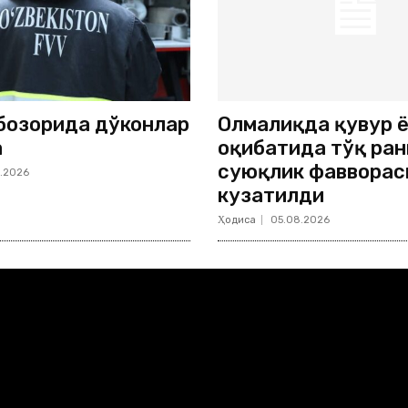
бозорида дўконлар
Олмалиқда қувур 
а
оқибатида тўқ ран
суюқлик фавворас
.2026
кузатилди
Ҳодиса
05.08.2026