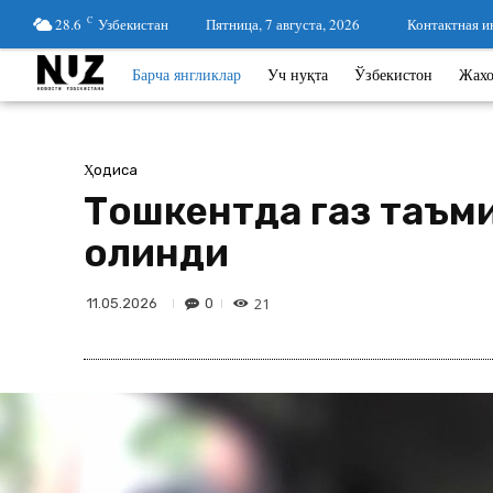
28.6
C
Узбекистан
Пятница, 7 августа, 2026
Контактная 
Барча янгликлар
Уч нуқта
Ўзбекистон
Жах
Ҳодиса
Тошкентда газ таъми
олинди
21
0
11.05.2026