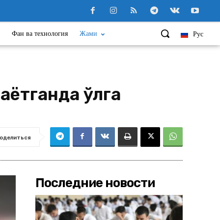
Фан ва технология
Жами
Рус
ётганда қўлга
оделиться
Последние новости