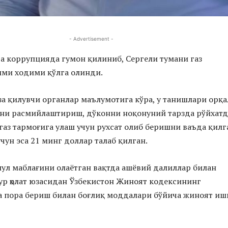
- Advertisement -
а коррупцияда гумон қилиниб, Сергели тумани газ
ими ходими қўлга олинди.
за қилувчи органлар маълумотига кўра, у танишлари орқ
рни расмийлаштириш, дўконни ноқонуний тарзда рўйхат
 газ тармоғига улаш учун рухсат олиб беришни ваъда қилг
чун эса 21 минг доллар талаб қилган.
ул маблағини олаётган вақтда ашёвий далиллар билан
ур ҳолат юзасидан Ўзбекистон Жиноят кодексининг
а пора бериш билан боғлиқ моддалари бўйича жиноят иш