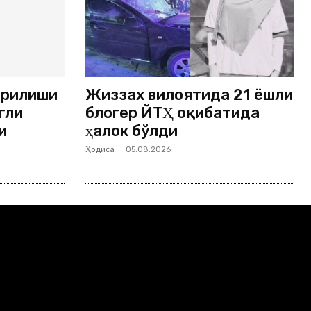
ёрилиши
Жиззах вилоятида 21 ёшли
гли
блогер ЙТҲ оқибатида
и
ҳалок бўлди
Ҳодиса
05.08.2026