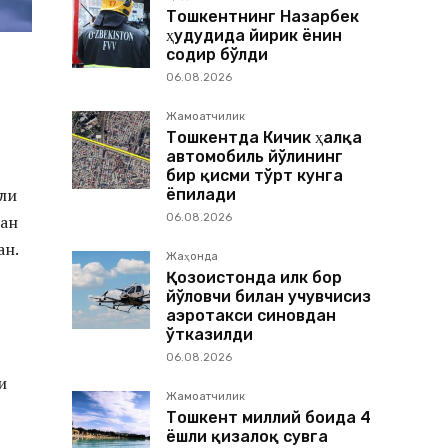
Тошкентнинг Назарбек
ҳудудида йирик ёнғин
содир бўлди
06.08.2026
Жамоатчилик
Тошкентда Кичик ҳалқа
автомобиль йўлининг
бир қисми тўрт кунга
али
ёпилади
06.08.2026
дан
ан.
Жаҳонда
Қозоғистонда илк бор
йўловчи билан учувчисиз
аэротакси синовдан
ўтказилди
06.08.2026
и
Жамоатчилик
Тошкент миллий боғида 4
ёшли қизалоқ сувга