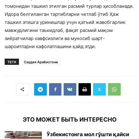
томонидан ташкил этилган расмий турлар ҳисобланади.
Идора белгиланган тартибларни четлаб ўтиб Ҳаж
ташкил этишга уринишлар учун қатъий жавобгарлик
мавжудлигини таъкидлаб, фақат расмий мақом
зиёратчилар хавфсизлиги ва муносиб шарт-
шароитларни кафолатлашини қайд этди.
ТЕГИ
Саудия Арабистони
ЭТО МОЖЕТ БЫТЬ ИНТЕРЕСНО
Ўзбекистонга мол гўшти қайси