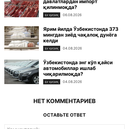
давлатлардан импорт
қилинмоқда?
06.08.2026
БУ ҚИЗИҚ
Ярим йилда Ўзбекистонда 373
мингдан зиёд чақалоқ дунёга
келди
04.08.2026
БУ ҚИЗИҚ
Ўзбекистонда энг кўп қайси
автомобиллар ишлаб
чиқарилмоқда?
04.08.2026
БУ ҚИЗИҚ
НЕТ КОММЕНТАРИЕВ
ОСТАВЬТЕ ОТВЕТ