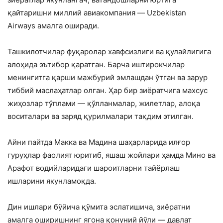
қайтаришни миллий авиакомпания — Uzbekistan
Airways амалга оширади.
Ташкилотчилар фуқаролар хавфсизлиги ва қулайлигига
алоҳида эътибор қаратган. Барча иштирокчилар
менингитга қарши мажбурий эмлашдан ўтган ва зарур
тиббий маслаҳатлар олган. Ҳар бир зиёратчига махсус
жиҳозлар тўплами — қўлланмалар, жилетлар, алоқа
воситалари ва заряд қурилмалари тақдим этилган.
Айни пайтда Макка ва Мадина шаҳарларида илғор
гуруҳлар фаолият юритиб, яшаш жойлари ҳамда Мино ва
Арафот водийларидаги шароитларни тайёрлаш
ишларини якунламоқда.
Дин ишлари бўйича қўмита эслатишича, зиёратни
амалга оширишнинг ягона қонуний йўли — давлат