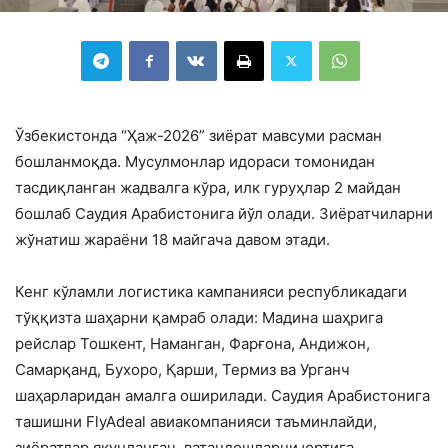
Ўзбекистонда “Ҳаж-2026” зиёрат мавсуми расман
бошланмоқда. Мусулмонлар идораси томонидан
тасдиқланган жадвалга кўра, илк гуруҳлар 2 майдан
бошлаб Саудия Арабистонига йўл олади. Зиёратчиларни
жўнатиш жараёни 18 майгача давом этади.
Кенг кўламли логистика кампанияси республикадаги
тўққизта шаҳарни қамраб олади: Мадина шаҳрига
рейслар Тошкент, Наманган, Фарғона, Андижон,
Самарқанд, Бухоро, Қарши, Термиз ва Урганч
шаҳарларидан амалга оширилади. Саудия Арабистонига
ташишни FlyAdeal авиакомпанияси таъминлайди,
зиёратлар якунлангач, ватандошларни юртига