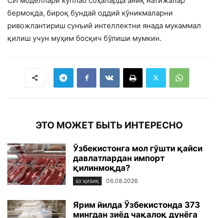
СИ моделлари кўплаб соҳаларда аниқ натижалар
бермоқда, бироқ бундай оддий кўникмаларни
ривожлантириш сунъий интеллектни янада мукаммал
қилиш учун муҳим босқич бўлиши мумкин.
ЭТО МОЖЕТ БЫТЬ ИНТЕРЕСНО
Ўзбекистонга мол гўшти қайси
давлатлардан импорт
қилинмоқда?
06.08.2026
БУ ҚИЗИҚ
Ярим йилда Ўзбекистонда 373
мингдан зиёд чақалоқ дунёга