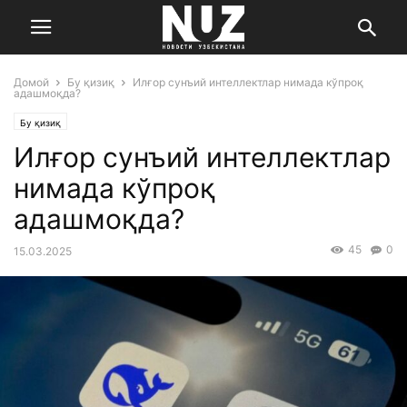
Домой
Бу қизиқ
Илғор сунъий интеллектлар нимада кўпроқ
адашмоқда?
Бу қизиқ
Илғор сунъий интеллектлар
нимада кўпроқ
адашмоқда?
45
0
15.03.2025