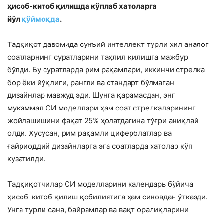
ҳисоб-китоб қилишда кўплаб хатоларга
йўл
қўймоқда
.
Тадқиқот давомида сунъий интеллект турли хил аналог
соатларнинг суратларини таҳлил қилишга мажбур
бўлди. Бу суратларда рим рақамлари, иккинчи стрелка
бор ёки йўқлиги, рангли ва стандарт бўлмаган
дизайнлар мавжуд эди. Шунга қарамасдан, энг
мукаммал СИ моделлари ҳам соат стрелкаларининг
жойлашишини фақат 25% ҳолатдагина тўғри аниқлай
олди. Хусусан, рим рақамли циферблатлар ва
ғайриоддий дизайнларга эга соатларда хатолар кўп
кузатилди.
Тадқиқотчилар СИ моделларини календарь бўйича
ҳисоб-китоб қилиш қобилиятига ҳам синовдан ўтказди.
Унга турли сана, байрамлар ва вақт оралиқларини