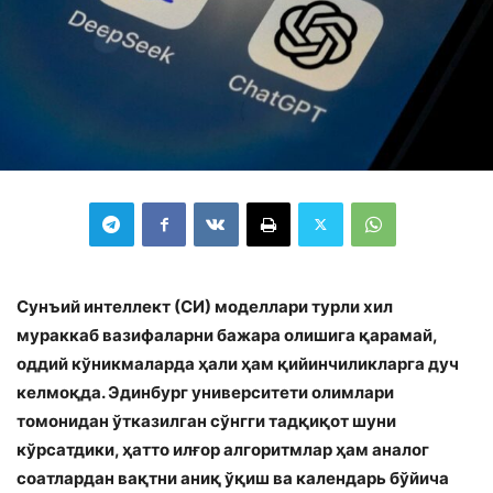
Сунъий интеллект (СИ) моделлари турли хил
мураккаб вазифаларни бажара олишига қарамай,
оддий кўникмаларда ҳали ҳам қийинчиликларга дуч
келмоқда. Эдинбург университети олимлари
томонидан ўтказилган сўнгги тадқиқот шуни
кўрсатдики, ҳатто илғор алгоритмлар ҳам аналог
соатлардан вақтни аниқ ўқиш ва календарь бўйича