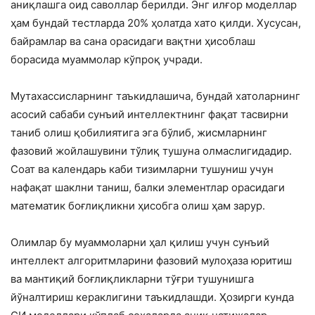
аниқлашга оид саволлар берилди. Энг илғор моделлар
ҳам бундай тестларда 20% ҳолатда хато қилди. Хусусан,
байрамлар ва сана орасидаги вақтни ҳисоблаш
борасида муаммолар кўпроқ учради.
Мутахассисларнинг таъкидлашича, бундай хатоларнинг
асосий сабаби сунъий интеллектнинг фақат тасвирни
таниб олиш қобилиятига эга бўлиб, жисмларнинг
фазовий жойлашувини тўлиқ тушуна олмаслигидадир.
Соат ва календарь каби тизимларни тушуниш учун
нафақат шаклни таниш, балки элементлар орасидаги
математик боғлиқликни ҳисобга олиш ҳам зарур.
Олимлар бу муаммоларни ҳал қилиш учун сунъий
интеллект алгоритмларини фазовий мулоҳаза юритиш
ва мантиқий боғлиқликларни тўғри тушунишга
йўналтириш кераклигини таъкидлашди. Ҳозирги кунда