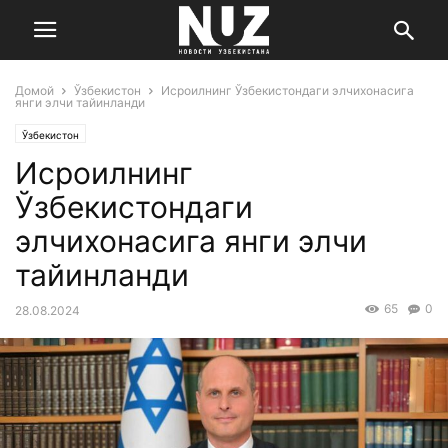
Домой
Ўзбекистон
Исроилнинг Ўзбекистондаги элчихонасига
янги элчи тайинланди
Ўзбекистон
Исроилнинг
Ўзбекистондаги
элчихонасига янги элчи
тайинланди
65
0
28.08.2024