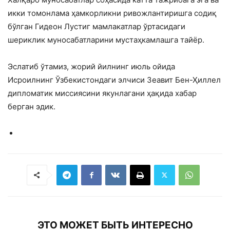
икки томонлама ҳамкорликни ривожлантиришга содиқ
бўлган Гидеон Лустиг мамлакатлар ўртасидаги
шериклик муносабатларини мустаҳкамлашга тайёр.
Эслатиб ўтамиз, жорий йилнинг июль ойида
Исроилнинг Ўзбекистондаги элчиси Зеавит Бен-Ҳиллел
дипломатик миссиясини якунлагани ҳақида хабар
берган эдик.
ЭТО МОЖЕТ БЫТЬ ИНТЕРЕСНО