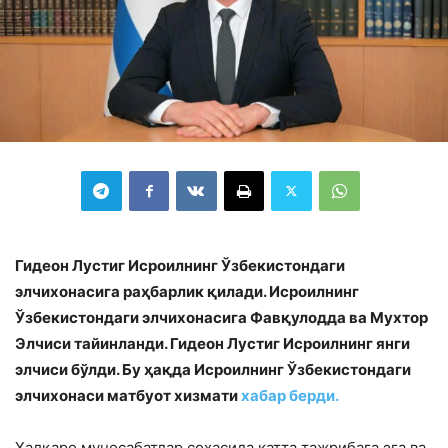
Гидеон Лустиг Исроилнинг Ўзбекистондаги
элчихонасига раҳбарлик қилади. Исроилнинг
Ўзбекистондаги элчихонасига Фавқулодда ва Мухтор
Элчиси тайинланди. Гидеон Лустиг Исроилнинг янги
элчиси бўлди. Бу ҳақда Исроилнинг Ўзбекистондаги
элчихонаси матбуот хизмати
хабар берди.
Халқаро муносабатлар соҳасида катта тажрибага эга ва