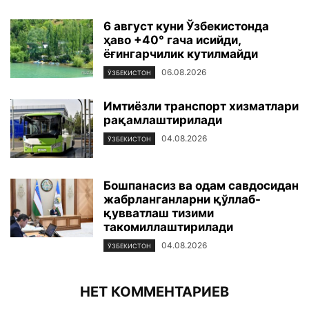
6 август куни Ўзбекистонда
ҳаво +40° гача исийди,
ёғингарчилик кутилмайди
06.08.2026
ЎЗБЕКИСТОН
Имтиёзли транспорт хизматлари
рақамлаштирилади
04.08.2026
ЎЗБЕКИСТОН
Бошпанасиз ва одам савдосидан
жабрланганларни қўллаб-
қувватлаш тизими
такомиллаштирилади
04.08.2026
ЎЗБЕКИСТОН
НЕТ КОММЕНТАРИЕВ