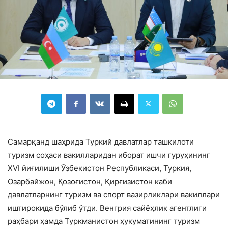
Самарқанд шаҳрида Туркий давлатлар ташкилоти
туризм соҳаси вакилларидан иборат ишчи гуруҳининг
XVI йиғилиши Ўзбекистон Республикаси, Туркия,
Озарбайжон, Қозоғистон, Қирғизистон каби
давлатларнинг туризм ва спорт вазирликлари вакиллари
иштирокида бўлиб ўтди. Венгрия сайёҳлик агентлиги
раҳбари ҳамда Туркманистон ҳукуматининг туризм