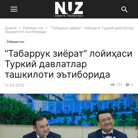
Домой
Ўзбекистон
“Табаррук зиёрат” лойиҳаси Туркий давлатлар
ташкилоти эътиборида
Ўзбекистон
“Табаррук зиёрат” лойиҳаси
Туркий давлатлар
ташкилоти эътиборида
131
0
14.02.2022