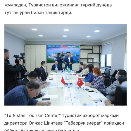
жумладан, Туркистон вилоятининг туркий дунёда
тутган ўрни билан таништирди.
“Turkistan Tourism Center” туристик ахборот маркази
директори Олжас Шинтаев “Табаррук зиёрат” лойиҳаси
бўйича ўз таклифларини билдирди.