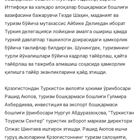
Иттифоқи ва халқаро алоқалар бошқармаси бошлиғи
вазифасини бажарувчи Гезде Шаҳин, маданият ва
туризм бўйича мутахассис Айбике Делиедан иборат
Туркия делегацияси лойиҳани амалга ошириш ҳамда
туркий давлатлар ташкилоти доирасидаги ҳамкорлик
бўйича таклифлар билдирган. Шунингдек, туризмнинг
турли йўналишлари бўйича кадрлар тайёрлаш, қайта
тайёрлаш ва тажриба алмашиш соҳасида ҳамкорлик
қилишга тайёр эканликларини қайд этишди.
Қозоғистондан Туркистон вилояти ҳокими ўринбосари
Рашид Аюпов, туризм бошқармаси бошлиғи Гулмира
Ахбердиева, инвестиция ва экспорт бошқармаси
бошлиғи ўринбосари Нургул Абдураззоқова, “Туркистан
Тоурисм Сентер” туристик ахборот маркази директори
Олжас Шинтаев иштирок этишди. Рашид Аюпов ишчи
гуруҳ аъзоларини Қозоғистоннинг туризм салоҳияти,