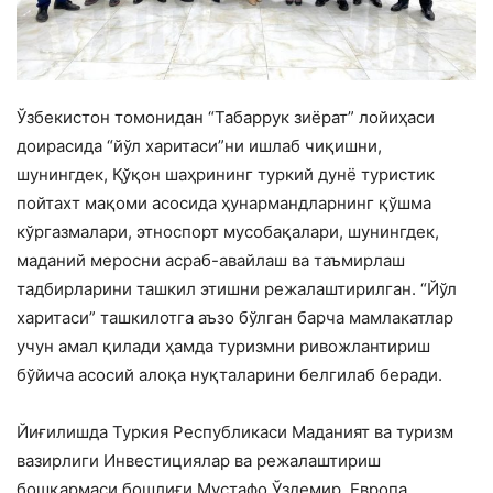
Ўзбекистон томонидан “Табаррук зиёрат” лойиҳаси
доирасида “йўл харитаси”ни ишлаб чиқишни,
шунингдек, Қўқон шаҳрининг туркий дунё туристик
пойтахт мақоми асосида ҳунармандларнинг қўшма
кўргазмалари, этноспорт мусобақалари, шунингдек,
маданий меросни асраб-авайлаш ва таъмирлаш
тадбирларини ташкил этишни режалаштирилган. “Йўл
харитаси” ташкилотга аъзо бўлган барча мамлакатлар
учун амал қилади ҳамда туризмни ривожлантириш
бўйича асосий алоқа нуқталарини белгилаб беради.
Йиғилишда Туркия Республикаси Маданият ва туризм
вазирлиги Инвестициялар ва режалаштириш
бошқармаси бошлиғи Мустафо Ўздемир, Европа