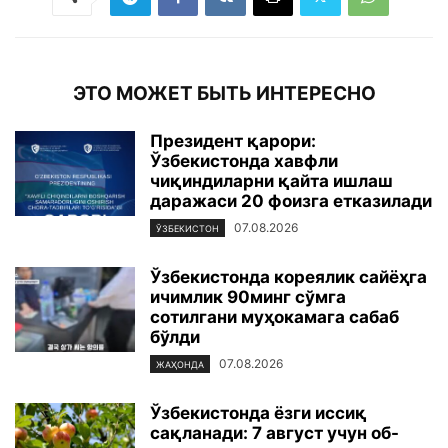
ЭТО МОЖЕТ БЫТЬ ИНТЕРЕСНО
Президент қарори:
Ўзбекистонда хавфли
чиқиндиларни қайта ишлаш
даражаси 20 фоизга етказилади
07.08.2026
ЎЗБЕКИСТОН
Ўзбекистонда кореялик сайёҳга
ичимлик 90минг сўмга
сотилгани муҳокамага сабаб
бўлди
07.08.2026
ЖАҲОНДА
Ўзбекистонда ёзги иссиқ
сақланади: 7 август учун об-