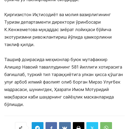
Қирғизистон Иқтисодиёт ва молия вазирлигининг
Туризм департаменти директори ўринбосари
K.Кенжеметова муқаддас зиёрат лойиҳаси бўйича
экотуризмни ривожлантириш йўлида ҳамкорликни
таклиф қилди.
Ташриф доирасида меҳмонлар буюк мутафаккир
Алишер Навоий таваллудининг 581 йиллиги хотирасига
бағишлаб, туркий тил тараққиётига улкан ҳисса қўшган
улуғ арбоб илмий фаолият олиб борган Мирзо Улуғбек
мадрасаси, шунингдек, Ҳазрати Имом Мотуридий
мақбараси каби шаҳарнинг сайёҳлик масканларида
бўлишди.