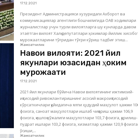
17.12.2021
Президент Администрацияси хузуридаги Ахборот ва
коммуникациялар агентлиги бошчилигида ОАВ ходимлари
журналистлар учун турли вилоятларга шу кунларда давом
этаётган вилоят Халқ депутатлари ҳокимлар йиллик хисоботи ва
мурожаатларини тўғридан тўғри кўриш тадбиғ этиш...
Жамоатчилик
Навои вилояти: 2021 йил
якунлари юзасидан ҳоким
мурожаати
17.12.2021
2021 йил якунлари бўйича Навои вилоятининг ижтимоий-
иқтисодий ривожлантиришнинг асосий макроиқтисодий
кўрсаткичлари қуйидагича ялпи ҳудудий маҳсулот ҳажми 10
фоизга, саноат маҳсулотлари ишлаб чиқариш ҳажми 106,9
фоизга, қишлоқ хўжалиги маҳсулотлари 103,7 фоизга, қурилиш-
пудрат ишлари 103,2 фоизга, хизматлар ҳажми 120,9 фоизга
ўсиши,...
Жамоатчилик