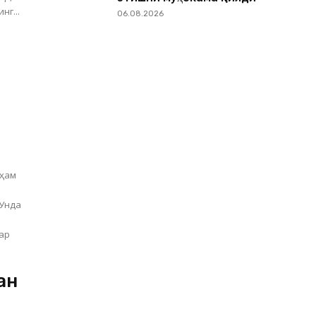
нг...
06.08.2026
а
 ҳам
 Унда
лар
ан