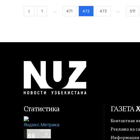
...
...
1
471
472
473
511
Статистика
ГАЗЕТА 
Контактная 
Реклама на с
Информация о