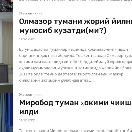
Жамоатчилик
Олмазор тумани жорий йилн
муносиб кузатди(ми?)
14.12.2021
Бугун шаҳар ва туманлар кесимида ҳокимларнинг чиқиши
барчанинг диққат-эътиборида. Тошкент шаҳар Олмазор ту
ҳокими ҳам халқ олдида ҳисобот берди. Уйма-уй юриш орқали
аҳоли муаммоларини ўрганиш натижасида жорий йил бош
2611 та оила “темир дафтарга” киритилган эди. Мазкур
оилаларни ижтимоий қўллаб-қувватлаш,...
Жамоатчилик
Миробод туман ҳокими чиқиш
қилди
14.12.2021
Тошкент шаҳри Миробод туман ҳокими тугаб бораётган й