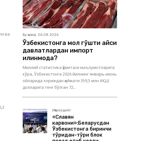
Бу қизиқ
06.08.2026
Ўзбекистонга мол гўшти қайси
давлатлардан импорт
қилинмоқда?
Миллий статистика қўмитаси маълумотларига
кўра, Ўзбекистонга 2026 йилнинг январь-июнь
ойларида хориждан қиймати 359,5 млн АҚШ
долларига тенг бўлган 72...
6,2
Иқтисодиёт
«Славян
карвони»:Беларусдан
Ўзбекистонга биринчи
тўғридан-тўғри блок
поезд етиб келди