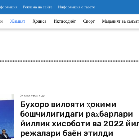
нформация
Реклама на сайте
Информация о газете
он
Жамият
Ҳодиса
Иқтисодиёт
Спорт
Маданият ва санъат
Жамоатчилик
Бухоро вилояти ҳокими
бошчилигидаги раҳбарлари
йиллик хисоботи ва 2022 йи
режалари баён этилди