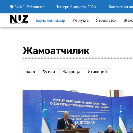
34.8
C
Узбекистан
Четверг, 6 августа, 2026
Контактная и
Барча янгликлар
Уч нуқта
Ўзбекистон
Жах
Жамоатчилик
aaaa
Бу қизиқ
Жаҳонда
Иқтисодиёт