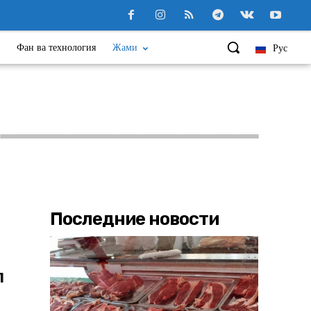
Фан ва технология
Жами
Рус
Последние новости
л