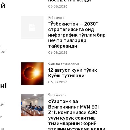
ай
06.08.2026
Ўзбекистон
“Ўзбекистон — 2030”
стратегиясига оид
инфографик тўплам бир
нечта тилларда
к
тайёрланди
06.08.2026
Фан ва технология
12 август куни тўлиқ
Қуёш тутилади
06.08.2026
н!
Ўзбекистон
«Ўзатом» ва
вич
Венгриянинг MVM EGI
Zrt. компанияси АЭС
ги
учун қуруқ совитиш
тизимларини жорий
ар,
этишни муҳокама қилди