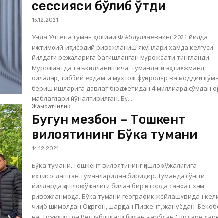
сессияси бўлиб ўтди
15.12.2021
Унда Учтепа туман ҳокими Ф.Абдуллаевнинг 2021 йилда
ижтимоий-иқтисодий ривожланиш якунлари ҳамда келгуси
йилдаги режаларига бағишланган мурожаати тингланди.
Мурожаатда таъкидланишича, тумандаги эҳтиёжманд
оилалар, тиббий ёрдамга муҳтож фуқаролар ва моддий кўм
бериш ишларига давлат бюджетидан 4 миллиард сўмдан ор
маблағлари йўналтирилган. Бу...
Жамоатчилик
Бугун мезбон – Тошкент
вилоятининг Бўка тумани
14.12.2021
Бўка тумани. Тошкент вилоятининг қишлоқ хўжалигига
ихтисослашган туманларидан биридир. Туманда сўнгги
йилларда қишлоқ хўжалиги билан бир қаторда саноат хам
ривожланмоқда. Бўка тумани географик жойлашувидан кел
чиқиб шимолдан Оққурғон, шарқдан Пискент, жанубдан Бекоб
ва Тожикистон Республикаси билан, ғарбдан Сирдарё дарёс