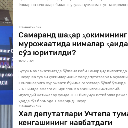
ёшлар ва кексалар билан шуғулланувчи махсус вазирликни
Жамоатчилик
Самарқанд шаҳар ҳокимининг
мурожаатида нималар ҳақид
сўз юритилди?
15.12.2021
Бутун мамлакатимизда бўлгани каби Самарқанд вилоятида
шаҳар ва туман ҳокимларининг халқ депутатлари маҳаллий
Кенгашларига мурожаати бўйича сессиялар бўлиб ўтмоқда.
2021 йилда амалга оширилган ва эришилган ижтимоий-
иқтисодий натижалар ҳамда 2022 йил учун истиқболли режа
ҳақида сўз бормоқда. Самарқанд шаҳар...
Жамоатчилик
Халқ депутатлари Учтепа тум
кенгашининг навбатдаги