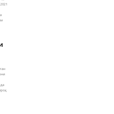
1
га
ли
и
лган
рни
н
рда
роқ,