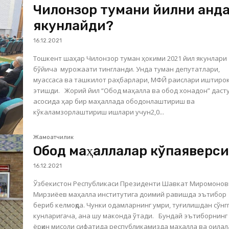
Чилонзор тумани йилни қанд
якунлайди?
16.12.2021
Тошкент шаҳар Чилонзор туман ҳокими 2021 йил якунлари
бўйича мурожаати тингланди. Унда туман депутатлари,
муассаса ва ташкилот раҳбарлари, МФЙ раислари иштиро
этишди. Жорий йил “Обод маҳалла ва обод хонадон” дастури
асосида ҳар бир маҳаллада ободонлаштириш ва
кўкаламзорлаштириш ишлари учун2,0...
Жамоатчилик
Обод маҳаллалар кўпаяверси
16.12.2021
Ўзбекистон Республикаси Президенти Шавкат Миромоно
Мирзиёев маҳалла институтига доимий равишда эътибор
бериб келмоқда. Чунки одамларнинг умри, туғилишдан сўнг
кунларигача, ана шу маконда ўтади. Бундай эътиборнинг
ёрқин мисоли сифатида республикамизда маҳалла ва оилал