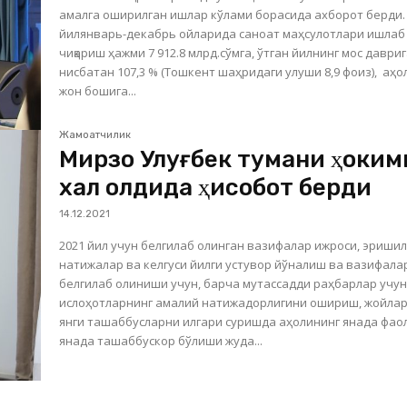
амалга оширилган ишлар кўлами борасида ахборот берди. 202
йилянварь-декабрь ойларида саноат маҳсулотлари ишлаб
чиқариш ҳажми 7 912.8 млрд.сўмга, ўтган йилнинг мос даври
нисбатан 107,3 % (Тошкент шаҳридаги улуши 8,9 фоиз), аҳо
жон бошига...
Жамоатчилик
Мирзо Улуғбек тумани ҳоким
халқ олдида ҳисобот берди
14.12.2021
2021 йил учун белгилаб олинган вазифалар ижроси, эриши
натижалар ва келгуси йилги устувор йўналиш ва вазифала
белгилаб олиниши учун, барча мутассадди раҳбарлар учу
ислоҳотларнинг амалий натижадорлигини ошириш, жойла
янги ташаббусларни илгари суришда аҳолининг янада фаол
янада ташаббускор бўлиши жуда...