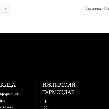
Страница 472 и
ҲАҚИДА
ИЖТИМОИЙ
ТАРМОҚЛАР
информация
айте
 газете