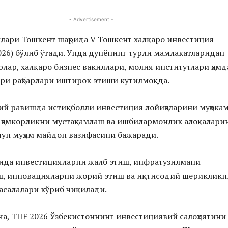
- Advertisement -
лари Тошкент шаҳрида V Тошкент халқаро инвестиция
026) бўлиб ўтади. Унда дунёнинг турли мамлакатларидан
рлар, халқаро бизнес вакиллари, молия институтлари ҳамд
ри раҳбарлари иштирок этиши кутилмоқда.
й равишда истиқболли инвестиция лойиҳаларини муҳока
 ҳамкорликни мустаҳкамлаш ва ишбилармонлик алоқалари
ун муҳим майдон вазифасини бажаради.
ида инвестицияларни жалб этиш, инфратузилмани
, инновацияларни жорий этиш ва иқтисодий шерикликн
асалалари кўриб чиқилади.
, TIIF 2026 Ўзбекистоннинг инвестициявий салоҳиятини