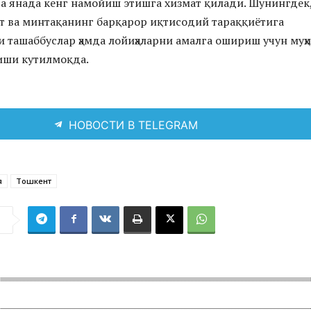
а янада кенг намойиш этишга хизмат қилади. Шунингдек
 ва минтақанинг барқарор иқтисодий тараққиётига
и ташаббуслар ҳамда лойиҳаларни амалга ошириш учун муҳ
иши кутилмоқда.
НОВОСТИ В TELEGRAM
я
Тошкент
я