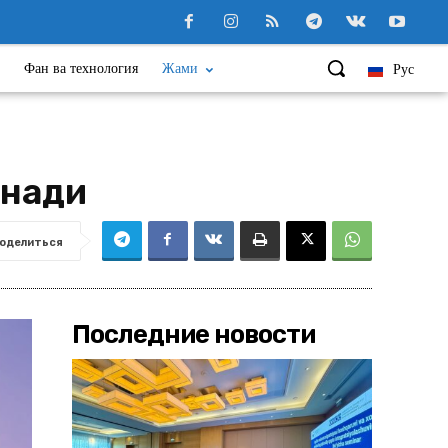
Фан ва технология
Жами
Рус
анади
оделиться
Последние новости