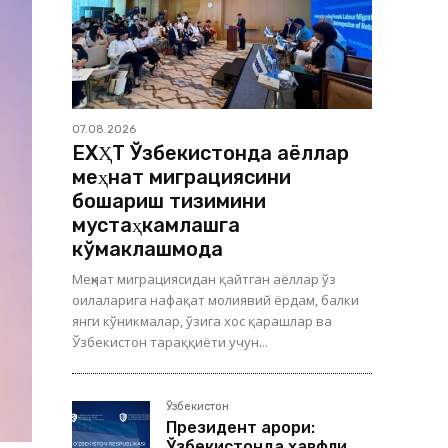
07.08.2026
ЕХҲТ Ўзбекистонда аёллар
меҳнат миграциясини
бошқариш тизимини
мустаҳкамлашга
кўмаклашмоқда
Меҳнат миграциясидан қайтган аёллар ўз
оилаларига нафақат молиявий ёрдам, балки
янги кўникмалар, ўзига хос қарашлар ва
Ўзбекистон тараққиёти учун...
Ўзбекистон
Президент қарори:
Ўзбекистонда хавфли