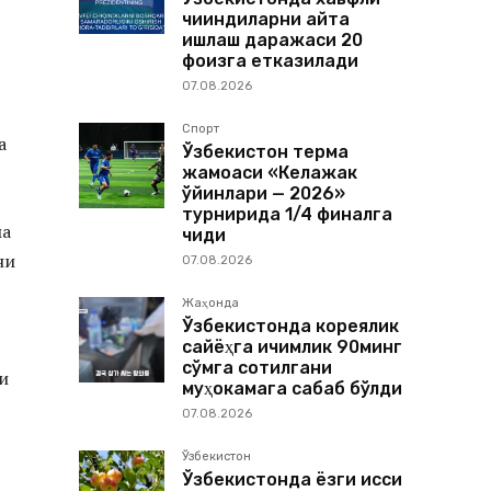
чиқиндиларни қайта
ишлаш даражаси 20
фоизга етказилади
07.08.2026
Спорт
а
Ўзбекистон терма
жамоаси «Келажак
ўйинлари — 2026»
турнирида 1/4 финалга
ма
чиқди
ни
07.08.2026
Жаҳонда
Ўзбекистонда кореялик
сайёҳга ичимлик 90минг
сўмга сотилгани
и
муҳокамага сабаб бўлди
07.08.2026
Ўзбекистон
Ўзбекистонда ёзги иссиқ