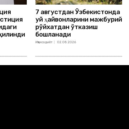
ция
7 августдан Ўзбекистонда
естиция
уй ҳайвонларини мажбурий
идаги
рўйхатдан ўтказиш
 қилинди
бошланади
Иқтисодиёт
02.08.2026