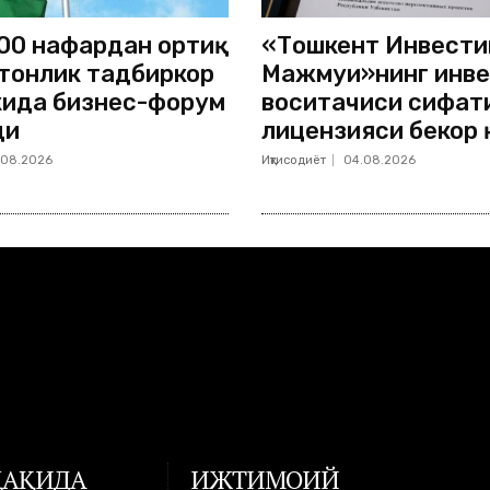
00 нафардан ортиқ
«Тошкент Инвести
тонлик тадбиркор
Мажмуи»нинг инв
ида бизнес-форум
воситачиси сифат
ди
лицензияси бекор
.08.2026
Иқтисодиёт
04.08.2026
ҲАҚИДА
ИЖТИМОИЙ