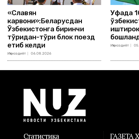
«Славян
Уфада 1
карвони»:Беларусдан
ўзбекис
Ўзбекистонга биринчи
иштирок
тўғридан-тўғри блок поезд
бошлан
етиб келди
Иқтисодиёт
05
Иқтисодиёт
06.08.2026
Статистика
ГАЗЕТА 