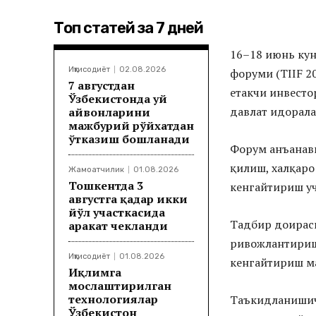
Топ статей за 7 дней
16–18 июнь кун
Иқтисодиёт
02.08.2026
форуми (TIIF 2
7 августдан
етакчи инвесто
Ўзбекистонда уй
давлат идорала
ҳайвонларини
мажбурий рўйхатдан
ўтказиш бошланади
Форум анъанави
қилиш, халқаро
Жамоатчилик
01.08.2026
Тошкентда 3
кенгайтириш уч
августга қадар икки
йўл участкасида
Тадбир доирас
ҳаракат чекланди
ривожлантириш
Иқтисодиёт
01.08.2026
кенгайтириш м
Иқлимга
мослаштирилган
технологиялар
Таъкидланишича
Ўзбекистон