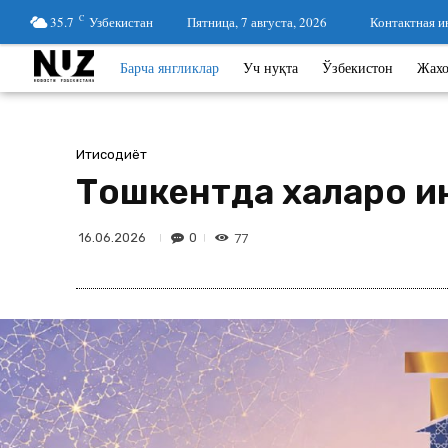
35.7
C
Узбекистан
Пятница, 7 августа, 2026
Контактная 
Барча янгликлар
Уч нуқта
Ўзбекистон
Жах
Иқтисодиёт
Тошкентда халқаро 
77
0
16.06.2026