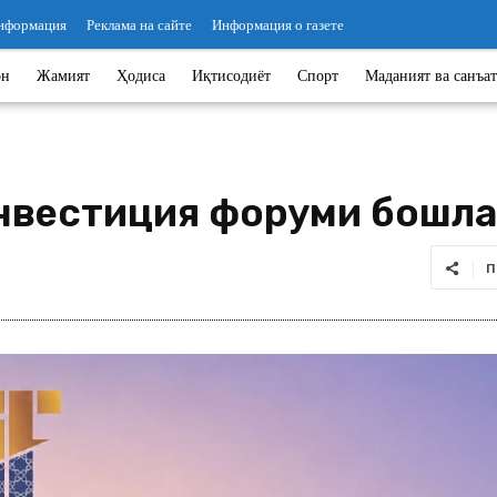
информация
Реклама на сайте
Информация о газете
он
Жамият
Ҳодиса
Иқтисодиёт
Спорт
Маданият ва санъат
инвестиция форуми бошл
П