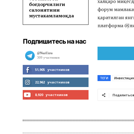
халқаро миқёсд
боғдорчилиги
форум мамлакат
салоҳиятини
мустаҳкамламоқда
қаратилган янг
платформа бўл
Подпишитесь на нас
51,905
участников
ТЕГИ
Инвестици
МНЕ НРАВИТСЯ
22,962
участников
ЧИТАТЬ
8,920
участников
Поделитьс
ПОДПИСАТЬСЯ