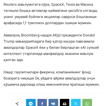
Reuters маълумотига кўра, SpaceX, Tesla ва Маскка
тегишли бошқа активлар қийматини ҳисобга олганда,
унинг умумий бойлиги акциялар савдоси бошланиши
арафасида 1,1 триллион доллардан ошиши мумкин.
Аввалроқ Bloomberg нашри АҚШ президенти Donald
Trump маъмуриятидаги бир қатор юқори лавозимли
амалдорлар SpaceX ёки у билан бирлашган xAI сунъий
интеллект стартапида манфаатдор эканини маълум
қилган эди.
Нашр таҳлилчилари фикрича, компаниянинг фонд
бозорига чиқиши Оқ уйдаги айрим амалдорлар учун
қўшимча даромад олиш имкониятини яратиши мумкин.