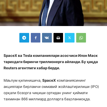
SpaceX ва Tesla компаниялари асосчиси Илон Маск
тарихдаги биринчи триллионерга айланди. Бу ҳақда
Reuters агентлиги хабар берди.
Маълум қилинишича,
SpaceX
компаниясининг
акциялари бирламчи оммавий жойлаштирилиши (IPO)
орқали бозорга чиқиши ортидан унинг қиймати
тахминан 866 миллиард долларга баҳоланмоқда.