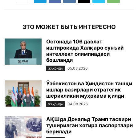
ЭТО МОЖЕТ БЫТЬ ИНТЕРЕСНО
Остонада 106 давлат
иштирокида Халқаро сунъий
интеллект олимпиадаси
бошланди
05.08.2026
ЖАҲОНДА
Ўзбекистон ва Ҳиндистон ташқи
ишлар вазирлари стратегик
шерикликни муҳокама қилди
04.08.2026
ЖАҲОНДА
АҚШда Дональд Трамп тасвири
туширилган хотира паспортлари
берилади