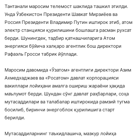
Тантанали маросим телемост шаклида ташкил этилди.
Унда Ўзбекистон Президенти Шавкат Мирзиёев ва
Россия Президенти Владимир Путин иштирок этиб, атом
электр станцияси қурилишини бошлашга расман рухсат
берди. Шунингдек, тадбир қатнашчиларига Атом
энергияси бўйича халқаро агентлик бош директори
Рафаэль Гросси табрик йўллади.
Маросим давомида «Ўзатом» агентлиги директори Азим
Ахмедхаджаев ва «Росатом» давлат корпорацияси
вакиллари лойиҳани амалга ошириш жараёни ҳақида
маълумот берди. Шундан сўнг давлат раҳбарлари, соҳа
мутасаддилари ва талабалар иштирокида рамзий тугма
босилиб, биринчи энергоблок қурилишига старт
берилди.
Мутасаддиларнинг таъкидлашича, мазкур лойиҳа