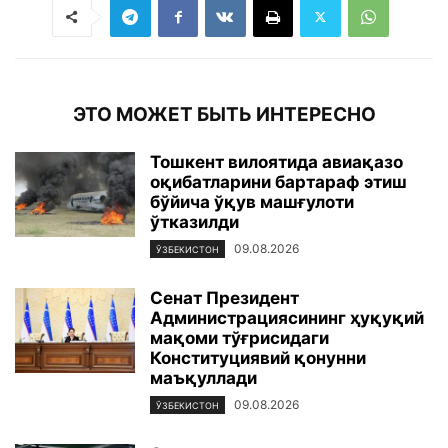
ЭТО МОЖЕТ БЫТЬ ИНТЕРЕСНО
Тошкент вилоятида авиақазо
оқибатларини бартараф этиш
бўйича ўқув машғулоти
ўтказилди
09.08.2026
ЎЗБЕКИСТОН
Сенат Президент
Администрациясининг ҳуқуқий
мақоми тўғрисидаги
Конституциявий қонунни
маъқуллади
09.08.2026
ЎЗБЕКИСТОН