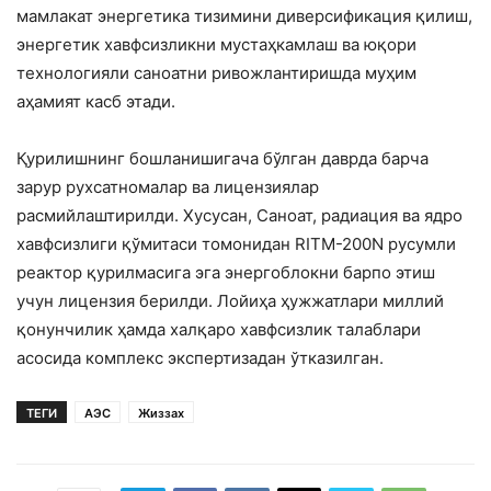
мамлакат энергетика тизимини диверсификация қилиш,
энергетик хавфсизликни мустаҳкамлаш ва юқори
технологияли саноатни ривожлантиришда муҳим
аҳамият касб этади.
Қурилишнинг бошланишигача бўлган даврда барча
зарур рухсатномалар ва лицензиялар
расмийлаштирилди. Хусусан, Саноат, радиация ва ядро
хавфсизлиги қўмитаси томонидан RITM-200N русумли
реактор қурилмасига эга энергоблокни барпо этиш
учун лицензия берилди. Лойиҳа ҳужжатлари миллий
қонунчилик ҳамда халқаро хавфсизлик талаблари
асосида комплекс экспертизадан ўтказилган.
ТЕГИ
АЭС
Жиззах