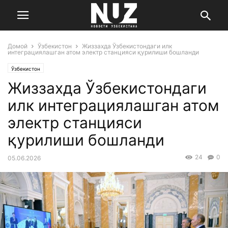
Домой
Ўзбекистон
Жиззахда Ўзбекистондаги илк
интеграциялашган атом электр станцияси қурилиши бошланди
Ўзбекистон
Жиззахда Ўзбекистондаги
илк интеграциялашган атом
электр станцияси
қурилиши бошланди
24
0
05.06.2026