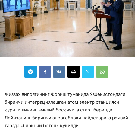
Жиззах вилоятининг Фориш туманида Ўзбекистондаги
биринчи интеграциялашган атом электр станцияси
қурилишининг амалий босқичига старт берилди.
Лойиҳанинг биринчи энергоблоки пойдеворига рамзий
тарзда «биринчи бетон» қуйилди.