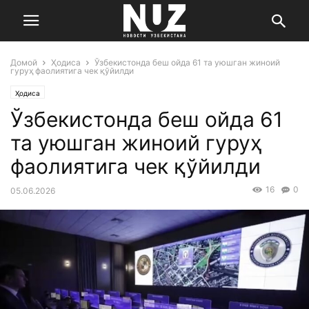
Домой
Ҳодиса
Ўзбекистонда беш ойда 61 та уюшган жиноий
гуруҳ фаолиятига чек қўйилди
Ҳодиса
Ўзбекистонда беш ойда 61
та уюшган жиноий гуруҳ
фаолиятига чек қўйилди
16
0
05.06.2026