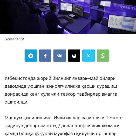
Screenshot
Ўзбекистонда жорий йилнинг январь–май ойлари
давомида уюшган жиноятчиликка қарши курашиш
доирасида кенг кўламли тезкор тадбирлар амалга
оширилди.
Маълум қилинишича, Ички ишлар вазирлиги Тезкор-
қидирув департаменти, Давлат хавфсизлик хизмати
ҳамда бошқа ҳуқуқни муҳофаза қилувчи органлар