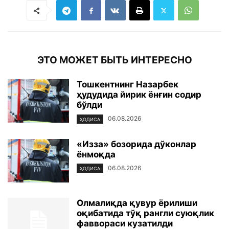
ЭТО МОЖЕТ БЫТЬ ИНТЕРЕСНО
Тошкентнинг Назарбек
ҳудудида йирик ёнғин содир
бўлди
06.08.2026
ҲОДИСА
«Изза» бозорида дўконлар
ёнмоқда
06.08.2026
ҲОДИСА
Олмалиқда қувур ёрилиши
оқибатида тўқ рангли суюқлик
фаввораси кузатилди