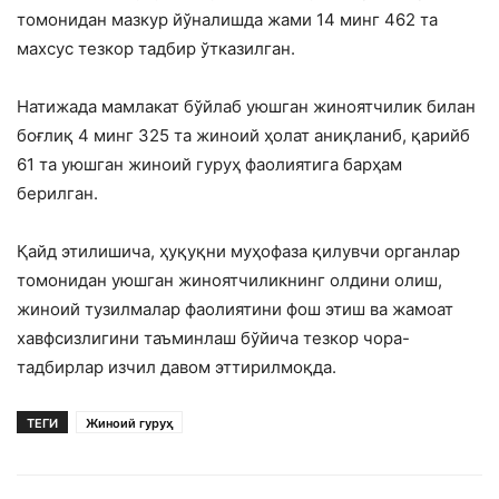
томонидан мазкур йўналишда жами 14 минг 462 та
махсус тезкор тадбир ўтказилган.
Натижада мамлакат бўйлаб уюшган жиноятчилик билан
боғлиқ 4 минг 325 та жиноий ҳолат аниқланиб, қарийб
61 та уюшган жиноий гуруҳ фаолиятига барҳам
берилган.
Қайд этилишича, ҳуқуқни муҳофаза қилувчи органлар
томонидан уюшган жиноятчиликнинг олдини олиш,
жиноий тузилмалар фаолиятини фош этиш ва жамоат
хавфсизлигини таъминлаш бўйича тезкор чора-
тадбирлар изчил давом эттирилмоқда.
ТЕГИ
Жиноий гуруҳ