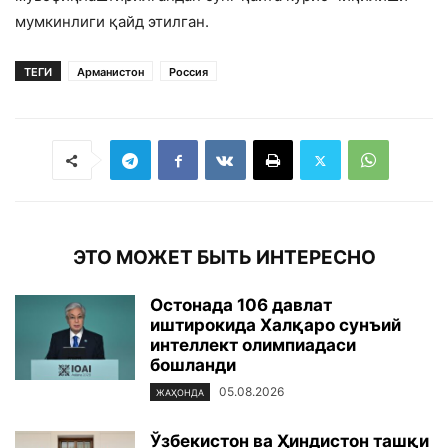
мумкинлиги қайд этилган.
ТЕГИ
Арманистон
Россия
ЭТО МОЖЕТ БЫТЬ ИНТЕРЕСНО
Остонада 106 давлат
иштирокида Халқаро сунъий
интеллект олимпиадаси
бошланди
05.08.2026
ЖАҲОНДА
Ўзбекистон ва Ҳиндистон ташқи