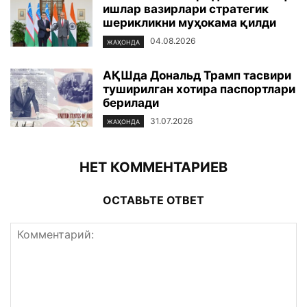
ишлар вазирлари стратегик
шерикликни муҳокама қилди
04.08.2026
ЖАҲОНДА
АҚШда Дональд Трамп тасвири
туширилган хотира паспортлари
берилади
31.07.2026
ЖАҲОНДА
НЕТ КОММЕНТАРИЕВ
ОСТАВЬТЕ ОТВЕТ