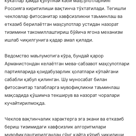
кўкатлар ҳамда қулупнай каби маҳсулотларнинг
Россияга киритилиши вақтинча тўхтатилади. Тегишли
чекловлар фитосанитар хавфсизликни таъминлаш ва
етказиб берилаётган маҳсулотлар устидан назорат
тизимини такомиллаштириш бўйича ягона механизм
ишлаб чиқилгунига қадар амал қилади.
Ведомство маълумотига кўра, бундай қарор
Арманистондан келаётган мева-сабзавот маҳсулотлари
партияларида қоидабузарлик ҳолатлари кўпайгани
сабабли қабул қилинган. Шу муносабат билан
фитосанитар талабларга мувофиқликни таъминлаш
мақсадида қўшимча текширув ва назорат чоралари
кучайтирилмоқда.
Чеклов вақтинчалик характерга эга экани ва етказиб
бериш тизимидаги хавфсизлик алгоритмлари
мувофиқлаштирилгандан сўнг қайта кўриб чиқилиши