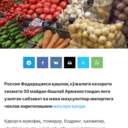
Россия Федерацияси қишлоқ хўжалиги назорати
хизмати 30 майдан бошлаб Арманистондан янги
узилган сабзавот ва мева маҳсулотлар импортига
чеклов киритилишини
маълум қилди.
Қарорга мувофиқ, помидор, бодринг, қалампир,