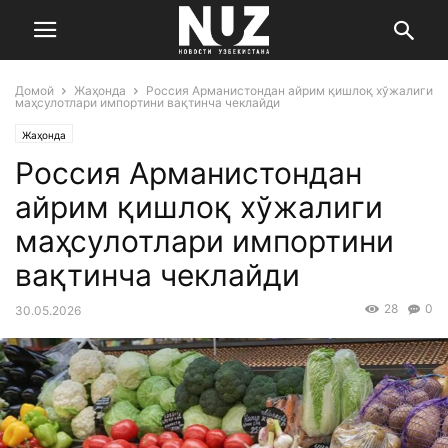
Домой
Жаҳонда
Россия Арманистондан айрим қишлоқ хўжалиги
маҳсулотлари импортини вақтинча чеклайди
Жаҳонда
Россия Арманистондан
айрим қишлоқ хўжалиги
маҳсулотлари импортини
вақтинча чеклайди
28
0
30.05.2026