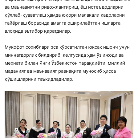
ва маънавиятни ривожлантириш, ёш истеъдодларни
қўллаб-қувватлаш ҳамда юқори малакали кадрларни
тайёрлаш борасида амалга оширилаётган ишларга
алоҳида эътибор қаратдилар.
Мукофот соҳиблари эса кўрсатилган юксак ишонч учун
миннатдорлик билдириб, келгусида ҳам ўз ижоди ва
меҳнати билан Янги Ўзбекистон тараққиёти, миллий
маданият ва маънавият равнақига муносиб ҳисса
қўшишларини таъкидладилар.