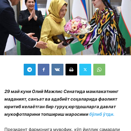
29 май куни Олий Мажлис Сенатида мамлакатнинг
маданият, санъат ва адабиёт соҳаларида фаолият
юритиб келаётган бир гуруҳ юртдошларга давлат
мукофотларини топшириш маросими
бўлиб ўтди.
Президент фармонига мувофиқ, кўп йиллик самарали