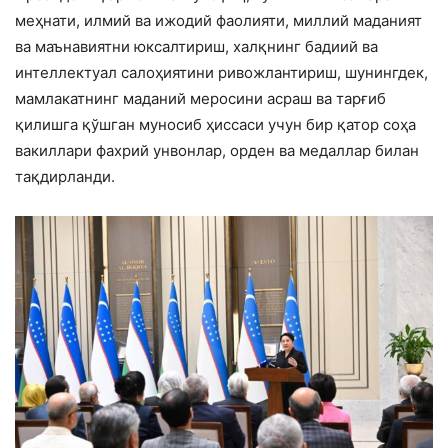
меҳнати, илмий ва ижодий фаолияти, миллий маданият
ва маънавиятни юксалтириш, халқнинг бадиий ва
интеллектуал салоҳиятини ривожлантириш, шунингдек,
мамлакатнинг маданий меросини асраш ва тарғиб
қилишга қўшган муносиб ҳиссаси учун бир қатор соҳа
вакиллари фахрий унвонлар, орден ва медаллар билан
тақдирланди.