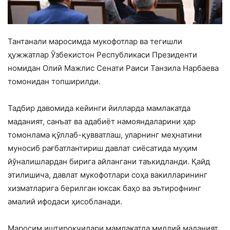
Тантанали маросимда мукофотлар ва тегишли
ҳужжатлар Ўзбекистон Республикаси Президенти
номидан Олий Мажлис Сенати Раиси Танзила Нарбаева
томонидан топширилди.
Тадбир давомида кейинги йилларда мамлакатда
маданият, санъат ва адабиёт намояндаларини ҳар
томонлама қўллаб-қувватлаш, уларнинг меҳнатини
муносиб рағбатлантириш давлат сиёсатида муҳим
йўналишлардан бирига айлангани таъкидланди. Қайд
этилишича, давлат мукофотлари соҳа вакилларининг
хизматларига берилган юксак баҳо ва эътирофнинг
амалий ифодаси ҳисобланади.
Маросим иштирокчилари мамлакатда миллий маданият