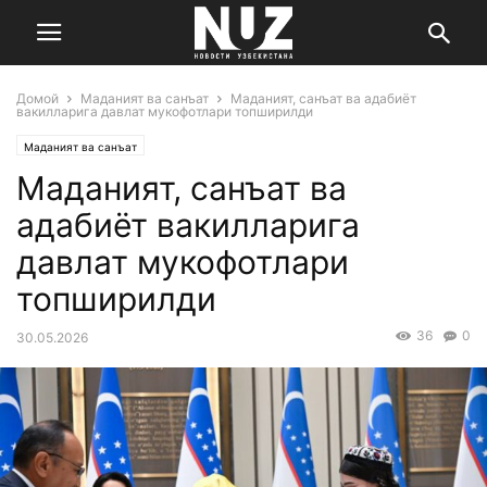
Домой
Маданият ва санъат
Маданият, санъат ва адабиёт
вакилларига давлат мукофотлари топширилди
Маданият ва санъат
Маданият, санъат ва
адабиёт вакилларига
давлат мукофотлари
топширилди
36
0
30.05.2026