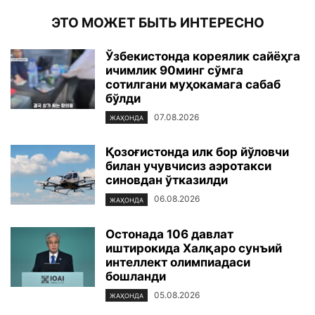
ЭТО МОЖЕТ БЫТЬ ИНТЕРЕСНО
Ўзбекистонда кореялик сайёҳга
ичимлик 90минг сўмга
сотилгани муҳокамага сабаб
бўлди
07.08.2026
ЖАҲОНДА
Қозоғистонда илк бор йўловчи
билан учувчисиз аэротакси
синовдан ўтказилди
06.08.2026
ЖАҲОНДА
Остонада 106 давлат
иштирокида Халқаро сунъий
интеллект олимпиадаси
бошланди
05.08.2026
ЖАҲОНДА