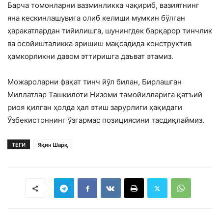
Барча томонларни вазминликка чақириб, вазиятнинг
яна кескинлашувига олиб келиши мумкин бўлган
ҳаракатлардан тийилишга, шунингдек барқарор тинчлик
ва осойишталикка эришиш мақсадида конструктив
ҳамкорликни давом эттиришга даъват этамиз.
Можароларни фақат тинч йўл билан, Бирлашган
Миллатлар Ташкилоти Низоми тамойилларига қатъий
риоя қилган ҳолда ҳал этиш зарурлиги ҳақидаги
Ўзбекистоннинг ўзгармас позициясини тасдиқлаймиз.
ТЕГИ
Яқин Шарқ