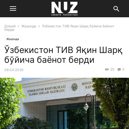
Домой
Жаҳонда
Ўзбекистон ТИВ Яқин Шарқ бўйича баёнот
берди
Жаҳонда
Ўзбекистон ТИВ Яқин Шарқ
бўйича баёнот берди
20
0
08.04.2026